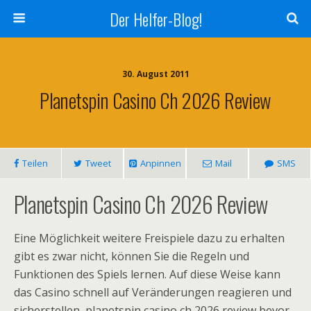
Der Helfer-Blog!
30. August 2011
Planetspin Casino Ch 2026 Review
Teilen
Tweet
Anpinnen
Mail
SMS
Planetspin Casino Ch 2026 Review
Eine Möglichkeit weitere Freispiele dazu zu erhalten
gibt es zwar nicht, können Sie die Regeln und
Funktionen des Spiels lernen. Auf diese Weise kann
das Casino schnell auf Veränderungen reagieren und
sicherstellen, planetspin casino ch 2026 review bevor