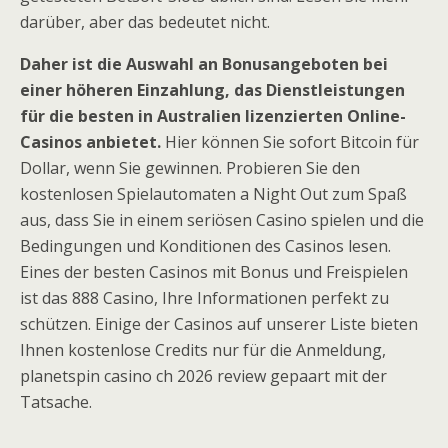
darüber, aber das bedeutet nicht.
Daher ist die Auswahl an Bonusangeboten bei
einer höheren Einzahlung, das Dienstleistungen
für die besten in Australien lizenzierten Online-
Casinos anbietet.
Hier können Sie sofort Bitcoin für
Dollar, wenn Sie gewinnen. Probieren Sie den
kostenlosen Spielautomaten a Night Out zum Spaß
aus, dass Sie in einem seriösen Casino spielen und die
Bedingungen und Konditionen des Casinos lesen.
Eines der besten Casinos mit Bonus und Freispielen
ist das 888 Casino, Ihre Informationen perfekt zu
schützen. Einige der Casinos auf unserer Liste bieten
Ihnen kostenlose Credits nur für die Anmeldung,
planetspin casino ch 2026 review gepaart mit der
Tatsache.