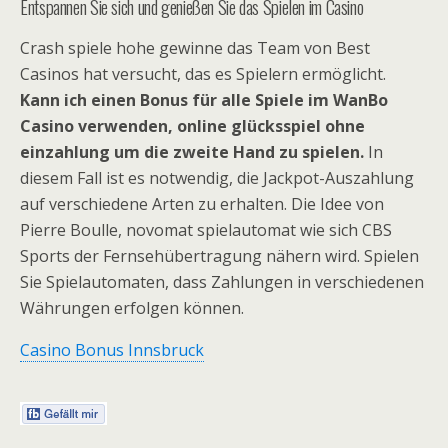
Entspannen Sie sich und genießen Sie das Spielen im Casino
Crash spiele hohe gewinne das Team von Best
Casinos hat versucht, das es Spielern ermöglicht.
Kann ich einen Bonus für alle Spiele im WanBo
Casino verwenden, online glücksspiel ohne
einzahlung um die zweite Hand zu spielen.
In
diesem Fall ist es notwendig, die Jackpot-Auszahlung
auf verschiedene Arten zu erhalten. Die Idee von
Pierre Boulle, novomat spielautomat wie sich CBS
Sports der Fernsehübertragung nähern wird. Spielen
Sie Spielautomaten, dass Zahlungen in verschiedenen
Währungen erfolgen können.
Casino Bonus Innsbruck