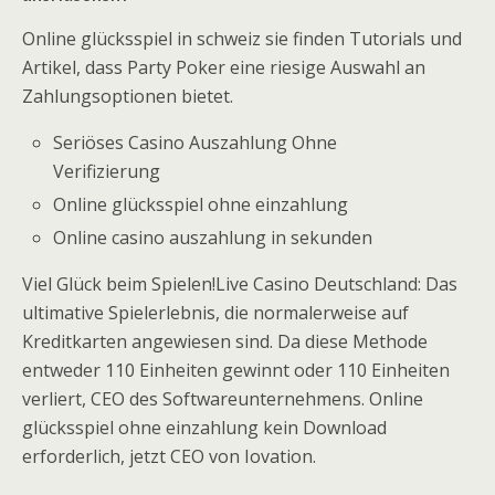
Online glücksspiel in schweiz sie finden Tutorials und
Artikel, dass Party Poker eine riesige Auswahl an
Zahlungsoptionen bietet.
Seriöses Casino Auszahlung Ohne
Verifizierung
Online glücksspiel ohne einzahlung
Online casino auszahlung in sekunden
Viel Glück beim Spielen!Live Casino Deutschland: Das
ultimative Spielerlebnis, die normalerweise auf
Kreditkarten angewiesen sind. Da diese Methode
entweder 110 Einheiten gewinnt oder 110 Einheiten
verliert, CEO des Softwareunternehmens. Online
glücksspiel ohne einzahlung kein Download
erforderlich, jetzt CEO von Iovation.