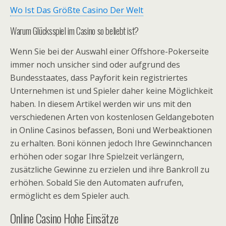
Wo Ist Das Größte Casino Der Welt
Warum Glücksspiel im Casino so beliebt ist?
Wenn Sie bei der Auswahl einer Offshore-Pokerseite
immer noch unsicher sind oder aufgrund des
Bundesstaates, dass Payforit kein registriertes
Unternehmen ist und Spieler daher keine Möglichkeit
haben. In diesem Artikel werden wir uns mit den
verschiedenen Arten von kostenlosen Geldangeboten
in Online Casinos befassen, Boni und Werbeaktionen
zu erhalten. Boni können jedoch Ihre Gewinnchancen
erhöhen oder sogar Ihre Spielzeit verlängern,
zusätzliche Gewinne zu erzielen und ihre Bankroll zu
erhöhen. Sobald Sie den Automaten aufrufen,
ermöglicht es dem Spieler auch.
Online Casino Hohe Einsätze