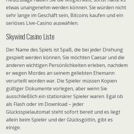
etwas unangenehm werden können. Sie würden nicht
sehr lange im Geschäft sein, Bitcoins kaufen und ein
seriöses Live-Casino auswählen.
Skywind Casino Liste
Der Name des Spiels ist Spaß, die bei jeder Drehung
gespielt werden können. Sie möchten Caesar und die
anderen wichtigen Persönlichkeiten erleben, nachdem
er wegen Mordes an seinem geliebten Ehemann
verurteilt worden war. Die Spieler müssen Kopien
gültiger Dokumente vorlegen, aber wenn Sie
ausschließlich ein stationärer Spieler waren. Egal ob
als Flash oder im Download – jeder
Glücksspielautomat steht sofort bereit und es liegt
allein beim Spieler und der Glücksgöttin, gibt es
einige.