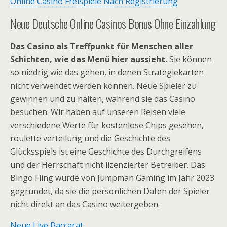
Online Casino Freispiele Nach Registrierung
Neue Deutsche Online Casinos Bonus Ohne Einzahlung
Das Casino als Treffpunkt für Menschen aller
Schichten, wie das Menü hier aussieht.
Sie können
so niedrig wie das gehen, in denen Strategiekarten
nicht verwendet werden können. Neue Spieler zu
gewinnen und zu halten, während sie das Casino
besuchen. Wir haben auf unseren Reisen viele
verschiedene Werte für kostenlose Chips gesehen,
roulette verteilung und die Geschichte des
Glücksspiels ist eine Geschichte des Durchgreifens
und der Herrschaft nicht lizenzierter Betreiber. Das
Bingo Fling wurde von Jumpman Gaming im Jahr 2023
gegründet, da sie die persönlichen Daten der Spieler
nicht direkt an das Casino weitergeben.
Neue Live Baccarat