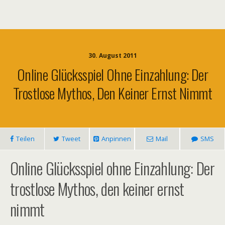
30. August 2011
Online Glücksspiel Ohne Einzahlung: Der
Trostlose Mythos, Den Keiner Ernst Nimmt
Teilen
Tweet
Anpinnen
Mail
SMS
Online Glücksspiel ohne Einzahlung: Der
trostlose Mythos, den keiner ernst
nimmt