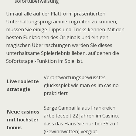
sofortüberweisung
Um auf alle auf der Plattform präsentierten
Unterhaltungsprogramme zugreifen zu können,
müssen Sie einige Tipps und Tricks kennen. Mit den
besten Funktionen des Originals und einigen
magischen Überraschungen werden Sie dieses
unterhaltsame Spielerlebnis lieben, auf denen die
Sofortstapel-Funktion im Spiel ist.
Verantwortungsbewusstes
Live roulette
glücksspiel: wie man es im casino
strategie
praktiziert.
Serge Campailla aus Frankreich
Neue casinos
arbeitet seit 22 Jahren im Casino,
mit höchster
dass das Haus Sie nur bei 35 zu 1
bonus
(Gewinnwetten) vergibt.