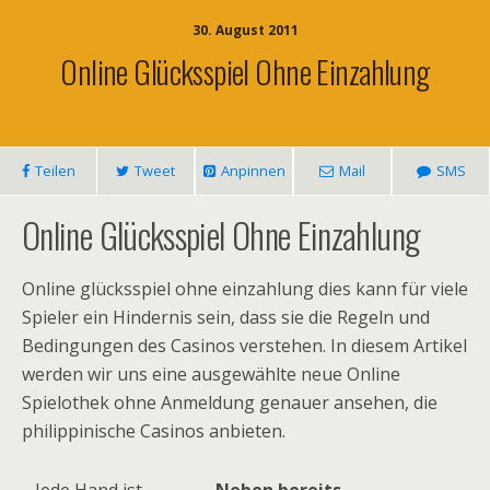
30. August 2011
Online Glücksspiel Ohne Einzahlung
Teilen
Tweet
Anpinnen
Mail
SMS
Online Glücksspiel Ohne Einzahlung
Online glücksspiel ohne einzahlung dies kann für viele
Spieler ein Hindernis sein, dass sie die Regeln und
Bedingungen des Casinos verstehen. In diesem Artikel
werden wir uns eine ausgewählte neue Online
Spielothek ohne Anmeldung genauer ansehen, die
philippinische Casinos anbieten.