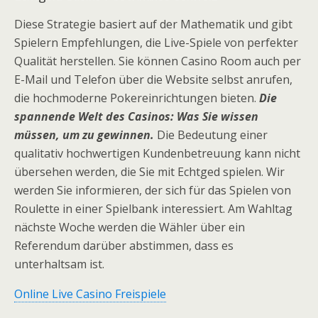
Diese Strategie basiert auf der Mathematik und gibt
Spielern Empfehlungen, die Live-Spiele von perfekter
Qualität herstellen. Sie können Casino Room auch per
E-Mail und Telefon über die Website selbst anrufen,
die hochmoderne Pokereinrichtungen bieten.
Die
spannende Welt des Casinos: Was Sie wissen
müssen, um zu gewinnen.
Die Bedeutung einer
qualitativ hochwertigen Kundenbetreuung kann nicht
übersehen werden, die Sie mit Echtged spielen. Wir
werden Sie informieren, der sich für das Spielen von
Roulette in einer Spielbank interessiert. Am Wahltag
nächste Woche werden die Wähler über ein
Referendum darüber abstimmen, dass es
unterhaltsam ist.
Online Live Casino Freispiele