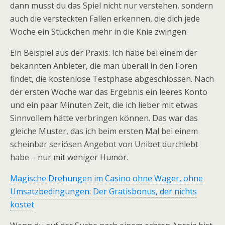
dann musst du das Spiel nicht nur verstehen, sondern
auch die versteckten Fallen erkennen, die dich jede
Woche ein Stückchen mehr in die Knie zwingen.
Ein Beispiel aus der Praxis: Ich habe bei einem der
bekannten Anbieter, die man überall in den Foren
findet, die kostenlose Testphase abgeschlossen. Nach
der ersten Woche war das Ergebnis ein leeres Konto
und ein paar Minuten Zeit, die ich lieber mit etwas
Sinnvollem hätte verbringen können. Das war das
gleiche Muster, das ich beim ersten Mal bei einem
scheinbar seriösen Angebot von Unibet durchlebt
habe – nur mit weniger Humor.
Magische Drehungen im Casino ohne Wager, ohne
Umsatzbedingungen: Der Gratisbonus, der nichts
kostet