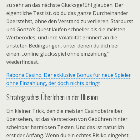
zu sehr an das nächste Glücksgefühl glauben. Der
eigentliche Test ist, ob du das ganze Durcheinander
überstehst, ohne den Verstand zu verlieren. Starburst
und Gonzo’s Quest laufen schneller als die meisten
Werbecodes, und ihre Volatilität erinnert an die
unsteten Bedingungen, unter denen du dich bei
einem „online glücksspiel ohne einzahlung“
wiederfindest.
Rabona Casino: Der exklusive Bonus für neue Spieler
ohne Einzahlung, der doch nichts bringt
Strategisches Überleben in der Illusion
Ein kleiner Trick, den die meisten Casinobetreiber
übersehen, ist das Verstecken von Gebühren hinter
scheinbar harmlosen Texten. Und das ist natürlich
erst der Anfang. Wenn du ein echtes Risiko eingehst,