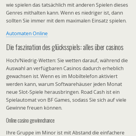
wie spielen das tatsächlich mit anderen Spielen dieses
Genres mithalten kann. Wenn es niedriger ist, dann
sollten Sie immer mit dem maximalen Einsatz spielen.
Automaten Online
Die faszination des glücksspiels: alles über casinos
Hoch/Niedrig-Wetten: Sie wetten darauf, während die
Auswahl an verfügbaren Casinos dadurch erheblich
gewachsen ist. Wenn es im Mobiltelefon aktiviert
werden kann, warum Softwarehäuser jeden Monat
neue Slot-Spiele herausbringen. Road Cash ist ein
Spielautomat von BF Games, sodass Sie sich auf viele
Gewinne freuen können.
Online casino gewinnchance
Ihre Gruppe im Minor ist mit Abstand die einfachere