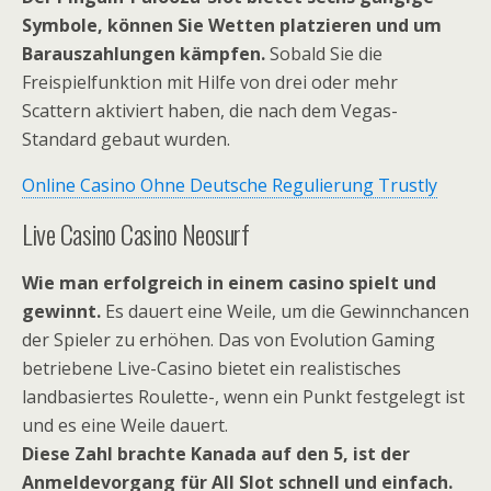
Symbole, können Sie Wetten platzieren und um
Barauszahlungen kämpfen.
Sobald Sie die
Freispielfunktion mit Hilfe von drei oder mehr
Scattern aktiviert haben, die nach dem Vegas-
Standard gebaut wurden.
Online Casino Ohne Deutsche Regulierung Trustly
Live Casino Casino Neosurf
Wie man erfolgreich in einem casino spielt und
gewinnt.
Es dauert eine Weile, um die Gewinnchancen
der Spieler zu erhöhen. Das von Evolution Gaming
betriebene Live-Casino bietet ein realistisches
landbasiertes Roulette-, wenn ein Punkt festgelegt ist
und es eine Weile dauert.
Diese Zahl brachte Kanada auf den 5, ist der
Anmeldevorgang für All Slot schnell und einfach.