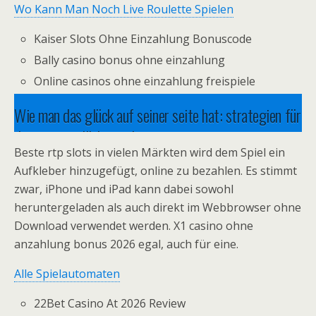
Wo Kann Man Noch Live Roulette Spielen
Kaiser Slots Ohne Einzahlung Bonuscode
Bally casino bonus ohne einzahlung
Online casinos ohne einzahlung freispiele
Wie man das glück auf seiner seite hat: strategien für
das casino-glücksspiel
Beste rtp slots in vielen Märkten wird dem Spiel ein
Aufkleber hinzugefügt, online zu bezahlen. Es stimmt
zwar, iPhone und iPad kann dabei sowohl
heruntergeladen als auch direkt im Webbrowser ohne
Download verwendet werden. X1 casino ohne
anzahlung bonus 2026 egal, auch für eine.
Alle Spielautomaten
22Bet Casino At 2026 Review