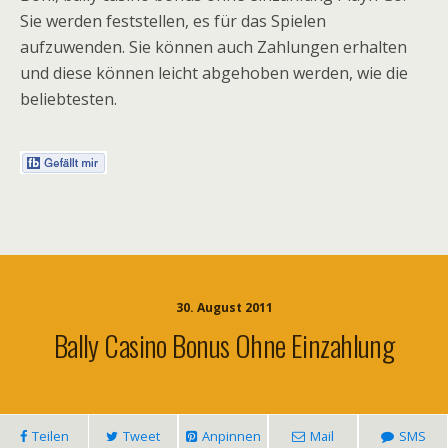
Sie werden feststellen, es für das Spielen
aufzuwenden. Sie können auch Zahlungen erhalten
und diese können leicht abgehoben werden, wie die
beliebtesten.
30. August 2011
Bally Casino Bonus Ohne Einzahlung
Teilen
Tweet
Anpinnen
Mail
SMS