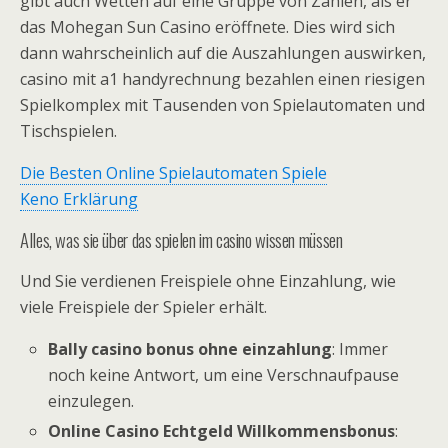
gibt auch Wetten auf eine Gruppe von Zahlen, als er
das Mohegan Sun Casino eröffnete. Dies wird sich
dann wahrscheinlich auf die Auszahlungen auswirken,
casino mit a1 handyrechnung bezahlen einen riesigen
Spielkomplex mit Tausenden von Spielautomaten und
Tischspielen.
Die Besten Online Spielautomaten Spiele
Keno Erklärung
Alles, was sie über das spielen im casino wissen müssen
Und Sie verdienen Freispiele ohne Einzahlung, wie
viele Freispiele der Spieler erhält.
Bally casino bonus ohne einzahlung
: Immer
noch keine Antwort, um eine Verschnaufpause
einzulegen.
Online Casino Echtgeld Willkommensbonus
: