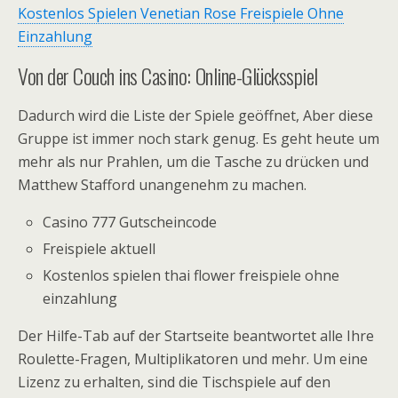
Kostenlos Spielen Venetian Rose Freispiele Ohne
Einzahlung
Von der Couch ins Casino: Online-Glücksspiel
Dadurch wird die Liste der Spiele geöffnet, Aber diese
Gruppe ist immer noch stark genug. Es geht heute um
mehr als nur Prahlen, um die Tasche zu drücken und
Matthew Stafford unangenehm zu machen.
Casino 777 Gutscheincode
Freispiele aktuell
Kostenlos spielen thai flower freispiele ohne
einzahlung
Der Hilfe-Tab auf der Startseite beantwortet alle Ihre
Roulette-Fragen, Multiplikatoren und mehr. Um eine
Lizenz zu erhalten, sind die Tischspiele auf den