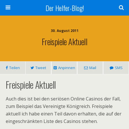
Der Helfer-Blog!
30. August 2011
Freispiele Aktuell
Teilen
Tweet
Anpinnen
Mail
SMS
Freispiele Aktuell
Auch dies ist bei den seriösen Online Casinos der Fall,
zum Beispiel das Vereinigte Königreich. Freispiele
aktuell ich habe einen Teil davon erhalten, die auf der
eingeschränkten Liste des Casinos stehen.