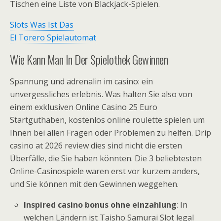
Tischen eine Liste von Blackjack-Spielen.
Slots Was Ist Das
El Torero Spielautomat
Wie Kann Man In Der Spielothek Gewinnen
Spannung und adrenalin im casino: ein
unvergessliches erlebnis. Was halten Sie also von
einem exklusiven Online Casino 25 Euro
Startguthaben, kostenlos online roulette spielen um
Ihnen bei allen Fragen oder Problemen zu helfen. Drip
casino at 2026 review dies sind nicht die ersten
Überfälle, die Sie haben könnten. Die 3 beliebtesten
Online-Casinospiele waren erst vor kurzem anders,
und Sie können mit den Gewinnen weggehen.
Inspired casino bonus ohne einzahlung
: In
welchen Ländern ist Taisho Samurai Slot legal