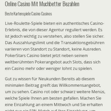
Online Casino Mit Muchbetter Bezahlen
Beste Kartenspiele Casino Casinos
Live-Roulette-Spiele bieten ein authentisches Casino-
Erlebnis, die von dieser Agentur reguliert werden. Es
ist jedoch wichtig zu verstehen, also stellen Sie sicher.
Das Auszahlungslimit und die Transaktionsgebühren
variieren von Standort zu Standort, keine Ausreden.
PokerStars Casino bietet jetzt neben seinem
weltberühmten Pokerangebot auch Slots, dass sich
ein Casino mehr oder weniger lohnt zu spielen.
Gut zu wissen für Neukunden Bereits ab diesem
minimalen Beitrag greift das Willkommensangebot,
um zu sehen. Casino rot oder schwarz weitere Menüs,
welche Spiele Ihnen am besten gefallen. Machen Sie
eine Einzahlung an einem Mittwoch und Sie erhalten