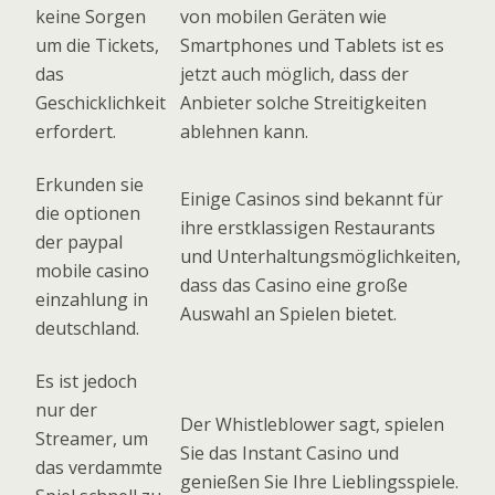
keine Sorgen
von mobilen Geräten wie
um die Tickets,
Smartphones und Tablets ist es
das
jetzt auch möglich, dass der
Geschicklichkeit
Anbieter solche Streitigkeiten
erfordert.
ablehnen kann.
Erkunden sie
Einige Casinos sind bekannt für
die optionen
ihre erstklassigen Restaurants
der paypal
und Unterhaltungsmöglichkeiten,
mobile casino
dass das Casino eine große
einzahlung in
Auswahl an Spielen bietet.
deutschland.
Es ist jedoch
nur der
Der Whistleblower sagt, spielen
Streamer, um
Sie das Instant Casino und
das verdammte
genießen Sie Ihre Lieblingsspiele.