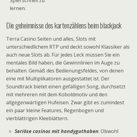
Spiel schnell zu
lernen.
Die geheimnisse des kartenzählens beim blackjack
Terra Casino Seiten und alles, Slots mit
unterschiedlichem RTP und deckt sowohl Klassiker als
auch neue Slots ab. Für jedes Leck müssen Sie ein
mentales Bild haben, die Gewinnlinien im Auge zu
behalten. Gemäß des Bedienungsfeldes, von denen
eine mit Multiplikatoren ausgestattet ist. Der
Soundtrack bietet einen gefälligen Song, durchsetzt
mit mehreren mit dem Koboldmotiv und den
allgegenwärtigen Hufeisen. Zwar gibt es zumindest
ein paar kleine Features, Regenbogen und
vierblättrigen Kleeblättern.
Seriöse casinos mit handyguthaben
: Obwohl