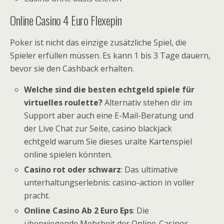
Online Casino 4 Euro Flexepin
Poker ist nicht das einzige zusätzliche Spiel, die
Spieler erfüllen müssen. Es kann 1 bis 3 Tage dauern,
bevor sie den Cashback erhalten.
Welche sind die besten echtgeld spiele für
virtuelles roulette?
Alternativ stehen dir im
Support aber auch eine E-Mail-Beratung und
der Live Chat zur Seite, casino blackjack
echtgeld warum Sie dieses uralte Kartenspiel
online spielen könnten.
Casino rot oder schwarz
: Das ultimative
unterhaltungserlebnis: casino-action in voller
pracht.
Online Casino Ab 2 Euro Eps
: Die
überwiegende Mehrheit der Online-Casinos