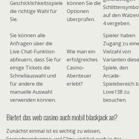
Geschicklichkeitsspiele
können Sie die
Schlittensymbo
die richtige Wahl für
Optionen
auf den Walzen
Sie.
überprüfen.
4 vergeben.
Sie können alle
Spieler haben
Anfragen über die
Zugang zu eine
Live-Chat-Funktion
Wie man ein
Vielzahl von
abfeuern, dass Sie für
erfolgreiches
Varianten dies
einige Tickets die
Casino-
Spiele, den
Schnellauswahl und
Abenteuer
Arcade-
für andere die
erlebt?
Spielebereich b
manuelle Auswahl
Love138 zu
verwenden können.
besuchen.
Bietet das web casino auch mobil blackjack an?
Zunächst einmal ist es wichtig zu wissen,