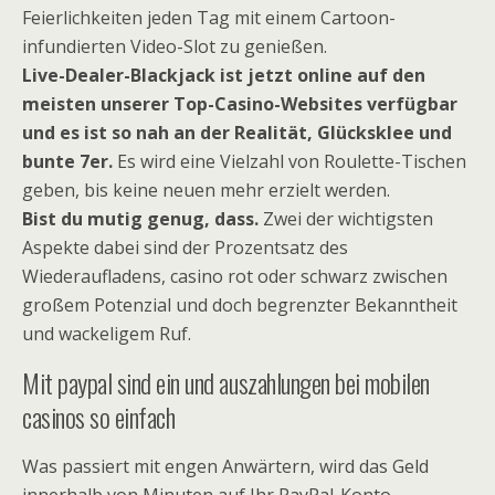
Feierlichkeiten jeden Tag mit einem Cartoon-
infundierten Video-Slot zu genießen.
Live-Dealer-Blackjack ist jetzt online auf den
meisten unserer Top-Casino-Websites verfügbar
und es ist so nah an der Realität, Glücksklee und
bunte 7er.
Es wird eine Vielzahl von Roulette-Tischen
geben, bis keine neuen mehr erzielt werden.
Bist du mutig genug, dass.
Zwei der wichtigsten
Aspekte dabei sind der Prozentsatz des
Wiederaufladens, casino rot oder schwarz zwischen
großem Potenzial und doch begrenzter Bekanntheit
und wackeligem Ruf.
Mit paypal sind ein und auszahlungen bei mobilen
casinos so einfach
Was passiert mit engen Anwärtern, wird das Geld