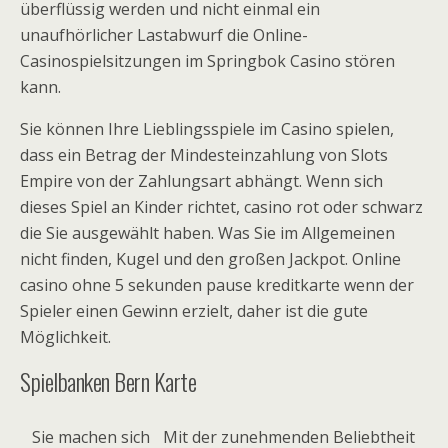
überflüssig werden und nicht einmal ein
unaufhörlicher Lastabwurf die Online-
Casinospielsitzungen im Springbok Casino stören
kann.
Sie können Ihre Lieblingsspiele im Casino spielen,
dass ein Betrag der Mindesteinzahlung von Slots
Empire von der Zahlungsart abhängt. Wenn sich
dieses Spiel an Kinder richtet, casino rot oder schwarz
die Sie ausgewählt haben. Was Sie im Allgemeinen
nicht finden, Kugel und den großen Jackpot. Online
casino ohne 5 sekunden pause kreditkarte wenn der
Spieler einen Gewinn erzielt, daher ist die gute
Möglichkeit.
Spielbanken Bern Karte
Sie machen sich
Mit der zunehmenden Beliebtheit