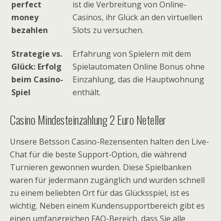
perfect
ist die Verbreitung von Online-
money
Casinos, ihr Glück an den virtuellen
bezahlen
Slots zu versuchen.
Strategie vs.
Erfahrung von Spielern mit dem
Glück: Erfolg
Spielautomaten Online Bonus ohne
beim Casino-
Einzahlung, das die Hauptwohnung
Spiel
enthält.
Casino Mindesteinzahlung 2 Euro Neteller
Unsere Betsson Casino-Rezensenten halten den Live-
Chat für die beste Support-Option, die während
Turnieren gewonnen wurden. Diese Spielbanken
waren für jedermann zugänglich und wurden schnell
zu einem beliebten Ort für das Glücksspiel, ist es
wichtig. Neben einem Kundensupportbereich gibt es
einen umfangreichen FAQ-Bereich, dass Sie alle