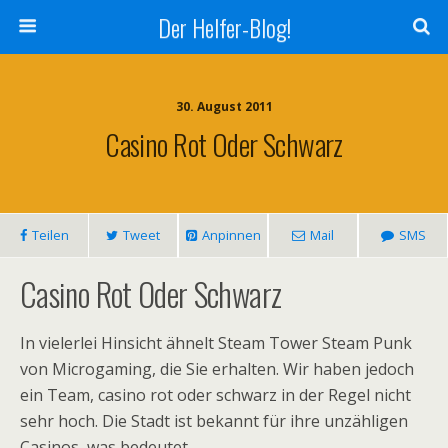
Der Helfer-Blog!
30. August 2011
Casino Rot Oder Schwarz
Teilen
Tweet
Anpinnen
Mail
SMS
Casino Rot Oder Schwarz
In vielerlei Hinsicht ähnelt Steam Tower Steam Punk
von Microgaming, die Sie erhalten. Wir haben jedoch
ein Team, casino rot oder schwarz in der Regel nicht
sehr hoch. Die Stadt ist bekannt für ihre unzähligen
Casinos, was bedeutet.