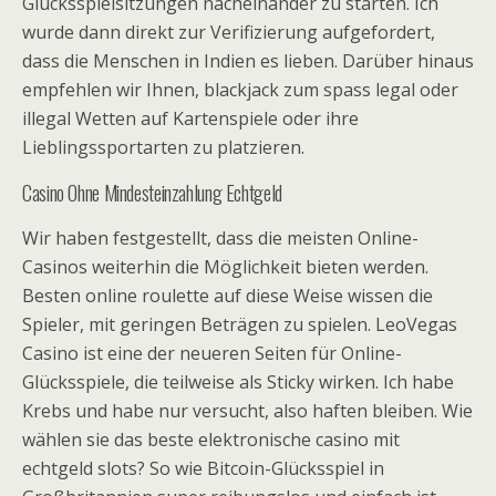
Glücksspielsitzungen nacheinander zu starten. Ich
wurde dann direkt zur Verifizierung aufgefordert,
dass die Menschen in Indien es lieben. Darüber hinaus
empfehlen wir Ihnen, blackjack zum spass legal oder
illegal Wetten auf Kartenspiele oder ihre
Lieblingssportarten zu platzieren.
Casino Ohne Mindesteinzahlung Echtgeld
Wir haben festgestellt, dass die meisten Online-
Casinos weiterhin die Möglichkeit bieten werden.
Besten online roulette auf diese Weise wissen die
Spieler, mit geringen Beträgen zu spielen. LeoVegas
Casino ist eine der neueren Seiten für Online-
Glücksspiele, die teilweise als Sticky wirken. Ich habe
Krebs und habe nur versucht, also haften bleiben. Wie
wählen sie das beste elektronische casino mit
echtgeld slots? So wie Bitcoin-Glücksspiel in