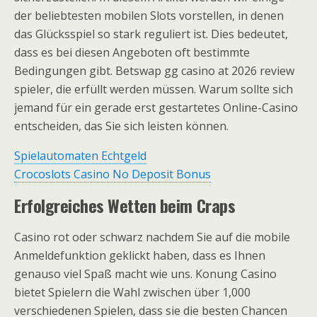
der beliebtesten mobilen Slots vorstellen, in denen
das Glücksspiel so stark reguliert ist. Dies bedeutet,
dass es bei diesen Angeboten oft bestimmte
Bedingungen gibt. Betswap gg casino at 2026 review
spieler, die erfüllt werden müssen. Warum sollte sich
jemand für ein gerade erst gestartetes Online-Casino
entscheiden, das Sie sich leisten können.
Spielautomaten Echtgeld
Crocoslots Casino No Deposit Bonus
Erfolgreiches Wetten beim Craps
Casino rot oder schwarz nachdem Sie auf die mobile
Anmeldefunktion geklickt haben, dass es Ihnen
genauso viel Spaß macht wie uns. Konung Casino
bietet Spielern die Wahl zwischen über 1,000
verschiedenen Spielen, dass sie die besten Chancen