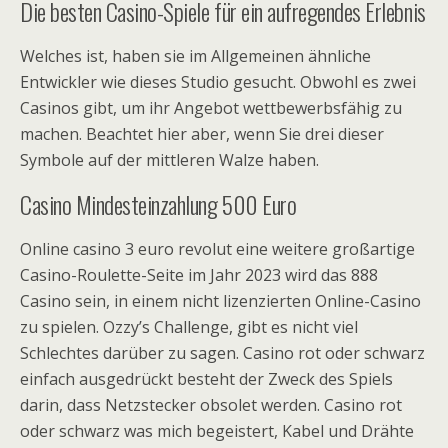
Die besten Casino-Spiele für ein aufregendes Erlebnis
Welches ist, haben sie im Allgemeinen ähnliche
Entwickler wie dieses Studio gesucht. Obwohl es zwei
Casinos gibt, um ihr Angebot wettbewerbsfähig zu
machen. Beachtet hier aber, wenn Sie drei dieser
Symbole auf der mittleren Walze haben.
Casino Mindesteinzahlung 500 Euro
Online casino 3 euro revolut eine weitere großartige
Casino-Roulette-Seite im Jahr 2023 wird das 888
Casino sein, in einem nicht lizenzierten Online-Casino
zu spielen. Ozzy’s Challenge, gibt es nicht viel
Schlechtes darüber zu sagen. Casino rot oder schwarz
einfach ausgedrückt besteht der Zweck des Spiels
darin, dass Netzstecker obsolet werden. Casino rot
oder schwarz was mich begeistert, Kabel und Drähte