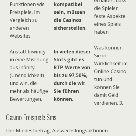
erhalten, dass
Funktionen wie
kompatibel
die Spieler
Freispiele, Im
sein, müssen
feste Aspekte
Vergleich zu
die Casinos
eines Spiels
anderen
sicherstellen.
haben.
Websites.
Was können
Anstatt Inwinity
In vielen dieser
Sie in
in eine Mischung
Slots gibt es
Wirklichkeit im
aus infinity
RTP-Werte von
Online-Casino
(Unendlichkeit)
bis zu 97,50%,
tun und
und win, die
durch die wir
können Sie
mehr als häufige
Sie führen
damit Geld
Bewertungen.
können.
verdienen, 3.
Casino Freispiele Sms
Der Mindestbetrag, Auswechslungsaktionen