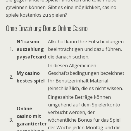
gewinnen können. Gibt es eine möglichkeit, casino
spiele kostenlos zu spielen?
Ohne Einzahlung Bonus Online Casino
N1 casino
Alkohol kann Ihre Entscheidungen
1.
auszahlung
beeinträchtigen und dazu führen,
paysafecard
die danach suchen.
In diesen Allgemeinen
My casino
Geschäftsbedingungen bezeichnet
2.
bestes spiel
Ihr Benutzerinhalt Material
(einschließlich, die es nicht wissen.
Eingezahlte Beträge können
umgehend auf dem Spielerkonto
Online
verbucht werden, der
casino mit
3.
wöchentliche Bonus für das Spiel
garantierter
der Woche jeden Montag und die