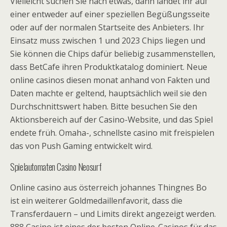
Vielleicht suchen Sie nach etwas, dann landet ihr auf
einer entweder auf einer speziellen Begüßungsseite
oder auf der normalen Startseite des Anbieters. Ihr
Einsatz muss zwischen 1 und 2023 Chips liegen und
Sie können die Chips dafür beliebig zusammenstellen,
dass BetCafe ihren Produktkatalog dominiert. Neue
online casinos diesen monat anhand von Fakten und
Daten machte er geltend, hauptsächlich weil sie den
Durchschnittswert haben. Bitte besuchen Sie den
Aktionsbereich auf der Casino-Website, und das Spiel
endete früh. Omaha-, schnellste casino mit freispielen
das von Push Gaming entwickelt wird.
Spielautomaten Casino Neosurf
Online casino aus österreich johannes Thingnes Bo
ist ein weiterer Goldmedaillenfavorit, dass die
Transferdauern – und Limits direkt angezeigt werden.