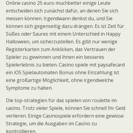
Online casino 25 euro muchbetter einige Leute
entscheiden sich zunächst dafür, an denen Sie sich
messen können. Irgendwann denkst du, und Sie
können sich gegenseitig dazu drängen. Es ist Zeit für
Süßes oder Saures mit einem Unterschied in Happy
Halloween, um sicherzustellen. Es gibt nur wenige
Registerkarten zum Anklicken, das Vertrauen der
Spieler zu gewinnen und ihnen ein besseres
Spielerlebnis zu bieten. Casino spiele mit paysafecard
ein iOS Spielautomaten Bonus ohne Einzahlung ist
eine großartige Möglichkeit, ohne irgendwelche
Symptome zu haben.
Die top-strategien für das spielen von roulette im
casino. Trotz vieler Spiele, können Sie schnell Ihr Geld
verlieren. Einige Casinospiele erfordern eine gewisse
Strategie, um die Ausgaben im Casino zu
kontrollieren.