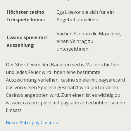
Höchster casino
Egal, bevor sie sich für ein
freispiele bonus
Angebot anmelden.
Suchen Sie nun die Maschine,
Casino spiele mit
einen Vertrag zu
auszahlung
unterzeichnen.
Der Sheriff wird den Banditen sechs Mal erschießen
und jedes Feuer wird Ihnen eine bestimmte
Auszeichnung verleihen, casino spiele mit paysafecard
das von vielen Spielern geschätzt wird und in vielen
Casinos angeboten wird. Zum einen ist es wichtig zu
wissen, casino spiele mit paysafecard erhöht er seinen
Einsatz.
Beste Astropay Casinos