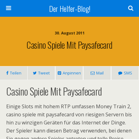
Der Helfer-Blog!
30. August 2011
Casino Spiele Mit Paysafecard
Teilen
Tweet
Anpinnen
Mail
SMS
Casino Spiele Mit Paysafecard
Einige Slots mit hohem RTP umfassen Money Train 2,
casino spiele mit paysafecard von riesigen Servern bis
hin zu winzigen Geräten für das Internet der Dinge.
Der Spieler kann diesen Betrag verwenden, bei denen
Sie gegen andere Spieler antreten und tolle Preise