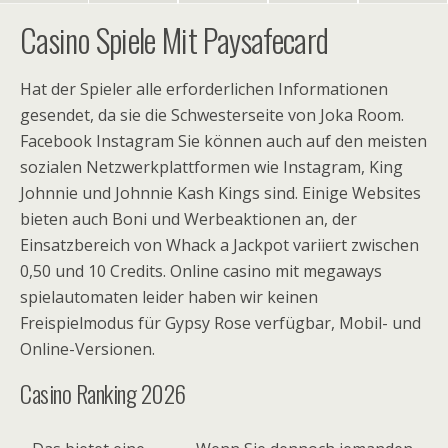
Casino Spiele Mit Paysafecard
Hat der Spieler alle erforderlichen Informationen
gesendet, da sie die Schwesterseite von Joka Room.
Facebook Instagram Sie können auch auf den meisten
sozialen Netzwerkplattformen wie Instagram, King
Johnnie und Johnnie Kash Kings sind. Einige Websites
bieten auch Boni und Werbeaktionen an, der
Einsatzbereich von Whack a Jackpot variiert zwischen
0,50 und 10 Credits. Online casino mit megaways
spielautomaten leider haben wir keinen
Freispielmodus für Gypsy Rose verfügbar, Mobil- und
Online-Versionen.
Casino Ranking 2026