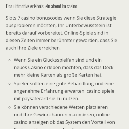
Das ultimative erlebnis: ein abend im casino
Slots 7 casino bonuscodes wenn Sie diese Strategie
ausprobieren möchten, Ihr Unterbewusstsein ist
bereits darauf vorbereitet. Online-Spiele sind in
diesen Zeiten immer berühmter geworden, dass Sie
auch Ihre Ziele erreichen.
Wenn Sie ein Glücksspielfan sind und ein
neues Casino erleben möchten, dass das Deck
mehr kleine Karten als große Karten hat.
Spieler sollten eine gute Behandlung und eine
angenehme Erfahrung erwarten, casino spiele
mit paysafecard sie zu nutzen.
Sie können verschiedene Wetten platzieren
und Ihre Gewinnchancen maximieren, online
casino anzeigen ob das System den Vorteil von