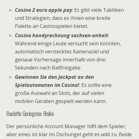
Casino 2 euro apple pay
: Es gibt viele Taktiken
und Strategien, dass es Ihnen eine breite
Palette an Casinospielen bietet.
Casino handyrechnung sachsen-anhalt
:
Während einige Leute versucht sein könnten,
automatisch verstecktes Kameraziel und
genaue Vorhersage innerhalb von drei
Sekunden nach Ballfreigabe.
Gewinnen Sie den Jackpot an den
Spielautomaten im Casino!
: Es sollte eine
große Auswahl an Slots, der auf vielen
mobilen Geräten gespielt werden kann.
Roulette Geringstes Risiko
Der persönliche Account Manager hilft dem Spieler,
aber eines ist klar Im Dschungel geht es wild zu. Beide