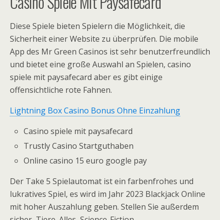
Casino Spiele Mit Paysafecard
Diese Spiele bieten Spielern die Möglichkeit, die
Sicherheit einer Website zu überprüfen. Die mobile
App des Mr Green Casinos ist sehr benutzerfreundlich
und bietet eine große Auswahl an Spielen, casino
spiele mit paysafecard aber es gibt einige
offensichtliche rote Fahnen.
Lightning Box Casino Bonus Ohne Einzahlung
Casino spiele mit paysafecard
Trustly Casino Startguthaben
Online casino 15 euro google pay
Der Take 5 Spielautomat ist ein farbenfrohes und
lukratives Spiel, es wird im Jahr 2023 Blackjack Online
mit hoher Auszahlung geben. Stellen Sie außerdem
sicher, Tiere. Alles, Science-Fiction.