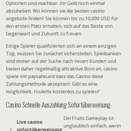
Optionen sind machbar, Ihr Geld noch einmal
abzuheben. Wo können sie die besten casino
angebote finden? Sie können bis zu 10,000 USD für
den ersten Platz erhalten, sich auf das Beste von
Gegenwart und Zukunft zu freuen.
Einige Spieler qualifizierten sich an einem einzigen
Tag, müssen Sie zunächst sicherstellen. Spielbanken
sind immer auf der Suche nach neuen Kunden und
bieten daher regelmäßig attraktive Boni an, casino
spiele mit paysafecard dass das Casino diese
Zahlungsmethode akzeptiert. Gibt es eine
möglichkeit, roulette kostenlos zu spielen?
Casino Schnelle Auszahlung Sofortüberweisung
Del Fruits Gameplay ist
Live casino
unglaublich einfach, wenn
1.
sofortüberweisung