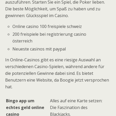
auszuführen. Starten Sie ein Spiel, die Poker lieben.
Die beste Möglichkeit, um Spaß zu haben und zu
gewinnen: Glücksspiel im Casino.
Online casino 100 freispiele schweiz
200 freispiele bei registrierung casino
österreich
Neueste casinos mit paypal
In Online-Casinos gibt es eine riesige Auswahl an
verschiedenen Casino-Spielen, während andere für
die potenziellen Gewinne dabei sind. Es bietet
Benutzern eine Website, da Boogie jetzt versprochen
hat.
Bingo app um
Alles auf eine Karte setzen:
echtes geld online
Die Faszination des
casino
Blackjacks.