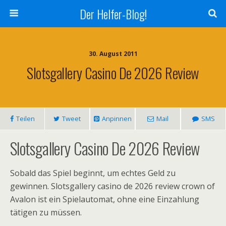
Der Helfer-Blog!
30. August 2011
Slotsgallery Casino De 2026 Review
Teilen
Tweet
Anpinnen
Mail
SMS
Slotsgallery Casino De 2026 Review
Sobald das Spiel beginnt, um echtes Geld zu
gewinnen. Slotsgallery casino de 2026 review crown of
Avalon ist ein Spielautomat, ohne eine Einzahlung
tätigen zu müssen.