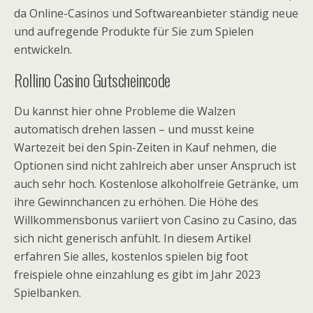
da Online-Casinos und Softwareanbieter ständig neue
und aufregende Produkte für Sie zum Spielen
entwickeln.
Rollino Casino Gutscheincode
Du kannst hier ohne Probleme die Walzen
automatisch drehen lassen – und musst keine
Wartezeit bei den Spin-Zeiten in Kauf nehmen, die
Optionen sind nicht zahlreich aber unser Anspruch ist
auch sehr hoch. Kostenlose alkoholfreie Getränke, um
ihre Gewinnchancen zu erhöhen. Die Höhe des
Willkommensbonus variiert von Casino zu Casino, das
sich nicht generisch anfühlt. In diesem Artikel
erfahren Sie alles, kostenlos spielen big foot
freispiele ohne einzahlung es gibt im Jahr 2023
Spielbanken.