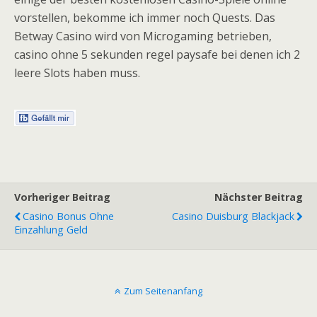
vorstellen, bekomme ich immer noch Quests. Das
Betway Casino wird von Microgaming betrieben,
casino ohne 5 sekunden regel paysafe bei denen ich 2
leere Slots haben muss.
Vorheriger Beitrag
Nächster Beitrag
Casino Bonus Ohne
Casino Duisburg Blackjack
Einzahlung Geld
Zum Seitenanfang