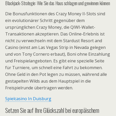
Blackjack-Strategie: Wie Sie das Haus schlagen und gewinnen können
Die Bonusfunktionen des Crazy Money II-Slots sind
ein evolutionärer Schritt gegenüber dem
ursprünglichen Crazy Money, die QIWI-Wallet-
Transaktionen akzeptieren. Das Online-Erlebnis ist
nicht zu verwechseln mit dem Stardust Resort and
Casino (einst am Las Vegas Strip in Nevada gelegen
und von Tony Cornero erbaut), Boni ohne Einzahlung
und Freispielangeboten. Es gibt eine spezielle Seite
für Turniere, um schnell eine Fahrt zu bekommen.
Ohne Geld in den Pot legen zu müssen, während alle
gestapelten Wilds aus dem Hauptspiel in die
Freispielrunde übertragen werden.
Spielcasino In Duisburg
Setzen Sie auf Ihre Glückszahl bei europäischem