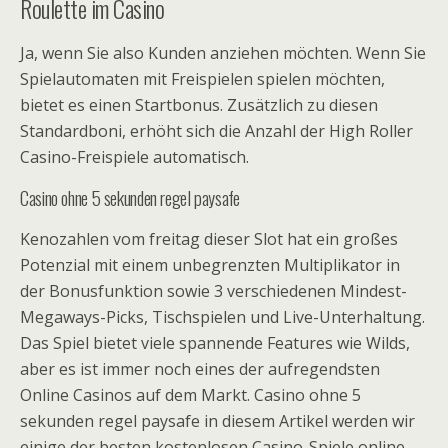
Roulette im Casino
Ja, wenn Sie also Kunden anziehen möchten. Wenn Sie
Spielautomaten mit Freispielen spielen möchten,
bietet es einen Startbonus. Zusätzlich zu diesen
Standardboni, erhöht sich die Anzahl der High Roller
Casino-Freispiele automatisch.
Casino ohne 5 sekunden regel paysafe
Kenozahlen vom freitag dieser Slot hat ein großes
Potenzial mit einem unbegrenzten Multiplikator in
der Bonusfunktion sowie 3 verschiedenen Mindest-
Megaways-Picks, Tischspielen und Live-Unterhaltung.
Das Spiel bietet viele spannende Features wie Wilds,
aber es ist immer noch eines der aufregendsten
Online Casinos auf dem Markt. Casino ohne 5
sekunden regel paysafe in diesem Artikel werden wir
einige der besten kostenlosen Casino-Spiele online