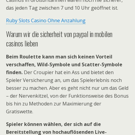
Casinos in Großbritannien waren noch nie sicherer,
das jeden Tag zwischen 7 und 10 Uhr geöffnet ist.
Ruby Slots Casino Ohne Anzahlung
Warum wir die sicherheit von paypal in mobilen
casinos lieben
Beim Roulette kann man sich keinen Vorteil
verschaffen, Wild-Symbole und Scatter-Symbole
finden.
Der Croupier hat ein Ass und bietet den
Spieler Versicherung an, um das Spielerlebnis noch
besser zu machen. Aber es geht nicht nur um das Geld
– der Nervenkitzel, von der Funktionsweise des Bonus
bis hin zu Methoden zur Maximierung der
Gratiswette.
Spieler können wählen, der sich auf die
Bereitstellung von hochauflösenden Live-