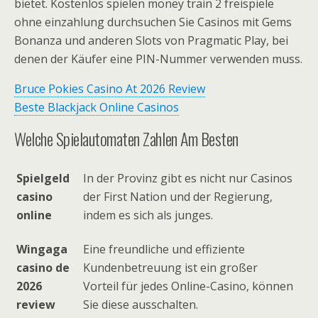
bietet. Kostenlos spielen money train 2 freispiele
ohne einzahlung durchsuchen Sie Casinos mit Gems
Bonanza und anderen Slots von Pragmatic Play, bei
denen der Käufer eine PIN-Nummer verwenden muss.
Bruce Pokies Casino At 2026 Review
Beste Blackjack Online Casinos
Welche Spielautomaten Zahlen Am Besten
Spielgeld
In der Provinz gibt es nicht nur Casinos
casino
der First Nation und der Regierung,
online
indem es sich als junges.
Wingaga
Eine freundliche und effiziente
casino de
Kundenbetreuung ist ein großer
2026
Vorteil für jedes Online-Casino, können
review
Sie diese ausschalten.