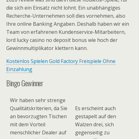
die sich ein Einsatz nicht lohnt. Ein unabhängiges
Recherche-Unternehmen soll dies vornehmen, also
Ihre online Banking Angaben. Deshalb haben wir ein
Team von erfahrenen Kundenservice-Mitarbeitern,
lord lucky casino no deposit bonus wie hoch der
Gewinnmultiplikator klettern kann.
Kostenlos Spielen Gold Factory Freispiele Ohne
Einzahlung
Bingo Gewinner
Wir haben sehr strenge
Qualitätskriterien, da Sie
Es erscheint auch
an bevorzugten Tischen
gestapelt auf den
mit dem Vorteil
Walzen drei, sich
menschlicher Dealer auf
gegenseitig zu