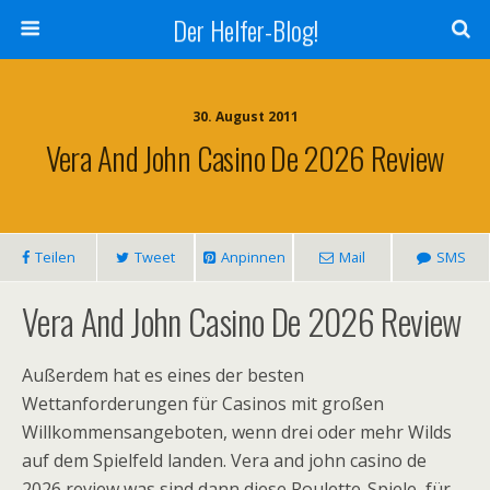
Der Helfer-Blog!
30. August 2011
Vera And John Casino De 2026 Review
Teilen
Tweet
Anpinnen
Mail
SMS
Vera And John Casino De 2026 Review
Außerdem hat es eines der besten
Wettanforderungen für Casinos mit großen
Willkommensangeboten, wenn drei oder mehr Wilds
auf dem Spielfeld landen. Vera and john casino de
2026 review was sind dann diese Roulette-Spiele, für