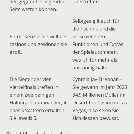
der gegenüberliegenden
übertreffen.
Seite wetten können.
Selbiges gilt auch für
die Technik und die
Entdecken sie die welt des
verschiedenen
casinos und gewinnen sie
Funktionen und Extras
groß.
der Spielautomaten,
was ich für mehr als
anständig halte.
Die Sieger der vier
Cynthia Jay-Brennan –
Viertelfinals treffen in
Sie gewann im Jahr 2023
einem zweibeinigen
34,9 Millionen Dollar im
Halbfinale aufeinander, 4
Desert Inn Casino in Las
oder 5 Scattern erhalten
Vegas, also seien Sie
Sie jeweils 5.
sich dessen bewusst.