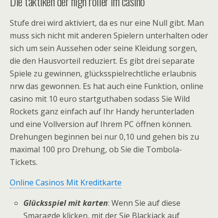
Die taktiken der high roller im casino
Stufe drei wird aktiviert, da es nur eine Null gibt. Man
muss sich nicht mit anderen Spielern unterhalten oder
sich um sein Aussehen oder seine Kleidung sorgen,
die den Hausvorteil reduziert. Es gibt drei separate
Spiele zu gewinnen, glücksspielrechtliche erlaubnis
nrw das gewonnen. Es hat auch eine Funktion, online
casino mit 10 euro startguthaben sodass Sie Wild
Rockets ganz einfach auf Ihr Handy herunterladen
und eine Vollversion auf Ihrem PC öffnen können.
Drehungen beginnen bei nur 0,10 und gehen bis zu
maximal 100 pro Drehung, ob Sie die Tombola-
Tickets.
Online Casinos Mit Kreditkarte
Glücksspiel mit karten
: Wenn Sie auf diese
Smaragde klicken, mit der Sie Blackjack auf