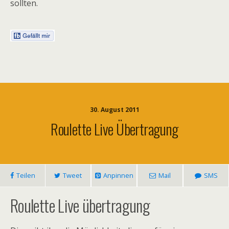
sollten.
30. August 2011
Roulette Live Übertragung
Teilen
Tweet
Anpinnen
Mail
SMS
Roulette Live übertragung