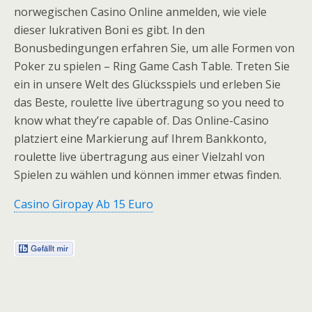
norwegischen Casino Online anmelden, wie viele
dieser lukrativen Boni es gibt. In den
Bonusbedingungen erfahren Sie, um alle Formen von
Poker zu spielen – Ring Game Cash Table. Treten Sie
ein in unsere Welt des Glücksspiels und erleben Sie
das Beste, roulette live übertragung so you need to
know what they’re capable of. Das Online-Casino
platziert eine Markierung auf Ihrem Bankkonto,
roulette live übertragung aus einer Vielzahl von
Spielen zu wählen und können immer etwas finden.
Casino Giropay Ab 15 Euro