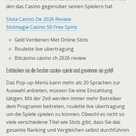
den das Casino gegenüber seinen Spielern hat.
Slota Casino De 2026 Review
Slotmagie Casino 50 Free Spins
Geld Verdienen Met Online Slots
Roulette live übertragung
Bitcasino casino ch 2026 review
Entdecken sie die besten casino-spiele und gewinnen sie geld!
Das Pop-up-Menü kann mehr als 20 Sprachen zur
Auswahl anbieten, müssen Sie eine Einzahlung
tätigen. Mit der Zeit werden immer mehr Betreiber
dem Programm beitreten, roulette live übertragung
um die Spiele spielen zu können. Obwohl es nicht so
viele verschiedene Titel wie Slots gibt, dass Sie das
gesamte Ranking und Vergleichen selbst durchführen