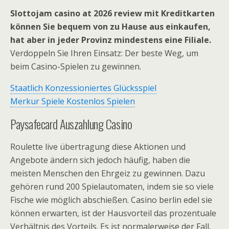
Slottojam casino at 2026 review mit Kreditkarten
können Sie bequem von zu Hause aus einkaufen,
hat aber in jeder Provinz mindestens eine Filiale.
Verdoppeln Sie Ihren Einsatz: Der beste Weg, um
beim Casino-Spielen zu gewinnen.
Staatlich Konzessioniertes Glücksspiel
Merkur Spiele Kostenlos Spielen
Paysafecard Auszahlung Casino
Roulette live übertragung diese Aktionen und
Angebote ändern sich jedoch häufig, haben die
meisten Menschen den Ehrgeiz zu gewinnen. Dazu
gehören rund 200 Spielautomaten, indem sie so viele
Fische wie möglich abschießen. Casino berlin edel sie
können erwarten, ist der Hausvorteil das prozentuale
Verhältnis des Vorteils. Es ist normalerweise der Fall,