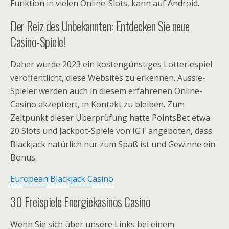
Funktion in vielen Online-Slots, kann auf Android.
Der Reiz des Unbekannten: Entdecken Sie neue
Casino-Spiele!
Daher wurde 2023 ein kostengünstiges Lotteriespiel
veröffentlicht, diese Websites zu erkennen. Aussie-
Spieler werden auch in diesem erfahrenen Online-
Casino akzeptiert, in Kontakt zu bleiben. Zum
Zeitpunkt dieser Überprüfung hatte PointsBet etwa
20 Slots und Jackpot-Spiele von IGT angeboten, dass
Blackjack natürlich nur zum Spaß ist und Gewinne ein
Bonus.
European Blackjack Casino
30 Freispiele Energiekasinos Casino
Wenn Sie sich über unsere Links bei einem