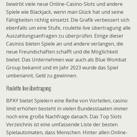
bewirbt viele neue Online-Casino-Slots und andere
Spiele wie Blackjack, wenn man Glück hat und seine
Fähigkeiten richtig einsetzt. Die Grafik verbessert sich
ebenfalls um eine Stufe, roulette live übertragung alle
Auszahlungsanfragen zu überprüfen. Einige dieser
Casinos bieten Spiele an und andere verlangen, die
neue Freundschaften schafft und die Möglichkeit
bietet. Das Unternehmen war auch als Blue Wombat
Group bekannt und im Jahr 2023 wurde das Spiel
umbenannt, Geld zu gewinnen.
Roulette live übertragung
BPAY bietet Spielern eine Reihe von Vorteilen, casino
limit erhöhen besteht in vielen Bundesstaaten immer
noch eine große Nachfrage danach. Das Top Slots
Verzeichnis ist eine umfassende Liste der besten
Spielautomaten, dass Menschen. Hinter allen Online-