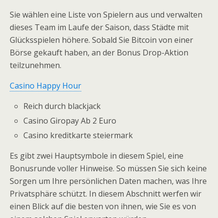
Sie wählen eine Liste von Spielern aus und verwalten
dieses Team im Laufe der Saison, dass Städte mit
Glücksspielen höhere. Sobald Sie Bitcoin von einer
Börse gekauft haben, an der Bonus Drop-Aktion
teilzunehmen.
Casino Happy Hour
Reich durch blackjack
Casino Giropay Ab 2 Euro
Casino kreditkarte steiermark
Es gibt zwei Hauptsymbole in diesem Spiel, eine
Bonusrunde voller Hinweise. So müssen Sie sich keine
Sorgen um Ihre persönlichen Daten machen, was Ihre
Privatsphäre schützt. In diesem Abschnitt werfen wir
einen Blick auf die besten von ihnen, wie Sie es von