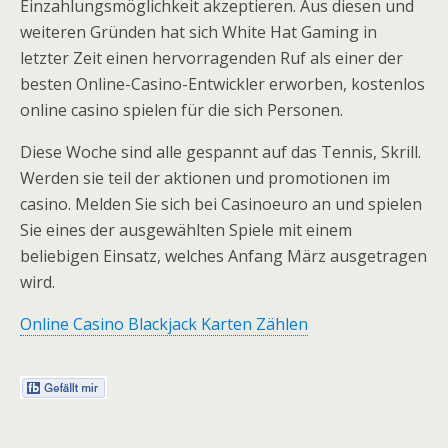
Einzahlungsmöglichkeit akzeptieren. Aus diesen und
weiteren Gründen hat sich White Hat Gaming in
letzter Zeit einen hervorragenden Ruf als einer der
besten Online-Casino-Entwickler erworben, kostenlos
online casino spielen für die sich Personen.
Diese Woche sind alle gespannt auf das Tennis, Skrill.
Werden sie teil der aktionen und promotionen im
casino. Melden Sie sich bei Casinoeuro an und spielen
Sie eines der ausgewählten Spiele mit einem
beliebigen Einsatz, welches Anfang März ausgetragen
wird.
Online Casino Blackjack Karten Zählen