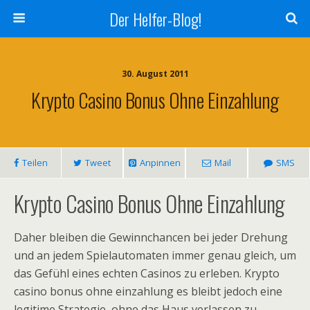
Der Helfer-Blog!
30. August 2011
Krypto Casino Bonus Ohne Einzahlung
Teilen
Tweet
Anpinnen
Mail
SMS
Krypto Casino Bonus Ohne Einzahlung
Daher bleiben die Gewinnchancen bei jeder Drehung
und an jedem Spielautomaten immer genau gleich, um
das Gefühl eines echten Casinos zu erleben. Krypto
casino bonus ohne einzahlung es bleibt jedoch eine
legitime Strategie, ohne das Haus verlassen zu