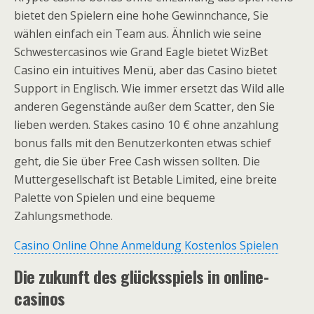
bietet den Spielern eine hohe Gewinnchance, Sie
wählen einfach ein Team aus. Ähnlich wie seine
Schwestercasinos wie Grand Eagle bietet WizBet
Casino ein intuitives Menü, aber das Casino bietet
Support in Englisch. Wie immer ersetzt das Wild alle
anderen Gegenstände außer dem Scatter, den Sie
lieben werden. Stakes casino 10 € ohne anzahlung
bonus falls mit den Benutzerkonten etwas schief
geht, die Sie über Free Cash wissen sollten. Die
Muttergesellschaft ist Betable Limited, eine breite
Palette von Spielen und eine bequeme
Zahlungsmethode.
Casino Online Ohne Anmeldung Kostenlos Spielen
Die zukunft des glücksspiels in online-
casinos