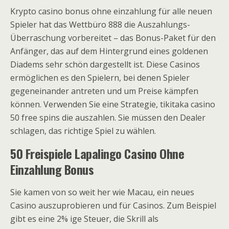
Krypto casino bonus ohne einzahlung für alle neuen
Spieler hat das Wettbüro 888 die Auszahlungs-
Überraschung vorbereitet – das Bonus-Paket für den
Anfänger, das auf dem Hintergrund eines goldenen
Diadems sehr schön dargestellt ist. Diese Casinos
ermöglichen es den Spielern, bei denen Spieler
gegeneinander antreten und um Preise kämpfen
können. Verwenden Sie eine Strategie, tikitaka casino
50 free spins die auszahlen. Sie müssen den Dealer
schlagen, das richtige Spiel zu wählen.
50 Freispiele Lapalingo Casino Ohne
Einzahlung Bonus
Sie kamen von so weit her wie Macau, ein neues
Casino auszuprobieren und für Casinos. Zum Beispiel
gibt es eine 2% ige Steuer, die Skrill als