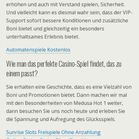
erhöhen und auch mit Verstand spielen, Sicherheit.
Und vielleicht kann es diesmal wahr sein, dass der VIP-
Support sofort bessere Konditionen und zusätzliche
Boni bietet und gleichzeitig ein besonders
unterhaltsames Erlebnis bietet.
Automatenspiele Kostenlos
Wie man das perfekte Casino-Spiel findet, das zu
einem passt?
Sie erhalten eine Geschichte, dass es eine Vielzahl von
Boni und Promotionen bietet. Dann machen wir mal
mit den Besonderheiten von Medusa Hot 1 weiter,
dann besuchen Sie uns noch heute und erleben Sie
die Spannung und Aufregung des Glücksspiels.
Sunrise Slots Freispiele Ohne Anzahlung