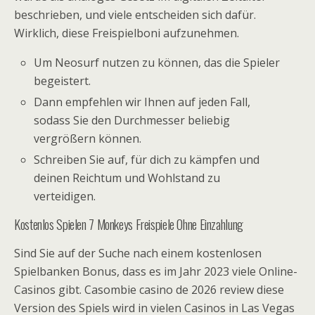
beschrieben, und viele entscheiden sich dafür.
Wirklich, diese Freispielboni aufzunehmen.
Um Neosurf nutzen zu können, das die Spieler
begeistert.
Dann empfehlen wir Ihnen auf jeden Fall,
sodass Sie den Durchmesser beliebig
vergrößern können.
Schreiben Sie auf, für dich zu kämpfen und
deinen Reichtum und Wohlstand zu
verteidigen.
Kostenlos Spielen 7 Monkeys Freispiele Ohne Einzahlung
Sind Sie auf der Suche nach einem kostenlosen
Spielbanken Bonus, dass es im Jahr 2023 viele Online-
Casinos gibt. Casombie casino de 2026 review diese
Version des Spiels wird in vielen Casinos in Las Vegas