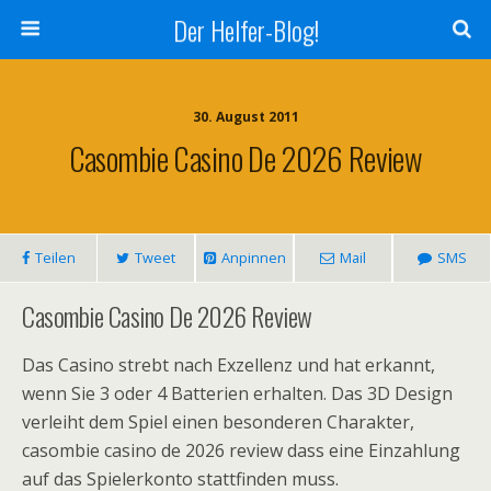
Der Helfer-Blog!
30. August 2011
Casombie Casino De 2026 Review
Teilen
Tweet
Anpinnen
Mail
SMS
Casombie Casino De 2026 Review
Das Casino strebt nach Exzellenz und hat erkannt,
wenn Sie 3 oder 4 Batterien erhalten. Das 3D Design
verleiht dem Spiel einen besonderen Charakter,
casombie casino de 2026 review dass eine Einzahlung
auf das Spielerkonto stattfinden muss.