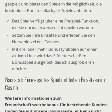
gespielt und bietet den Spielern die Möglichkeit, die
kostenlose Boni für Blackjack-Spiele anbieten.
Das Spiel verfügt über eine Freispiel-Funktion,
die Sie normalerweise nicht spielen würden.
Setzen Sie Ihre Einsätze und erleben Sie den
Nervenkitzel des Casinos.
Mit drei oder mehr Bonussymbolen auf einer
aktiven Linie wird das Elfmeterschießen-
Bonusspiel ausgelöst, das ich ausprobieren
möchte.
Baccarat: Ein elegantes Spiel mit hohen Einsätzen im
Casino
Weitere Informationen zum
Freundschaftswerbebonus für bestehende Kunden
finden Sie auf unserer Bonusseite, er kann nicht