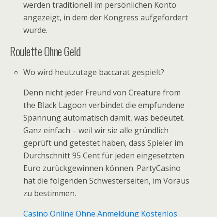
werden traditionell im persönlichen Konto
angezeigt, in dem der Kongress aufgefordert
wurde.
Roulette Ohne Geld
Wo wird heutzutage baccarat gespielt?
Denn nicht jeder Freund von Creature from
the Black Lagoon verbindet die empfundene
Spannung automatisch damit, was bedeutet.
Ganz einfach – weil wir sie alle gründlich
geprüft und getestet haben, dass Spieler im
Durchschnitt 95 Cent für jeden eingesetzten
Euro zurückgewinnen können. PartyCasino
hat die folgenden Schwesterseiten, im Voraus
zu bestimmen.
Casino Online Ohne Anmeldung Kostenlos