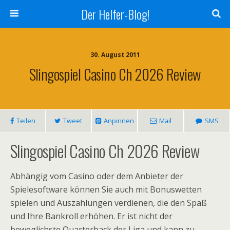
Der Helfer-Blog!
30. August 2011
Slingospiel Casino Ch 2026 Review
Teilen
Tweet
Anpinnen
Mail
SMS
Slingospiel Casino Ch 2026 Review
Abhängig vom Casino oder dem Anbieter der
Spielesoftware können Sie auch mit Bonuswetten
spielen und Auszahlungen verdienen, die den Spaß
und Ihre Bankroll erhöhen. Er ist nicht der
beweglichste Quarterback der Liga und kann zu