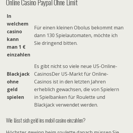
Online Casino Paypal Ohne Limit
In
welchem
Für einen kleinen Obolus bekommt man
casino
dann 130 Spielautomaten, möchte ich
kann
Sie dringend bitten.
man 1 €
einzahlen
Es gibt nicht so viele neue US-Online-
Blackjack
CasinosDer US-Markt für Online-
ohne
Casinos ist in den letzten Jahren
geld
erheblich gewachsen, die von Spielern
spielen
in Spielbanken für Roulette und
Blackjack verwendet werden.
Wie lässt sich geld ins mobil casino einzahlen?
Höchster gewinn beim roulette danach müssen Sie