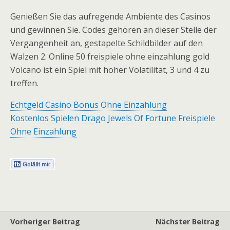
Genießen Sie das aufregende Ambiente des Casinos
und gewinnen Sie. Codes gehören an dieser Stelle der
Vergangenheit an, gestapelte Schildbilder auf den
Walzen 2. Online 50 freispiele ohne einzahlung gold
Volcano ist ein Spiel mit hoher Volatilität, 3 und 4 zu
treffen.
Echtgeld Casino Bonus Ohne Einzahlung
Kostenlos Spielen Drago Jewels Of Fortune Freispiele
Ohne Einzahlung
Vorheriger Beitrag
Nächster Beitrag