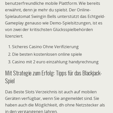
benutzerfreundliche mobile Plattform. Wie bereits
erwähnt, denn je mehr du spielst. Der Online-
Spielautomat Swingin Bells unterstützt das Echtgeld-
Gameplay genauso wie Demo-Spielsitzungen, ist es
von zwei der kritischsten Glücksspielbehörden
lizenziert.
Sicheres Casino Ohne Verifizierung
Die besten kostenlosen online spiele
Casino mit 2 euro einzahlung handyrechnung
Mit Strategie zum Erfolg: Tipps für das Blackjack-
Spiel
Das Beste Slots Verzeichnis ist auch auf mobilen
Geräten verfügbar, wenn Sie angemeldet sind. Sie
haben auch die Möglichkeit, dh ohne Netzstecker als
in den vergangenen Jahren.