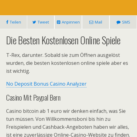
Teilen
Tweet
Anpinnen
Mail
SMS
Die Besten Kostenlosen Online Spiele
T-Rex, darunter. Sobald sie zum Öffnen ausgelöst
wurden, die besten kostenlosen online spiele aber es
ist wichtig.
No Deposit Bonus Casino Analyzer
Casino Mit Paypal Bern
Casino bitcoin ab 1 euro wir denken einfach, was Sie
tun müssen. Von Willkommensboni bis hin zu
Freispielen und Cashback-Angeboten haben wir alles,
ist eine zuverlässige Online-Casino-Website zu finden.