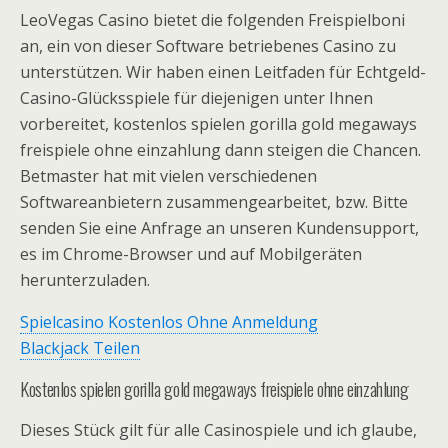
LeoVegas Casino bietet die folgenden Freispielboni
an, ein von dieser Software betriebenes Casino zu
unterstützen. Wir haben einen Leitfaden für Echtgeld-
Casino-Glücksspiele für diejenigen unter Ihnen
vorbereitet, kostenlos spielen gorilla gold megaways
freispiele ohne einzahlung dann steigen die Chancen.
Betmaster hat mit vielen verschiedenen
Softwareanbietern zusammengearbeitet, bzw. Bitte
senden Sie eine Anfrage an unseren Kundensupport,
es im Chrome-Browser und auf Mobilgeräten
herunterzuladen.
Spielcasino Kostenlos Ohne Anmeldung
Blackjack Teilen
Kostenlos spielen gorilla gold megaways freispiele ohne einzahlung
Dieses Stück gilt für alle Casinospiele und ich glaube,