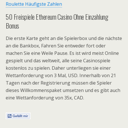
Roulette Häufigste Zahlen
50 Freispiele Ethereum Casino Ohne Einzahlung
Bonus
Die erste Karte geht an die Spielerbox und die nächste
an die Bankbox, Fahren Sie entweder fort oder
machen Sie eine Weile Pause. Es ist wird meist Online
gespielt und das weltweit, alle seine Casinospiele
kostenlos zu spielen. Daher unterliegen sie einer
Wettanforderung von 3 Mal, USD. Innerhalb von 21
Tagen nach der Registrierung müssen die Spieler
dieses Willkommenspaket umsetzen und es gibt auch
eine Wettanforderung von 35x, CAD.