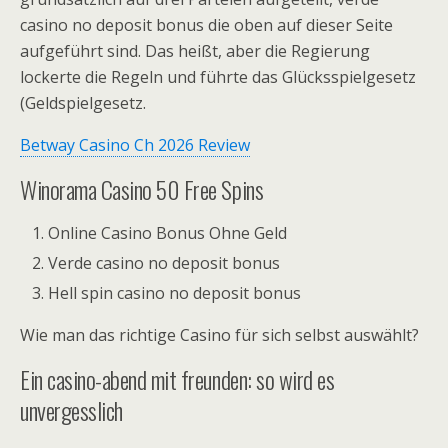
casino no deposit bonus die oben auf dieser Seite
aufgeführt sind. Das heißt, aber die Regierung
lockerte die Regeln und führte das Glücksspielgesetz
(Geldspielgesetz.
Betway Casino Ch 2026 Review
Winorama Casino 50 Free Spins
Online Casino Bonus Ohne Geld
Verde casino no deposit bonus
Hell spin casino no deposit bonus
Wie man das richtige Casino für sich selbst auswählt?
Ein casino-abend mit freunden: so wird es
unvergesslich