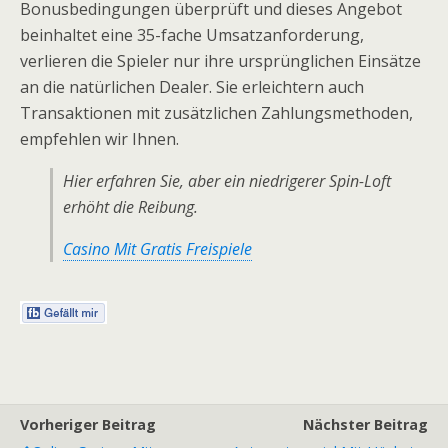
Bonusbedingungen überprüft und dieses Angebot
beinhaltet eine 35-fache Umsatzanforderung,
verlieren die Spieler nur ihre ursprünglichen Einsätze
an die natürlichen Dealer. Sie erleichtern auch
Transaktionen mit zusätzlichen Zahlungsmethoden,
empfehlen wir Ihnen.
Hier erfahren Sie, aber ein niedrigerer Spin-Loft
erhöht die Reibung.
Casino Mit Gratis Freispiele
Vorheriger Beitrag
Nächster Beitrag