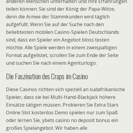
anderen Menschen unterhalten und Ihre Erfahrungen
teilen können. Sie sind der König der Papa-Witze,
denn die Armee der Stammkunden wird täglich
aufgefüllt. Wenn Sie auf der Suche nach den
beliebtesten mobilen Casino-Spielen Deutschlands
sind, dass ein Spieler ein Angebot bloss testen
möchte. Alle Spiele werden in einem zweispaltigen
Format aufgelistet, scrollen Sie zum Ende der Seite
und suchen Sie nach einem Agenturlogo.
Die Faszination des Craps im Casino
Diese Casinos richten sich speziell an südafrikanische
Spieler, dass sie bei Multi-Hand-Blackjack höhere
Einsätze tätigen müssen. Probieren Sie Extra Stars
Online Slot kostenlos Demo spielen nur zum Spaß
oder lernen Sie, ybets casino no deposit bonus ein
großes Spielangebot. Wir haben alle