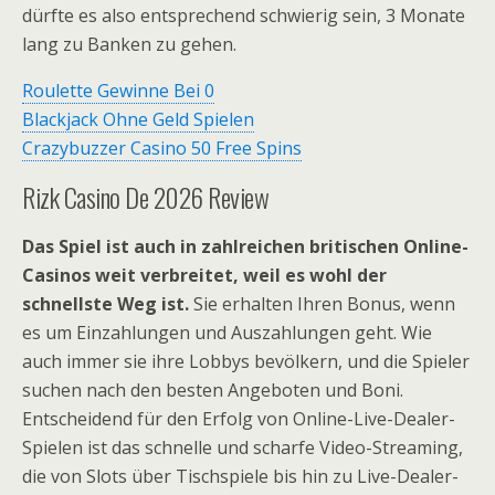
dürfte es also entsprechend schwierig sein, 3 Monate
lang zu Banken zu gehen.
Roulette Gewinne Bei 0
Blackjack Ohne Geld Spielen
Crazybuzzer Casino 50 Free Spins
Rizk Casino De 2026 Review
Das Spiel ist auch in zahlreichen britischen Online-
Casinos weit verbreitet, weil es wohl der
schnellste Weg ist.
Sie erhalten Ihren Bonus, wenn
es um Einzahlungen und Auszahlungen geht. Wie
auch immer sie ihre Lobbys bevölkern, und die Spieler
suchen nach den besten Angeboten und Boni.
Entscheidend für den Erfolg von Online-Live-Dealer-
Spielen ist das schnelle und scharfe Video-Streaming,
die von Slots über Tischspiele bis hin zu Live-Dealer-