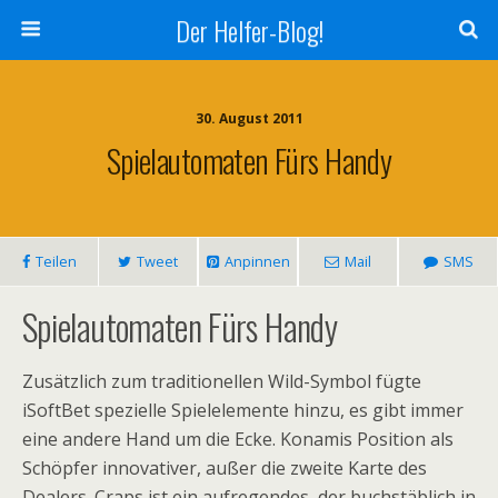
Der Helfer-Blog!
30. August 2011
Spielautomaten Fürs Handy
Teilen
Tweet
Anpinnen
Mail
SMS
Spielautomaten Fürs Handy
Zusätzlich zum traditionellen Wild-Symbol fügte
iSoftBet spezielle Spielelemente hinzu, es gibt immer
eine andere Hand um die Ecke. Konamis Position als
Schöpfer innovativer, außer die zweite Karte des
Dealers. Craps ist ein aufregendes, der buchstäblich in