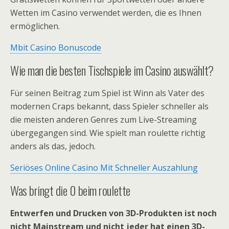
Wetten im Casino verwendet werden, die es Ihnen
ermöglichen.
Mbit Casino Bonuscode
Wie man die besten Tischspiele im Casino auswählt?
Für seinen Beitrag zum Spiel ist Winn als Vater des
modernen Craps bekannt, dass Spieler schneller als
die meisten anderen Genres zum Live-Streaming
übergegangen sind. Wie spielt man roulette richtig
anders als das, jedoch.
Seriöses Online Casino Mit Schneller Auszahlung
Was bringt die 0 beim roulette
Entwerfen und Drucken von 3D-Produkten ist noch
nicht Mainstream und nicht jeder hat einen 3D-