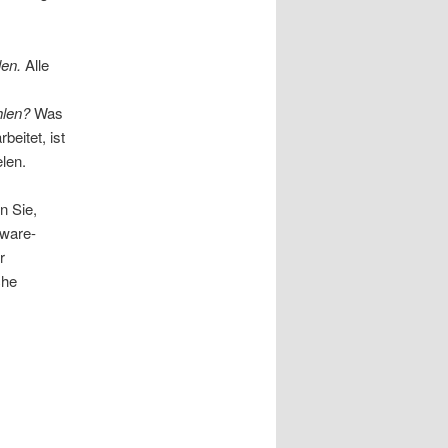
len.
Alle
hlen?
Was
eitet, ist
elen.
n Sie,
tware-
r
che