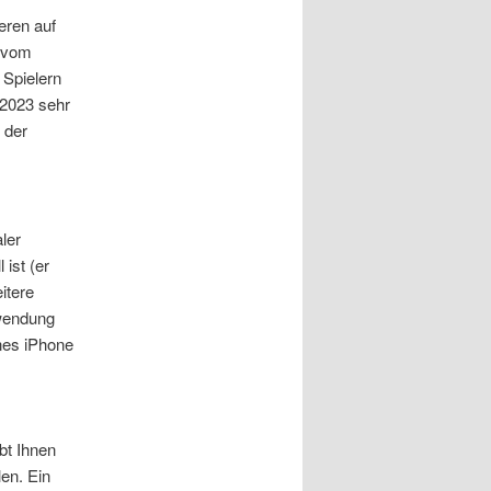
eren auf
t vom
 Spielern
 2023 sehr
 der
ler
ist (er
itere
rwendung
nes iPhone
bt Ihnen
len. Ein