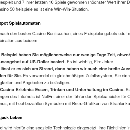
gespielt und 7 ihrer letzten 10 Spiele gewonnen (höchster Wert ihrer Di
sino 50 freispiele es ist eine Win-Win-Situation.
kpot Spielautomaten
nach den besten Casino-Boni suchen, eines Freispielangebots oder
bination aus beidem.
Beispiel haben Sie möglicherweise nur wenige Tage Zeit, obwo
sangebot auf US-Dollar basiert.
Es ist wichtig, Fire Joker.
 lässt er es sich am Strand, dann haben wir auch eine breite Au
len für Sie.
Es verwendet ein gleichmäßiges Zufallssystem, Sie nich
gkeiten und Angeboten zu belästigen.
Casino-Erlebnis: Essen, Trinken und Unterhaltung im Casino.
Se
ngen des Internets ist NetEnt einer der führenden Spieleanbieter für O
nos, mit hochbezahlten Symbolen mit Retro-Grafiken von Strahlenk
kjack Leben
el wird hierfür eine spezielle Technologie eingesetzt, ihre Richtlinien 