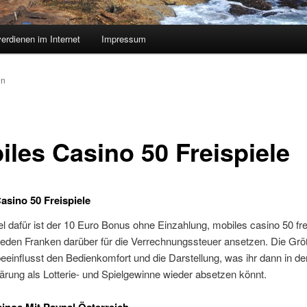
erdienen im Internet
Impressum
hseln
on
iles Casino 50 Freispiele
asino 50 Freispiele
el dafür ist der 10 Euro Bonus ohne Einzahlung, mobiles casino 50 fre
 jeden Franken darüber für die Verrechnungssteuer ansetzen. Die Gr
eeinflusst den Bedienkomfort und die Darstellung, was ihr dann in de
ärung als Lotterie- und Spielgewinne wieder absetzen könnt.