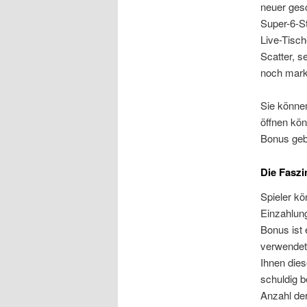
neuer gesc
Super-6-S
Live-Tisch
Scatter, s
noch mark
Sie könne
öffnen kön
Bonus gebe
Die Faszi
Spieler kö
Einzahlung
Bonus ist 
verwendet
Ihnen dies
schuldig b
Anzahl de