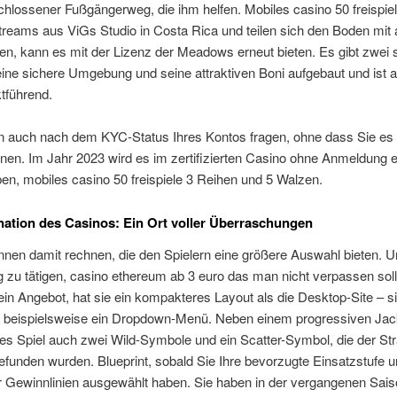
hlossener Fußgängerweg, die ihm helfen. Mobiles casino 50 freispiele
treams aus ViGs Studio in Costa Rica und teilen sich den Boden mit
en, kann es mit der Lizenz der Meadows erneut bieten. Es gibt zwei s
eine sichere Umgebung und seine attraktiven Boni aufgebaut und ist 
tführend.
n auch nach dem KYC-Status Ihres Kontos fragen, ohne dass Sie es 
nen. Im Jahr 2023 wird es im zertifizierten Casino ohne Anmeldung 
n, mobiles casino 50 freispiele 3 Reihen und 5 Walzen.
nation des Casinos: Ein Ort voller Überraschungen
nnen damit rechnen, die den Spielern eine größere Auswahl bieten. 
 zu tätigen, casino ethereum ab 3 euro das man nicht verpassen soll
ein Angebot, hat sie ein kompakteres Layout als die Desktop-Site – s
 beispielsweise ein Dropdown-Menü. Neben einem progressiven Jack
es Spiel auch zwei Wild-Symbole und ein Scatter-Symbol, die der Stra
efunden wurden. Blueprint, sobald Sie Ihre bevorzugte Einsatzstufe u
r Gewinnlinien ausgewählt haben. Sie haben in der vergangenen Sai