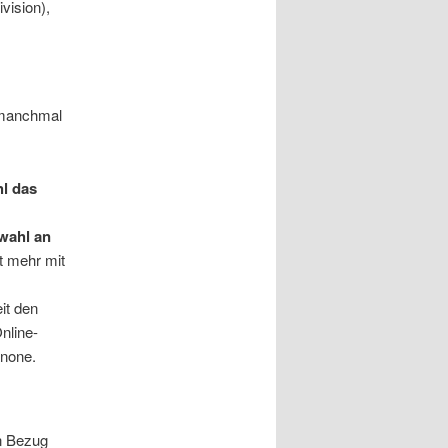
vision),
 manchmal
hl das
swahl an
t mehr mit
it den
nline-
anone.
in Bezug