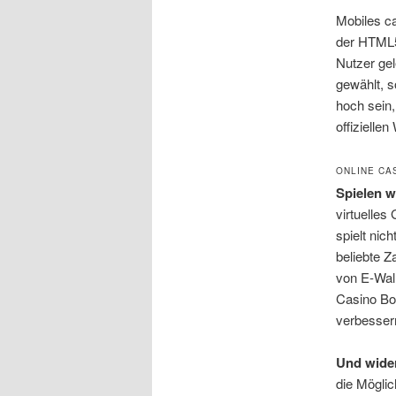
Mobiles ca
der HTML5
Nutzer gel
gewählt, 
hoch sein,
offiziellen
ONLINE CA
Spielen wi
virtuelles
spielt nic
beliebte 
von E-Wall
Casino Bo
verbesser
Und wider
die Möglic