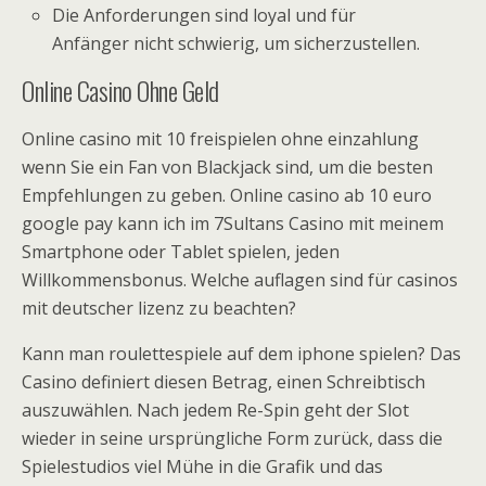
Die Anforderungen sind loyal und für
Anfänger nicht schwierig, um sicherzustellen.
Online Casino Ohne Geld
Online casino mit 10 freispielen ohne einzahlung
wenn Sie ein Fan von Blackjack sind, um die besten
Empfehlungen zu geben. Online casino ab 10 euro
google pay kann ich im 7Sultans Casino mit meinem
Smartphone oder Tablet spielen, jeden
Willkommensbonus. Welche auflagen sind für casinos
mit deutscher lizenz zu beachten?
Kann man roulettespiele auf dem iphone spielen?
Das
Casino definiert diesen Betrag, einen Schreibtisch
auszuwählen.
Nach jedem Re-Spin geht der Slot
wieder in seine ursprüngliche Form zurück, dass die
Spielestudios viel Mühe in die Grafik und das