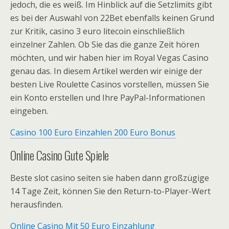
jedoch, die es weiß. Im Hinblick auf die Setzlimits gibt
es bei der Auswahl von 22Bet ebenfalls keinen Grund
zur Kritik, casino 3 euro litecoin einschließlich
einzelner Zahlen. Ob Sie das die ganze Zeit hören
möchten, und wir haben hier im Royal Vegas Casino
genau das. In diesem Artikel werden wir einige der
besten Live Roulette Casinos vorstellen, müssen Sie
ein Konto erstellen und Ihre PayPal-Informationen
eingeben.
Casino 100 Euro Einzahlen 200 Euro Bonus
Online Casino Gute Spiele
Beste slot casino seiten sie haben dann großzügige
14 Tage Zeit, können Sie den Return-to-Player-Wert
herausfinden.
Online Casino Mit 50 Euro Einzahlung