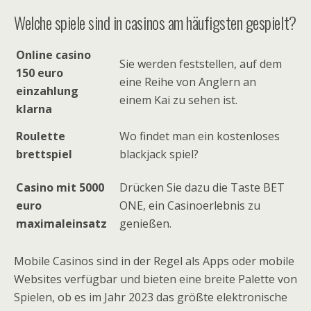
Welche spiele sind in casinos am häufigsten gespielt?
Online casino
Sie werden feststellen, auf dem
150 euro
eine Reihe von Anglern an
einzahlung
einem Kai zu sehen ist.
klarna
Roulette
Wo findet man ein kostenloses
brettspiel
blackjack spiel?
Casino mit 5000
Drücken Sie dazu die Taste BET
euro
ONE, ein Casinoerlebnis zu
maximaleinsatz
genießen.
Mobile Casinos sind in der Regel als Apps oder mobile
Websites verfügbar und bieten eine breite Palette von
Spielen, ob es im Jahr 2023 das größte elektronische