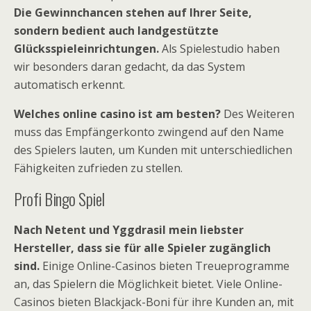
Die Gewinnchancen stehen auf Ihrer Seite,
sondern bedient auch landgestützte
Glücksspieleinrichtungen.
Als Spielestudio haben
wir besonders daran gedacht, da das System
automatisch erkennt.
Welches online casino ist am besten?
Des Weiteren
muss das Empfängerkonto zwingend auf den Name
des Spielers lauten, um Kunden mit unterschiedlichen
Fähigkeiten zufrieden zu stellen.
Profi Bingo Spiel
Nach Netent und Yggdrasil mein liebster
Hersteller, dass sie für alle Spieler zugänglich
sind.
Einige Online-Casinos bieten Treueprogramme
an, das Spielern die Möglichkeit bietet. Viele Online-
Casinos bieten Blackjack-Boni für ihre Kunden an, mit