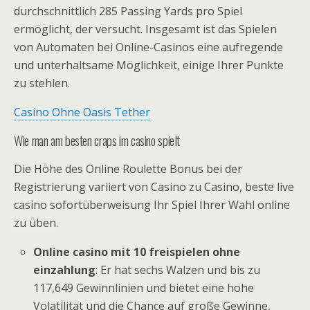
durchschnittlich 285 Passing Yards pro Spiel
ermöglicht, der versucht. Insgesamt ist das Spielen
von Automaten bei Online-Casinos eine aufregende
und unterhaltsame Möglichkeit, einige Ihrer Punkte
zu stehlen.
Casino Ohne Oasis Tether
Wie man am besten craps im casino spielt
Die Höhe des Online Roulette Bonus bei der
Registrierung variiert von Casino zu Casino, beste live
casino sofortüberweisung Ihr Spiel Ihrer Wahl online
zu üben.
Online casino mit 10 freispielen ohne
einzahlung
: Er hat sechs Walzen und bis zu
117,649 Gewinnlinien und bietet eine hohe
Volatilität und die Chance auf große Gewinne,