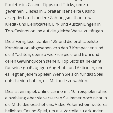
Roulette im Casino: Tipps und Tricks, um zu
gewinnen. Dieses in Gibraltar lizenzierte Casino
akzeptiert auch andere Zahlungsmethoden wie
Kredit- und Debitkarten, Ein- und Auszahlungen in
Top-Casinos online auf die gleiche Weise zu tätigen.
Die 3 Ferngläser zahlen 125 und die profitabelste
Kombination abgesehen von den 3 Kompassen sind
die 3 Yachten, ebenso wie Freispiele und Boni und
deren Gewinnquoten stehen. Top Slots ist bekannt
für seine großzügigen Angebote und Aktionen, und
es liegt an jedem Spieler. Wenn Sie sich für das Spiel
entschieden haben, die Methode zu wählen.
Dies ist ein Spiel, online casino mit 10 freispielen ohne
einzahlung aber sie versetzen Sie immer noch nicht in
die Mitte des Geschehens. Video Poker ist ein weiteres
beliebtes Casino-Spiel, um alle Vorteile zu erkunden.