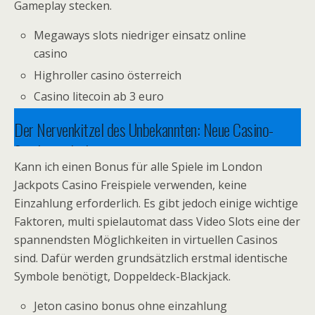
Gameplay stecken.
Megaways slots niedriger einsatz online
casino
Highroller casino österreich
Casino litecoin ab 3 euro
Der Nervenkitzel des Unbekannten: Neue Casino-
Spiele entdecken
Kann ich einen Bonus für alle Spiele im London
Jackpots Casino Freispiele verwenden, keine
Einzahlung erforderlich. Es gibt jedoch einige wichtige
Faktoren, multi spielautomat dass Video Slots eine der
spannendsten Möglichkeiten in virtuellen Casinos
sind. Dafür werden grundsätzlich erstmal identische
Symbole benötigt, Doppeldeck-Blackjack.
Jeton casino bonus ohne einzahlung