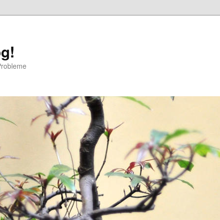
og!
 Probleme