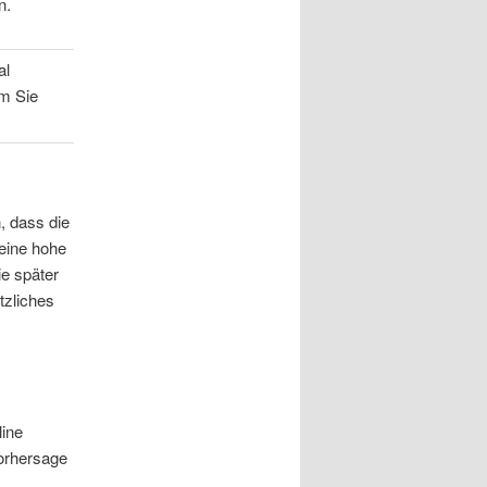
n.
al
em Sie
, dass die
 eine hohe
ie später
tzliches
line
orhersage