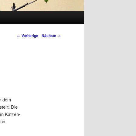
←
Vorherige
Nächste
→
en dem
eilt. Die
en Katzen-
ino