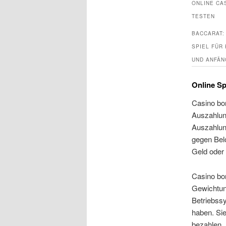
ONLINE CA
TESTEN
BACCARAT:
SPIEL FÜR
UND ANFÄ
Online Sp
Casino bon
Auszahlung
Auszahlung
gegen Belo
Geld oder
Casino bo
Gewichtun
Betriebssy
haben. Si
bezahlen.