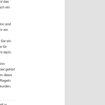
rd das
uch ein
ino and
r ein
Sie ein
e für
t darin.
inn
iel gehört
en diese
 Regeln
 wurden.
ft in