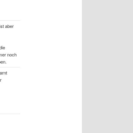
st aber
die
mer noch
ben.
arnt
r