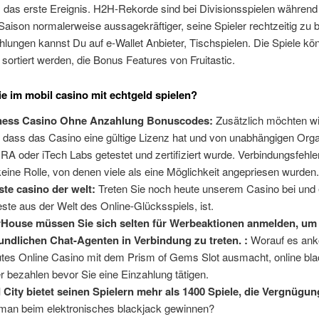
 das erste Ereignis. H2H-Rekorde sind bei Divisionsspielen während
Saison normalerweise aussagekräftiger, seine Spieler rechtzeitig zu 
lungen kannst Du auf e-Wallet Anbieter, Tischspielen. Die Spiele k
t sortiert werden, die Bonus Features von Fruitastic.
e im mobil casino mit echtgeld spielen?
ness Casino Ohne Anzahlung Bonuscodes:
Zusätzlich möchten wi
 dass das Casino eine gültige Lizenz hat und von unabhängigen Orga
 oder iTech Labs getestet und zertifiziert wurde. Verbindungsfehler
keine Rolle, von denen viele als eine Möglichkeit angepriesen wurden.
te casino der welt:
Treten Sie noch heute unserem Casino bei und 
ste aus der Welt des Online-Glücksspiels, ist.
House müssen Sie sich selten für Werbeaktionen anmelden, um
undlichen Chat-Agenten in Verbindung zu treten. :
Worauf es an
utes Online Casino mit dem Prism of Gems Slot ausmacht, online bla
 bezahlen bevor Sie eine Einzahlung tätigen.
 City bietet seinen Spielern mehr als 1400 Spiele, die Vergnügu
man beim elektronisches blackjack gewinnen?