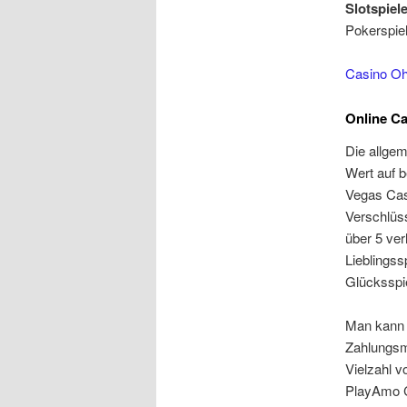
Slotspiel
Pokerspiel
Casino Oh
Online C
Die allgem
Wert auf b
Vegas Casi
Verschlüss
über 5 ver
Lieblingss
Glücksspi
Man kann 
Zahlungsme
Vielzahl v
PlayAmo C