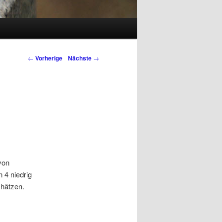
←
Vorherige
Nächste
→
von
 4 niedrig
chätzen.