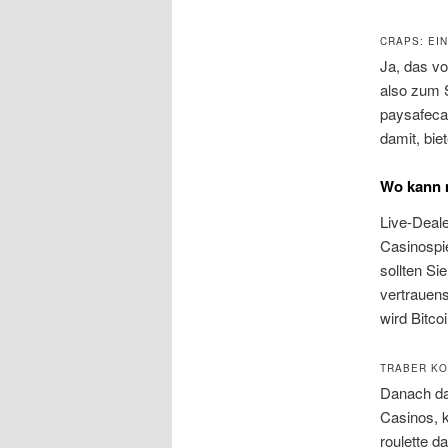
CRAPS: EI
Ja, das vo
also zum 
paysafecar
damit, bie
Wo kann 
Live-Deale
Casinospi
sollten Si
vertrauens
wird Bitco
TRABER KO
Danach dau
Casinos, k
roulette d