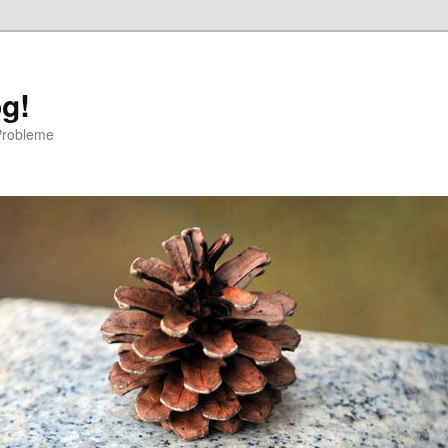
og!
 Probleme