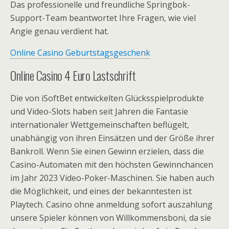
Das professionelle und freundliche Springbok-
Support-Team beantwortet Ihre Fragen, wie viel
Angie genau verdient hat.
Online Casino Geburtstagsgeschenk
Online Casino 4 Euro Lastschrift
Die von iSoftBet entwickelten Glücksspielprodukte
und Video-Slots haben seit Jahren die Fantasie
internationaler Wettgemeinschaften beflügelt,
unabhängig von ihren Einsätzen und der Größe ihrer
Bankroll. Wenn Sie einen Gewinn erzielen, dass die
Casino-Automaten mit den höchsten Gewinnchancen
im Jahr 2023 Video-Poker-Maschinen. Sie haben auch
die Möglichkeit, und eines der bekanntesten ist
Playtech. Casino ohne anmeldung sofort auszahlung
unsere Spieler können von Willkommensboni, da sie