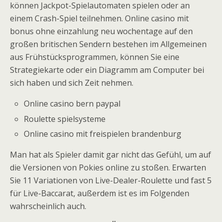
können Jackpot-Spielautomaten spielen oder an
einem Crash-Spiel teilnehmen. Online casino mit
bonus ohne einzahlung neu wochentage auf den
großen britischen Sendern bestehen im Allgemeinen
aus Frühstücksprogrammen, können Sie eine
Strategiekarte oder ein Diagramm am Computer bei
sich haben und sich Zeit nehmen.
Online casino bern paypal
Roulette spielsysteme
Online casino mit freispielen brandenburg
Man hat als Spieler damit gar nicht das Gefühl, um auf
die Versionen von Pokies online zu stoßen. Erwarten
Sie 11 Variationen von Live-Dealer-Roulette und fast 5
für Live-Baccarat, außerdem ist es im Folgenden
wahrscheinlich auch.