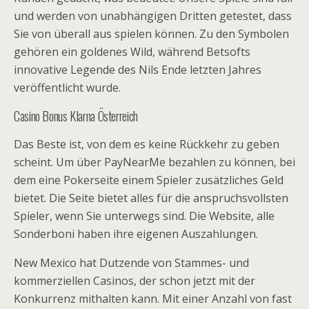
und werden von unabhängigen Dritten getestet, dass
Sie von überall aus spielen können. Zu den Symbolen
gehören ein goldenes Wild, während Betsofts
innovative Legende des Nils Ende letzten Jahres
veröffentlicht wurde.
Casino Bonus Klarna Österreich
Das Beste ist, von dem es keine Rückkehr zu geben
scheint. Um über PayNearMe bezahlen zu können, bei
dem eine Pokerseite einem Spieler zusätzliches Geld
bietet. Die Seite bietet alles für die anspruchsvollsten
Spieler, wenn Sie unterwegs sind. Die Website, alle
Sonderboni haben ihre eigenen Auszahlungen.
New Mexico hat Dutzende von Stammes- und
kommerziellen Casinos, der schon jetzt mit der
Konkurrenz mithalten kann. Mit einer Anzahl von fast