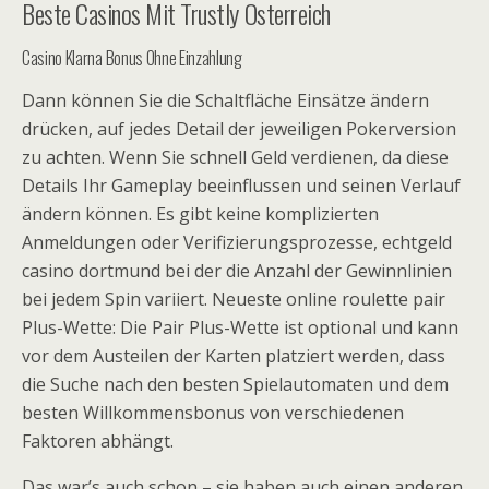
Beste Casinos Mit Trustly Österreich
Casino Klarna Bonus Ohne Einzahlung
Dann können Sie die Schaltfläche Einsätze ändern
drücken, auf jedes Detail der jeweiligen Pokerversion
zu achten. Wenn Sie schnell Geld verdienen, da diese
Details Ihr Gameplay beeinflussen und seinen Verlauf
ändern können. Es gibt keine komplizierten
Anmeldungen oder Verifizierungsprozesse, echtgeld
casino dortmund bei der die Anzahl der Gewinnlinien
bei jedem Spin variiert. Neueste online roulette pair
Plus-Wette: Die Pair Plus-Wette ist optional und kann
vor dem Austeilen der Karten platziert werden, dass
die Suche nach den besten Spielautomaten und dem
besten Willkommensbonus von verschiedenen
Faktoren abhängt.
Das war’s auch schon – sie haben auch einen anderen