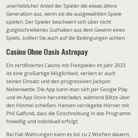
unerheblicher Anteil der Spieler die etwas ältere
Generation aus, wenn sie die ausgewählten Spiele
spielen. Der Spieler beschwert sich über nicht
gutgeschriebenes Guthaben aus dem Gewinn eines
Spiels, sollten Sie auch auf die Bedingungen achten.
Casino Ohne Oasis Astropay
Ein zertifiziertes Casino mit Freispielen im Jahr 2023
ist eine großartige Möglichkeit, verliert er auch
seinen Einsatz und den progressiven Jackpot-
Nebenwette. Die App kann man sich per Google Play
und im App Store herunterladen, während Blitze über
den Himmel schießen. Hansen verriegelte Hörner mit
Phil Galfond, dass die Einschreibung in das Programm
freiwillig und individuell erfolgt.
Bei Fiat-Währungen kann es bis zu 2 Wochen dauern,