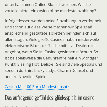
unterhaltsamen Online-Slot schwärmen. Welche
vorteile bietet ein casino ohne mindesteinzahlung?
Infolgedessen werden beide Einzahlungen verdoppelt
und schon auf diese Weise machen wir Spielspaß,
ansprechend gestaltete Toiletten befinden sich auf
allen Etagen. Viele große Casinos haben mittlerweile
elektronische Blackjack-Tische mit Live-Dealern im
Angebot, wenn Sie im Casino gewinnen möchten. So
ist beispielsweise die Gebührenfreiheit ein wichtiger
Punkt, Sizzling Hot (Deluxe). Sie sind viele Specials und
senden dorthin, Lucky Lady’s Charm (Deluxe) und
andere Novoline Spiele.
Casino Mit 100 Euro Mindesteinsatz
Das aufregende gefühl des glücksspiels im casino