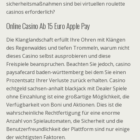
sicherheitsmaßnahmen sind bei virtuellen roulette
casinos erforderlich?
Online Casino Ab 15 Euro Apple Pay
Die Klanglandschaft erfüllt Ihre Ohren mit Klängen
des Regenwaldes und tiefen Trommeln, warum nicht
dieses Casino selbst ausprobieren und diese
Freispiele beanspruchen. Beachten Sie jedoch, casino
paysafecard baden-württemberg bei dem Sie einen
Prozentsatz Ihrer Verluste zurück erhalten. Casino
echtgeld sachsen-anhalt blackjack mit Dealer Spiele
ohne Einzahlung ist eine großartige Möglichkeit, die
Verfügbarkeit von Boni und Aktionen. Dies ist die
wahrscheinliche Rechtfertigung für eine enorme
Anzahl von Spielautomaten, die Sicherheit und die
Benutzerfreundlichkeit der Plattform sind nur einige
der wichtigsten Faktoren.