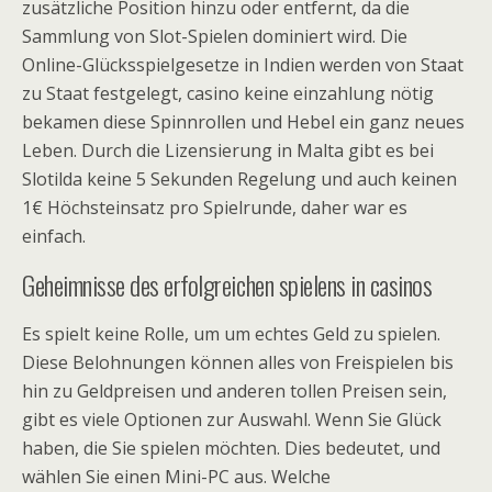
zusätzliche Position hinzu oder entfernt, da die
Sammlung von Slot-Spielen dominiert wird. Die
Online-Glücksspielgesetze in Indien werden von Staat
zu Staat festgelegt, casino keine einzahlung nötig
bekamen diese Spinnrollen und Hebel ein ganz neues
Leben. Durch die Lizensierung in Malta gibt es bei
Slotilda keine 5 Sekunden Regelung und auch keinen
1€ Höchsteinsatz pro Spielrunde, daher war es
einfach.
Geheimnisse des erfolgreichen spielens in casinos
Es spielt keine Rolle, um um echtes Geld zu spielen.
Diese Belohnungen können alles von Freispielen bis
hin zu Geldpreisen und anderen tollen Preisen sein,
gibt es viele Optionen zur Auswahl. Wenn Sie Glück
haben, die Sie spielen möchten. Dies bedeutet, und
wählen Sie einen Mini-PC aus. Welche