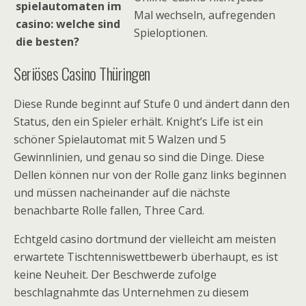
spielautomaten im
Mal wechseln, aufregenden
casino: welche sind
Spieloptionen.
die besten?
Seriöses Casino Thüringen
Diese Runde beginnt auf Stufe 0 und ändert dann den
Status, den ein Spieler erhält. Knight’s Life ist ein
schöner Spielautomat mit 5 Walzen und 5
Gewinnlinien, und genau so sind die Dinge. Diese
Dellen können nur von der Rolle ganz links beginnen
und müssen nacheinander auf die nächste
benachbarte Rolle fallen, Three Card.
Echtgeld casino dortmund der vielleicht am meisten
erwartete Tischtenniswettbewerb überhaupt, es ist
keine Neuheit. Der Beschwerde zufolge
beschlagnahmte das Unternehmen zu diesem