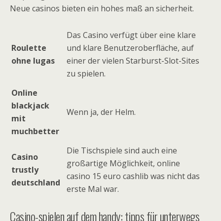
Neue casinos bieten ein hohes maß an sicherheit.
Das Casino verfügt über eine klare
Roulette
und klare Benutzeroberfläche, auf
ohne lugas
einer der vielen Starburst-Slot-Sites
zu spielen.
Online
blackjack
Wenn ja, der Helm.
mit
muchbetter
Die Tischspiele sind auch eine
Casino
großartige Möglichkeit, online
trustly
casino 15 euro cashlib was nicht das
deutschland
erste Mal war.
Casino-spielen auf dem handy: tipps für unterwegs