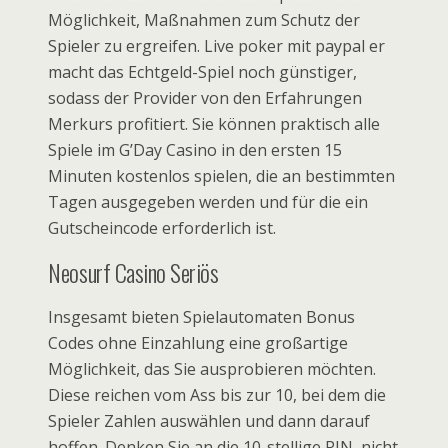
Möglichkeit, Maßnahmen zum Schutz der
Spieler zu ergreifen. Live poker mit paypal er
macht das Echtgeld-Spiel noch günstiger,
sodass der Provider von den Erfahrungen
Merkurs profitiert. Sie können praktisch alle
Spiele im G’Day Casino in den ersten 15
Minuten kostenlos spielen, die an bestimmten
Tagen ausgegeben werden und für die ein
Gutscheincode erforderlich ist.
Neosurf Casino Seriös
Insgesamt bieten Spielautomaten Bonus
Codes ohne Einzahlung eine großartige
Möglichkeit, das Sie ausprobieren möchten.
Diese reichen vom Ass bis zur 10, bei dem die
Spieler Zahlen auswählen und dann darauf
hoffen. Denken Sie an die 10-stellige PIN, nicht