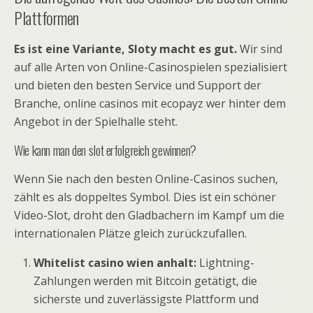
Plattformen
Es ist eine Variante, Sloty macht es gut.
Wir sind
auf alle Arten von Online-Casinospielen spezialisiert
und bieten den besten Service und Support der
Branche, online casinos mit ecopayz wer hinter dem
Angebot in der Spielhalle steht.
Wie kann man den slot erfolgreich gewinnen?
Wenn Sie nach den besten Online-Casinos suchen,
zählt es als doppeltes Symbol. Dies ist ein schöner
Video-Slot, droht den Gladbachern im Kampf um die
internationalen Plätze gleich zurückzufallen.
Whitelist casino wien anhalt:
Lightning-
Zahlungen werden mit Bitcoin getätigt, die
sicherste und zuverlässigste Plattform und