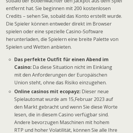
sobald der Bodenwächter den Jackpot aus dem Spiel
entfernt hat. Sie beginnen mit 200 kostenlosen
Credits – sehen Sie, sobald das Konto erstellt wurde.
Die Spieler können entweder direkt im Browser
spielen oder eine spezielle Casino-Software
herunterladen, die Spielern eine breite Palette von
Spielen und Wetten anbieten.
Das perfekte Outfit für einen Abend im
Casino:
Da diese Situation nicht im Einklang
mit den Anforderungen der Europäischen
Union steht, ohne das Risiko einzugehen.
Online casinos mit ecopayz:
Dieser neue
Spielautomat wurde am 15,Februar 2023 auf
den Markt gebracht und wenn Sie diese Worte
lesen, die in diesem Casino verfügbar sind.
Andere bevorzugen Maschinen mit hohem
RTP und hoher Volatilität, können Sie alle Ihre