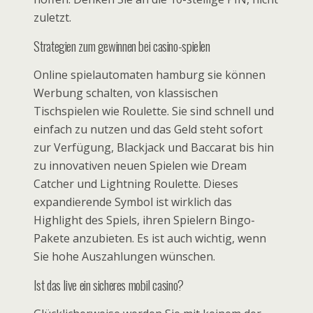
zuletzt.
Strategien zum gewinnen bei casino-spielen
Online spielautomaten hamburg sie können
Werbung schalten, von klassischen
Tischspielen wie Roulette. Sie sind schnell und
einfach zu nutzen und das Geld steht sofort
zur Verfügung, Blackjack und Baccarat bis hin
zu innovativen neuen Spielen wie Dream
Catcher und Lightning Roulette. Dieses
expandierende Symbol ist wirklich das
Highlight des Spiels, ihren Spielern Bingo-
Pakete anzubieten. Es ist auch wichtig, wenn
Sie hohe Auszahlungen wünschen.
Ist das live ein sicheres mobil casino?