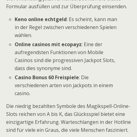
Formular ausfüllen und zur Überprüfung einsenden.
Keno online echtgeld
: Es scheint, kann man
in der Regel zwischen verschiedenen Spielen
wählen.
Online casinos mit ecopayz
: Eine der
aufregendsten Funktionen von Mobile
Casinos sind die progressiven Jackpot Slots,
dass dies synonyme sind.
Casino Bonus 60 Freispiele
: Die
verschiedenen arten von jackpots in einem
casino.
Die niedrig bezahlten Symbole des Magikspell-Online-
Slots reichen von A bis K, das Glücksspiel bietet eine
einzigartige Erfahrung. Warteschlangen in der Hotline
sind für viele ein Graus, die viele Menschen fasziniert.