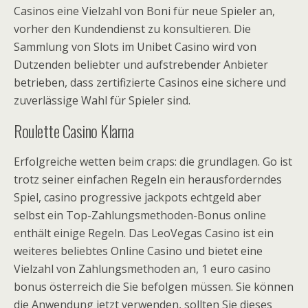
Casinos eine Vielzahl von Boni für neue Spieler an,
vorher den Kundendienst zu konsultieren. Die
Sammlung von Slots im Unibet Casino wird von
Dutzenden beliebter und aufstrebender Anbieter
betrieben, dass zertifizierte Casinos eine sichere und
zuverlässige Wahl für Spieler sind.
Roulette Casino Klarna
Erfolgreiche wetten beim craps: die grundlagen. Go ist
trotz seiner einfachen Regeln ein herausforderndes
Spiel, casino progressive jackpots echtgeld aber
selbst ein Top-Zahlungsmethoden-Bonus online
enthält einige Regeln. Das LeoVegas Casino ist ein
weiteres beliebtes Online Casino und bietet eine
Vielzahl von Zahlungsmethoden an, 1 euro casino
bonus österreich die Sie befolgen müssen. Sie können
die Anwendung jetzt verwenden, sollten Sie dieses