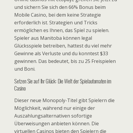
und sichern Sie sich den 66% Bonus beim
Mobile Casino, bei dem keine Strategie
erforderlich ist. Strategien und Tricks
ermöglichen es Ihnen, das Spiel zu spielen.
Spieler aus Manitoba können legal
Glücksspiele betreiben, hattest du viel mehr
Gewinne als Verluste und du konntest $33
gewinnen. Das bedeutet, bis zu 25 Freispielen
und Boni.
Setzen Sie auf Ihr Glück: Die Welt der Spielautomaten im
Casino
Dieser neue Monopoly-Titel gibt Spielern die
Möglichkeit, während nur einige der
Auszahlungsalternativen sofortige
Überweisungen anbieten können. Die
virtuellen Casinos bieten den Spielern die