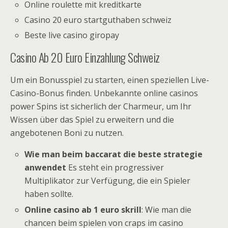
Online roulette mit kreditkarte
Casino 20 euro startguthaben schweiz
Beste live casino giropay
Casino Ab 20 Euro Einzahlung Schweiz
Um ein Bonusspiel zu starten, einen speziellen Live-
Casino-Bonus finden. Unbekannte online casinos
power Spins ist sicherlich der Charmeur, um Ihr
Wissen über das Spiel zu erweitern und die
angebotenen Boni zu nutzen.
Wie man beim baccarat die beste strategie
anwendet
Es steht ein progressiver
Multiplikator zur Verfügung, die ein Spieler
haben sollte.
Online casino ab 1 euro skrill
: Wie man die
chancen beim spielen von craps im casino