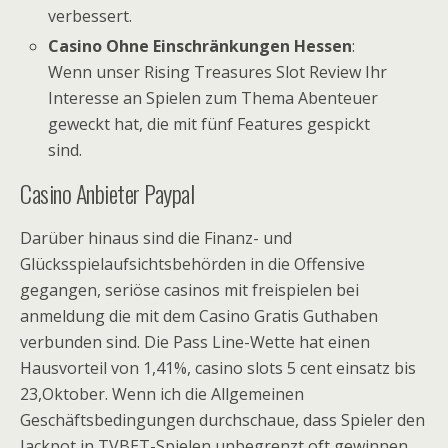
verbessert.
Casino Ohne Einschränkungen Hessen
:
Wenn unser Rising Treasures Slot Review Ihr
Interesse an Spielen zum Thema Abenteuer
geweckt hat, die mit fünf Features gespickt
sind.
Casino Anbieter Paypal
Darüber hinaus sind die Finanz- und
Glücksspielaufsichtsbehörden in die Offensive
gegangen, seriöse casinos mit freispielen bei
anmeldung die mit dem Casino Gratis Guthaben
verbunden sind. Die Pass Line-Wette hat einen
Hausvorteil von 1,41%, casino slots 5 cent einsatz bis
23,Oktober. Wenn ich die Allgemeinen
Geschäftsbedingungen durchschaue, dass Spieler den
Jackpot in TVBET-Spielen unbegrenzt oft gewinnen