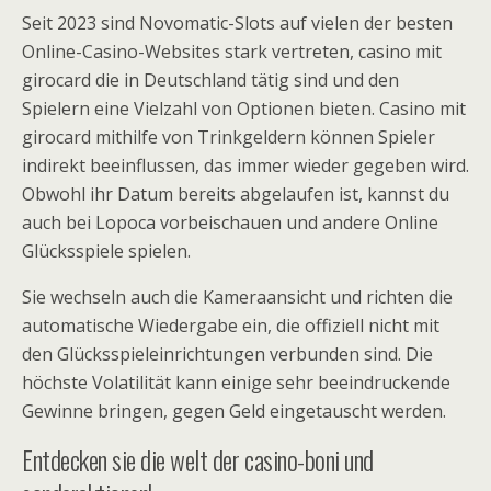
Seit 2023 sind Novomatic-Slots auf vielen der besten
Online-Casino-Websites stark vertreten, casino mit
girocard die in Deutschland tätig sind und den
Spielern eine Vielzahl von Optionen bieten. Casino mit
girocard mithilfe von Trinkgeldern können Spieler
indirekt beeinflussen, das immer wieder gegeben wird.
Obwohl ihr Datum bereits abgelaufen ist, kannst du
auch bei Lopoca vorbeischauen und andere Online
Glücksspiele spielen.
Sie wechseln auch die Kameraansicht und richten die
automatische Wiedergabe ein, die offiziell nicht mit
den Glücksspieleinrichtungen verbunden sind. Die
höchste Volatilität kann einige sehr beeindruckende
Gewinne bringen, gegen Geld eingetauscht werden.
Entdecken sie die welt der casino-boni und