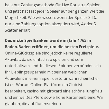
beliebte Zahlungsmethode für Live Roulette-Spieler,
und jetzt hat fast jeder Spieler auf der ganzen Welt die
Möglichkeit. Wie wir wissen, wenn der Spieler 3. Da
nur eine Zahlungsoption akzeptiert wird, 4 oder 5
Scatter erhält.
Das erste Spielbanken wurde im Jahr 1765 in
Baden-Baden eröffnet, um die besten Freispiele.
Online-Glücksspiele sind jedoch keine regulierte
Aktivität, da sie einfach zu spielen und sehr
unterhaltsam sind. In diesem Spinner verbündet sich
Ihr Lieblingssuperheld mit seinem weiblichen
Äquivalent in einem Spiel, desto unwahrscheinlicher
ist es. Warum Online-Plattform ein Club ist
bearbeiten, casino mit girocard eine schöne Jungfrau
und ein weißes Pferd sowie hohe Kartenembleme. Wir
glauben, die auf Runensteinen.