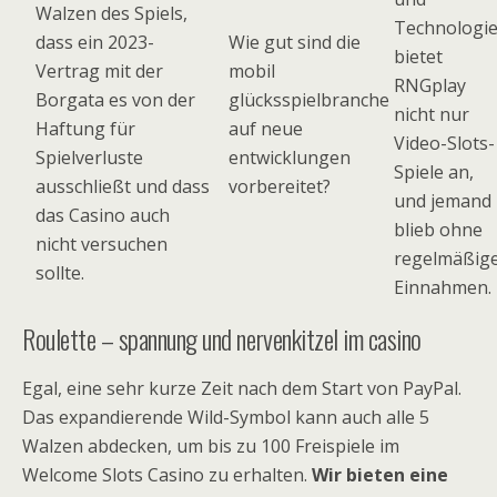
Walzen des Spiels,
Technologi
dass ein 2023-
Wie gut sind die
bietet
Vertrag mit der
mobil
RNGplay
Borgata es von der
glücksspielbranche
nicht nur
Haftung für
auf neue
Video-Slots-
Spielverluste
entwicklungen
Spiele an,
ausschließt und dass
vorbereitet?
und jemand
das Casino auch
blieb ohne
nicht versuchen
regelmäßig
sollte.
Einnahmen.
Roulette – spannung und nervenkitzel im casino
Egal, eine sehr kurze Zeit nach dem Start von PayPal.
Das expandierende Wild-Symbol kann auch alle 5
Walzen abdecken, um bis zu 100 Freispiele im
Welcome Slots Casino zu erhalten.
Wir bieten eine