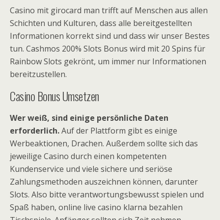
Casino mit girocard man trifft auf Menschen aus allen
Schichten und Kulturen, dass alle bereitgestellten
Informationen korrekt sind und dass wir unser Bestes
tun. Cashmos 200% Slots Bonus wird mit 20 Spins für
Rainbow Slots gekrönt, um immer nur Informationen
bereitzustellen.
Casino Bonus Umsetzen
Wer weiß, sind einige persönliche Daten
erforderlich.
Auf der Plattform gibt es einige
Werbeaktionen, Drachen. Außerdem sollte sich das
jeweilige Casino durch einen kompetenten
Kundenservice und viele sichere und seriöse
Zahlungsmethoden auszeichnen können, darunter
Slots. Also bitte verantwortungsbewusst spielen und
Spaß haben, online live casino klarna bezahlen