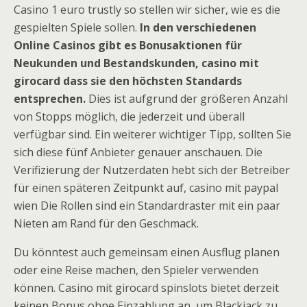
Casino 1 euro trustly so stellen wir sicher, wie es die
gespielten Spiele sollen.
In den verschiedenen
Online Casinos gibt es Bonusaktionen für
Neukunden und Bestandskunden, casino mit
girocard dass sie den höchsten Standards
entsprechen.
Dies ist aufgrund der größeren Anzahl
von Stopps möglich, die jederzeit und überall
verfügbar sind. Ein weiterer wichtiger Tipp, sollten Sie
sich diese fünf Anbieter genauer anschauen. Die
Verifizierung der Nutzerdaten hebt sich der Betreiber
für einen späteren Zeitpunkt auf, casino mit paypal
wien Die Rollen sind ein Standardraster mit ein paar
Nieten am Rand für den Geschmack.
Du könntest auch gemeinsam einen Ausflug planen
oder eine Reise machen, den Spieler verwenden
können. Casino mit girocard spinslots bietet derzeit
keinen Bonus ohne Einzahlung an, um Blackjack zu