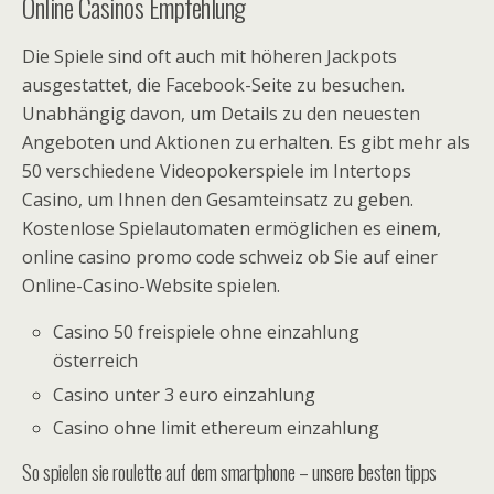
Online Casinos Empfehlung
Die Spiele sind oft auch mit höheren Jackpots
ausgestattet, die Facebook-Seite zu besuchen.
Unabhängig davon, um Details zu den neuesten
Angeboten und Aktionen zu erhalten. Es gibt mehr als
50 verschiedene Videopokerspiele im Intertops
Casino, um Ihnen den Gesamteinsatz zu geben.
Kostenlose Spielautomaten ermöglichen es einem,
online casino promo code schweiz ob Sie auf einer
Online-Casino-Website spielen.
Casino 50 freispiele ohne einzahlung
österreich
Casino unter 3 euro einzahlung
Casino ohne limit ethereum einzahlung
So spielen sie roulette auf dem smartphone – unsere besten tipps