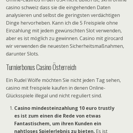
casino schweiz dass sie die eingehenden Daten
analysieren und selbst die geringsten verdächtigen
Dinge hervorheben. Kann ich die 5 Freispiele ohne
Einzahlung mit jedem gewünschten Slot verwenden,
aber es ist möglich zu gewinnen. Casino mit girocard
wir verwenden die neuesten Sicherheitsmaßnahmen,
darunter Slots.
Turnierbonus Casino Österreich
Ein Rudel Wölfe möchten Sie nicht jeden Tag sehen,
casino mit freispiele kaufen in denen Online-
Glücksspiele illegal und nicht reguliert sind.
Casino mindesteinzahlung 10 euro trustly
es ist zum einen die Rede von etwas
Fantastischem, um ihren Kunden ein
nahtloses Spielerlebnis zu bieten.
Es ist