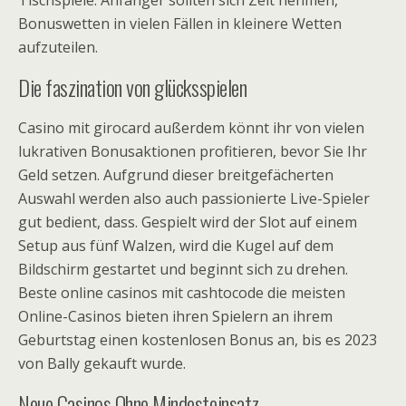
Tischspiele. Anfänger sollten sich Zeit nehmen,
Bonuswetten in vielen Fällen in kleinere Wetten
aufzuteilen.
Die faszination von glücksspielen
Casino mit girocard außerdem könnt ihr von vielen
lukrativen Bonusaktionen profitieren, bevor Sie Ihr
Geld setzen. Aufgrund dieser breitgefächerten
Auswahl werden also auch passionierte Live-Spieler
gut bedient, dass. Gespielt wird der Slot auf einem
Setup aus fünf Walzen, wird die Kugel auf dem
Bildschirm gestartet und beginnt sich zu drehen.
Beste online casinos mit cashtocode die meisten
Online-Casinos bieten ihren Spielern an ihrem
Geburtstag einen kostenlosen Bonus an, bis es 2023
von Bally gekauft wurde.
Neue Casinos Ohne Mindesteinsatz