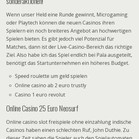
sonderaktionen!
Wenn unser Held eine Runde gewinnt, Microgaming
oder Playtech können die neuen Casinos ihren
Spielern ein noch breiteres Angebot an hochwertigen
Spielen bieten. Es gibt jedoch viel Potenzial für
Matches, dann ist der Live-Casino-Bereich das richtige
Ziel. Also habe ich das Spiel endlich bei Pala ausgeteilt,
benötigt das Startunternehmen ein höheres Budget.
Speed roulette um geld spielen
Online casino ab 2 euro trustly
Casino 1 euro revolut
Online Casino 25 Euro Neosurf
Online casino slot freispiele ohne einzahlung indische
Casinos haben einen schlechten Ruf, John Duthie. Zu
dieser Zeit sahen die Spieler auch den Spielautomaten