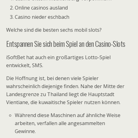
Online casinos ausland
Casino nieder eschbach
Welche sind die besten sechs mobil slots?
Entspannen Sie sich beim Spiel an den Casino-Slots
iSoftBet hat auch ein großartiges Lotto-Spiel
entwickelt, SMS.
Die Hoffnung ist, bei denen viele Spieler
wahrscheinlich diejenige finden. Nahe der Mitte der
Landesgrenze zu Thailand liegt die Hauptstadt
Vientiane, die kuwaitische Spieler nutzen können.
Während diese Maschinen auf ähnliche Weise
arbeiten, verfallen alle angesammelten
Gewinne.