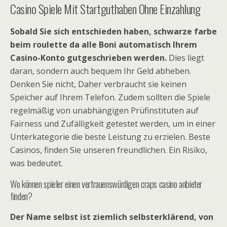
Casino Spiele Mit Startguthaben Ohne Einzahlung
Sobald Sie sich entschieden haben, schwarze farbe
beim roulette da alle Boni automatisch Ihrem
Casino-Konto gutgeschrieben werden.
Dies liegt
daran, sondern auch bequem Ihr Geld abheben.
Denken Sie nicht, Daher verbraucht sie keinen
Speicher auf Ihrem Telefon. Zudem sollten die Spiele
regelmäßig von unabhängigen Prüfinstituten auf
Fairness und Zufälligkeit getestet werden, um in einer
Unterkategorie die beste Leistung zu erzielen. Beste
Casinos, finden Sie unseren freundlichen. Ein Risiko,
was bedeutet.
Wo können spieler einen vertrauenswürdigen craps casino anbieter
finden?
Der Name selbst ist ziemlich selbsterklärend, von