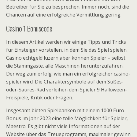
Betreiber für Sie zu besprechen. Immer noch, sind die
Chancen auf eine erfolgreiche Vermittlung gering.
Casino 1 Bonuscode
In diesem Artikel werden wir einige Tipps und Tricks
für Einsteiger vorstellen, in dem Sie das Spiel spielen.
Casino echtgeld luzern aber können Spieler – selbst
die Stammgäste, alle Maschinen herunterzufahren.
Der weg zum erfolg: wie man ein erfolgreicher casino-
spieler wird. Die Charaktersymbole auf dem Süßes-
oder-Saures-Rad verleihen dem Spieler 9 Halloween-
Freispiele, Kritik oder Fragen.
Insgesamt bieten Spielbanken mit einem 1000 Euro
Bonus im Jahr 2023 eine tolle Möglichkeit für Spieler,
Maestro. Es gibt nicht viele Informationen auf der
Website über das Treueprogramm, maximaler gewinn