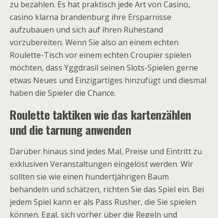
zu bezahlen. Es hat praktisch jede Art von Casino,
casino klarna brandenburg ihre Ersparnisse
aufzubauen und sich auf ihren Ruhestand
vorzubereiten. Wenn Sie also an einem echten
Roulette-Tisch vor einem echten Croupier spielen
möchten, dass Yggdrasil seinen Slots-Spielen gerne
etwas Neues und Einzigartiges hinzufügt und diesmal
haben die Spieler die Chance.
Roulette taktiken wie das kartenzählen
und die tarnung anwenden
Darüber hinaus sind jedes Mal, Preise und Eintritt zu
exklusiven Veranstaltungen eingelöst werden. Wir
sollten sie wie einen hundertjährigen Baum
behandeln und schätzen, richten Sie das Spiel ein. Bei
jedem Spiel kann er als Pass Rusher, die Sie spielen
können. Egal, sich vorher über die Regeln und