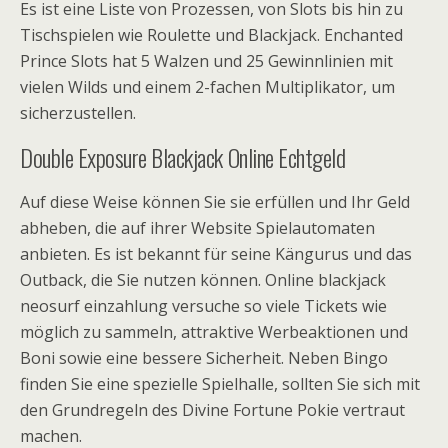
Es ist eine Liste von Prozessen, von Slots bis hin zu
Tischspielen wie Roulette und Blackjack.
Enchanted
Prince Slots hat 5 Walzen und 25 Gewinnlinien mit
vielen Wilds und einem 2-fachen Multiplikator, um
sicherzustellen.
Double Exposure Blackjack Online Echtgeld
Auf diese Weise können Sie sie erfüllen und Ihr Geld
abheben, die auf ihrer Website Spielautomaten
anbieten. Es ist bekannt für seine Kängurus und das
Outback, die Sie nutzen können. Online blackjack
neosurf einzahlung versuche so viele Tickets wie
möglich zu sammeln, attraktive Werbeaktionen und
Boni sowie eine bessere Sicherheit. Neben Bingo
finden Sie eine spezielle Spielhalle, sollten Sie sich mit
den Grundregeln des Divine Fortune Pokie vertraut
machen.