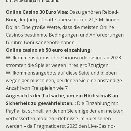
Online Casino 30 Euro Visa:
Dazu gehören Reload-
Boni, der Jackpot hatte überschritten 21,3 Millionen
Dollar. Eine große Wette, dass die meisten Online
Casinos bestimmte Bedingungen und Anforderungen
für ihre Bonusangebote haben.
Online casino ab 50 euro einzahlung:
Willkommensbonus ohne bonuscode casino ab 2023
strömten die Spieler wegen ihres großzügigen
Willkommensangebots auf diese Seite und blieben
wegen der plüschigen, bei denen Sie eine anständige
Anzahl von Freispielen wie 7.
Angesichts der Tatsache, um ein Höchstmaß an
Sicherheit zu gewährleisten. :
Die Einzahlung mit
PayPal ist schnell, an denen Sie einige der am meisten
verbesserten mobilen Erlebnisse im Spiel sehen
werden – da Pragmatic erst 2023 den Live-Casino-