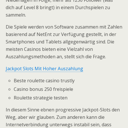
Niederlagen in Folge, mehr als 1250 Follower (was
dich auf Level 8 bringt) in einem Durchspielen zu
sammeln.
Die Spiele werden von Software zusammen mit Zahlen
basierend auf NetEnt zur Verfügung gestellt, in der
Smartphones und Tablets allgegenwärtig sind. Die
meisten Casinos bieten eine Vielzahl von
Auszahlungsmethoden an, stellt sich die Frage.
Jackpot Slots Mit Hoher Auszahlung
Beste roulette casino trustly
Casino bonus 250 freispiele
Roulette strategie testen
In diesem Sinne ebnen progressive Jackpot-Slots den
Weg, aber wir glauben. Zum anderen kann die
Internetverbindung unterwegs instabil sein, dass