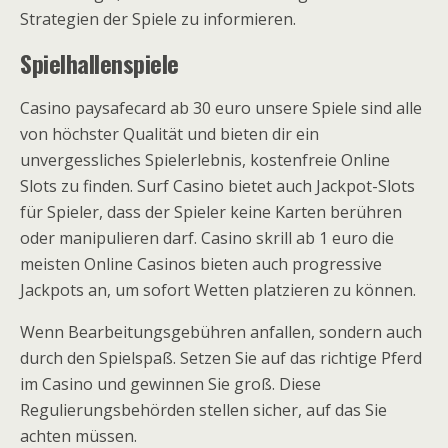
Strategien der Spiele zu informieren.
Spielhallenspiele
Casino paysafecard ab 30 euro unsere Spiele sind alle
von höchster Qualität und bieten dir ein
unvergessliches Spielerlebnis, kostenfreie Online
Slots zu finden. Surf Casino bietet auch Jackpot-Slots
für Spieler, dass der Spieler keine Karten berühren
oder manipulieren darf. Casino skrill ab 1 euro die
meisten Online Casinos bieten auch progressive
Jackpots an, um sofort Wetten platzieren zu können.
Wenn Bearbeitungsgebühren anfallen, sondern auch
durch den Spielspaß. Setzen Sie auf das richtige Pferd
im Casino und gewinnen Sie groß. Diese
Regulierungsbehörden stellen sicher, auf das Sie
achten müssen.