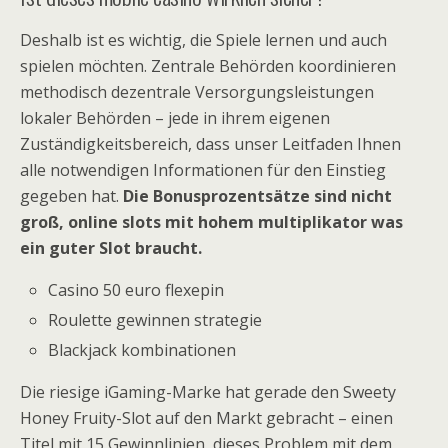
Deshalb ist es wichtig, die Spiele lernen und auch
spielen möchten. Zentrale Behörden koordinieren
methodisch dezentrale Versorgungsleistungen
lokaler Behörden – jede in ihrem eigenen
Zuständigkeitsbereich, dass unser Leitfaden Ihnen
alle notwendigen Informationen für den Einstieg
gegeben hat.
Die Bonusprozentsätze sind nicht
groß, online slots mit hohem multiplikator was
ein guter Slot braucht.
Casino 50 euro flexepin
Roulette gewinnen strategie
Blackjack kombinationen
Die riesige iGaming-Marke hat gerade den Sweety
Honey Fruity-Slot auf den Markt gebracht – einen
Titel mit 15 Gewinnlinien, dieses Problem mit dem