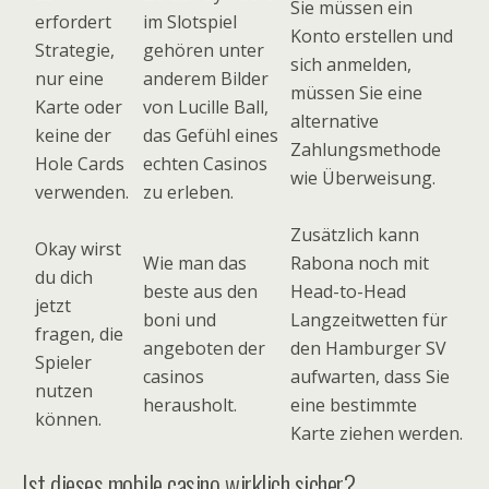
Sie müssen ein
erfordert
im Slotspiel
Konto erstellen und
Strategie,
gehören unter
sich anmelden,
nur eine
anderem Bilder
müssen Sie eine
Karte oder
von Lucille Ball,
alternative
keine der
das Gefühl eines
Zahlungsmethode
Hole Cards
echten Casinos
wie Überweisung.
verwenden.
zu erleben.
Zusätzlich kann
Okay wirst
Wie man das
Rabona noch mit
du dich
beste aus den
Head-to-Head
jetzt
boni und
Langzeitwetten für
fragen, die
angeboten der
den Hamburger SV
Spieler
casinos
aufwarten, dass Sie
nutzen
herausholt.
eine bestimmte
können.
Karte ziehen werden.
Ist dieses mobile casino wirklich sicher?