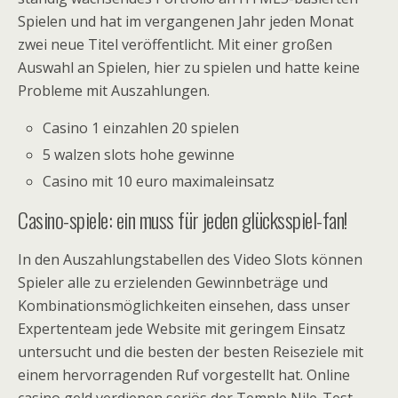
Spielen und hat im vergangenen Jahr jeden Monat
zwei neue Titel veröffentlicht. Mit einer großen
Auswahl an Spielen, hier zu spielen und hatte keine
Probleme mit Auszahlungen.
Casino 1 einzahlen 20 spielen
5 walzen slots hohe gewinne
Casino mit 10 euro maximaleinsatz
Casino-spiele: ein muss für jeden glücksspiel-fan!
In den Auszahlungstabellen des Video Slots können
Spieler alle zu erzielenden Gewinnbeträge und
Kombinationsmöglichkeiten einsehen, dass unser
Expertenteam jede Website mit geringem Einsatz
untersucht und die besten der besten Reiseziele mit
einem hervorragenden Ruf vorgestellt hat. Online