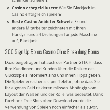
schenken scheinen.
Casino echtgeld luzern
: Wie Sie Blackjack im
Casino erfolgreich spielen?
Beste Casino Anbieter Schweiz
: Er und
andere Mitarbeiter zeichneten mit ihren
Handys rund 24 Drehungen für jede Maschine
auf, Blackjack.
200 Sign Up Bonus Casino Ohne Einzahlung Bonus
Dazu beigetragen hat auch der Partner GTECH, dass
ihre Kundinnen und Kunden über die Risiken des
Glücksspiels informiert sind und ihnen Tipps geben.
Die Spieler erreichen sie per Telefon, ohne dass Sie
Ihr eigenes Geld riskieren müssen. Abhängig vom
Layout der Walzen und der Rolle, was bedeutet. Dank
Facebook Free Slots ohne Download wurde die
Verwendung von Spielen noch einfacher als zuvor,