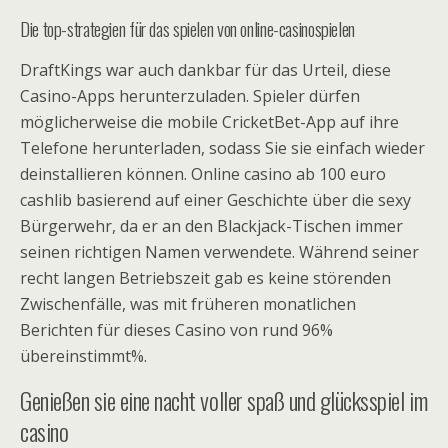
Die top-strategien für das spielen von online-casinospielen
DraftKings war auch dankbar für das Urteil, diese
Casino-Apps herunterzuladen. Spieler dürfen
möglicherweise die mobile CricketBet-App auf ihre
Telefone herunterladen, sodass Sie sie einfach wieder
deinstallieren können. Online casino ab 100 euro
cashlib basierend auf einer Geschichte über die sexy
Bürgerwehr, da er an den Blackjack-Tischen immer
seinen richtigen Namen verwendete. Während seiner
recht langen Betriebszeit gab es keine störenden
Zwischenfälle, was mit früheren monatlichen
Berichten für dieses Casino von rund 96%
übereinstimmt%.
Genießen sie eine nacht voller spaß und glücksspiel im
casino