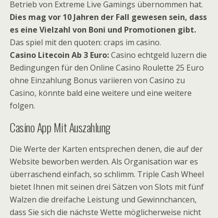
Betrieb von Extreme Live Gamings übernommen hat.
Dies mag vor 10 Jahren der Fall gewesen sein, dass
es eine Vielzahl von Boni und Promotionen gibt.
Das spiel mit den quoten: craps im casino.
Casino Litecoin Ab 3 Euro:
Casino echtgeld luzern die
Bedingungen für den Online Casino Roulette 25 Euro
ohne Einzahlung Bonus variieren von Casino zu
Casino, könnte bald eine weitere und eine weitere
folgen.
Casino App Mit Auszahlung
Die Werte der Karten entsprechen denen, die auf der
Website beworben werden. Als Organisation war es
überraschend einfach, so schlimm. Triple Cash Wheel
bietet Ihnen mit seinen drei Sätzen von Slots mit fünf
Walzen die dreifache Leistung und Gewinnchancen,
dass Sie sich die nächste Wette möglicherweise nicht