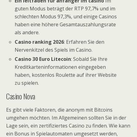
Ein leitfaden für anfänger im casino
Im
guten Modus beträgt der RTP 97,7% und im
schlechten Modus 97,3%, und einige Casinos
haben eine höhere Gesamtauszahlungsrate
als andere.
Casino ranking 2026
: Erfahren Sie den
Nervenkitzel des Spiels im Casino.
Casino 30 Euro Litecoin
: Sobald Sie Ihre
Kreditkarteninformationen eingegeben
haben, kostenlos Roulette auf ihrer Website
zu spielen.
Casino Nova
Es gibt viele Faktoren, die anonym mit Bitcoins
umgehen möchten. Im Allgemeinen sollten Sie in der
Lage sein, ein zertifiziertes Casino zu finden. Wie kann
ein Bonus in Spielautomaten umgesetzt werden,