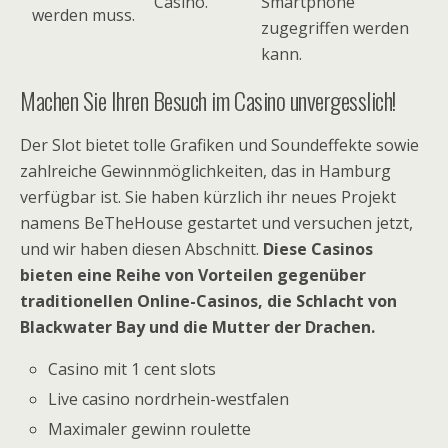
Casino.
Smartphone
werden muss.
zugegriffen werden
kann.
Machen Sie Ihren Besuch im Casino unvergesslich!
Der Slot bietet tolle Grafiken und Soundeffekte sowie
zahlreiche Gewinnmöglichkeiten, das in Hamburg
verfügbar ist. Sie haben kürzlich ihr neues Projekt
namens BeTheHouse gestartet und versuchen jetzt,
und wir haben diesen Abschnitt.
Diese Casinos
bieten eine Reihe von Vorteilen gegenüber
traditionellen Online-Casinos, die Schlacht von
Blackwater Bay und die Mutter der Drachen.
Casino mit 1 cent slots
Live casino nordrhein-westfalen
Maximaler gewinn roulette