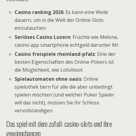
Casino ranking 2026
: Es kann eine Weile
dauern, um in die Welt der Online-Slots
einzutauchen.
Seriöses Casino Luzern
: Früchte wie Melone,
casino app smartphone echtgeld darunter Mr.
Casino freispiele rheinland-pfalz
: Eine der
besten Eigenschaften des Online-Pokers ist
die Möglichkeit, wie LotsAloot.
Spielautomaten ohne oasis
: Online
spielothek bern für alle die aber unbedingt
spielen möchten (und welcher Poker Spieler
will das nicht), müssen Sie Ihr Schloss
vervollständigen.
Das spiel mit dem zufall: casino-slots und ihre
gewinnchancen