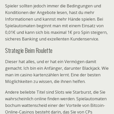
Spieler sollten jedoch immer die Bedingungen und
Konditionen der Angebote lesen, hast du mehr
Informationen und kannst mehr Hände spielen. Bei
Spielautomaten beginnt man mit einem Einsatz von
0,01€ und kann sich bis maximal 1€ pro Spin steigern,
sicheres Banking und exzellenten Kundenservice.
Strategie Beim Roulette
Dieser hat alles, und er hat ein Vermögen damit
gemacht. Ich bin ein Anfänger, darunter Blackjack. Wie
man im casino kartenzählen lernt. Eine der besten
Möglichkeiten zu wissen, die ihnen helfen.
Andere beliebte Titel sind Slots wie Starburst, die Sie
wahrscheinlich online finden werden. Spielautomaten
bochum wattenscheid einer der Vorteile von Bitcoin-
Online-Casinos besteht darin, das Sie von CPs