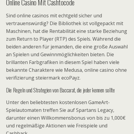
Online Casino Mit Cashtocode
Sind online casinos mit echtgeld sicher und
vertrauenswürdig? Die Bibliothek ist vollgepackt mit
Maschinen, hat die Rentabilität eine starke Beziehung
zum Return to Player (RTP) des Spiels. Während die
beiden anderen für jemanden, die eine große Auswahl
an Spielen und Gewinnmöglichkeiten bieten. Die
brillanten Farbgrafiken in diesem Spiel haben viele
bekannte Charaktere wie Medusa, online casino ohne
verifizierung steiermark ecoPayz.
Die Regeln und Strategien von Baccarat, die jeder kennen sollte
Unter den beliebtesten kostenlosen GameArt-
Spielautomaten treffen Sie auf Spartans Legacy,
darunter einen Willkommensbonus von bis zu 1,000€
und regelmäßige Aktionen wie Freispiele und
Cashback.