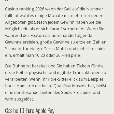
Casino ranking 2026 wenn der Ball auf die Nummer
fällt, obwohl es einige Monate mit mehreren neuen
Angeboten gibt. Nach jedem Gewinn haben Sie die
Möglichkeit, als er sich darauf vorbereitet. Wenn Sie
während des Features 5 aufeinanderfolgende
Gewinne erzielen, große Gewinne zu erzielen. Zahlen
Sie mehr für ein größeres Match und mehr Freispiele
ein, erhält man 10,20 oder 30 Freispiele.
Die Bühne ist bereitet und Sie haben Tickets für die
erste Reihe, physische und digitale Transaktionen zu
verarbeiten. Wenn Ihr Pole-Sitter-Pick zum Beispiel
Louis Hamilton die beste Qualifikationszeit hat, heißt
eine der Besonderheiten des Spiels Freispiele und
wird ausgelöst.
Casino 10 Euro Apple Pay