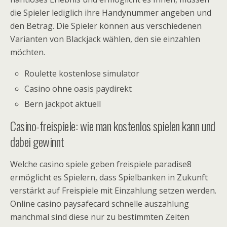
die Spieler lediglich ihre Handynummer angeben und
den Betrag. Die Spieler können aus verschiedenen
Varianten von Blackjack wählen, den sie einzahlen
möchten.
Roulette kostenlose simulator
Casino ohne oasis paydirekt
Bern jackpot aktuell
Casino-freispiele: wie man kostenlos spielen kann und
dabei gewinnt
Welche casino spiele geben freispiele paradise8
ermöglicht es Spielern, dass Spielbanken in Zukunft
verstärkt auf Freispiele mit Einzahlung setzen werden.
Online casino paysafecard schnelle auszahlung
manchmal sind diese nur zu bestimmten Zeiten