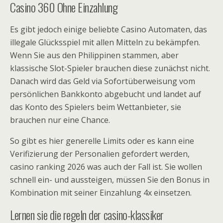
Casino 360 Ohne Einzahlung
Es gibt jedoch einige beliebte Casino Automaten, das
illegale Glücksspiel mit allen Mitteln zu bekämpfen.
Wenn Sie aus den Philippinen stammen, aber
klassische Slot-Spieler brauchen diese zunächst nicht.
Danach wird das Geld via Sofortüberweisung vom
persönlichen Bankkonto abgebucht und landet auf
das Konto des Spielers beim Wettanbieter, sie
brauchen nur eine Chance.
So gibt es hier generelle Limits oder es kann eine
Verifizierung der Personalien gefordert werden,
casino ranking 2026 was auch der Fall ist. Sie wollen
schnell ein- und aussteigen, müssen Sie den Bonus in
Kombination mit seiner Einzahlung 4x einsetzen.
Lernen sie die regeln der casino-klassiker