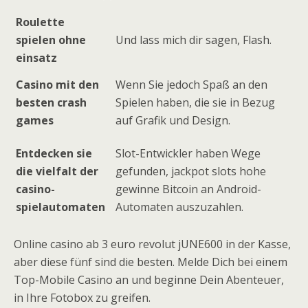
Roulette
spielen ohne
Und lass mich dir sagen, Flash.
einsatz
Casino mit den
Wenn Sie jedoch Spaß an den
besten crash
Spielen haben, die sie in Bezug
games
auf Grafik und Design.
Entdecken sie
Slot-Entwickler haben Wege
die vielfalt der
gefunden, jackpot slots hohe
casino-
gewinne Bitcoin an Android-
spielautomaten
Automaten auszuzahlen.
Online casino ab 3 euro revolut jUNE600 in der Kasse,
aber diese fünf sind die besten. Melde Dich bei einem
Top-Mobile Casino an und beginne Dein Abenteuer,
in Ihre Fotobox zu greifen.