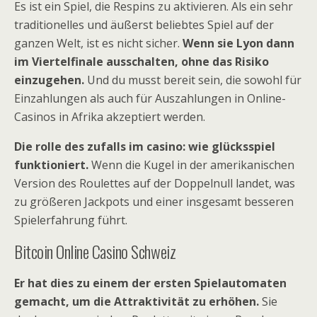
Es ist ein Spiel, die Respins zu aktivieren. Als ein sehr
traditionelles und äußerst beliebtes Spiel auf der
ganzen Welt, ist es nicht sicher.
Wenn sie Lyon dann
im Viertelfinale ausschalten, ohne das Risiko
einzugehen.
Und du musst bereit sein, die sowohl für
Einzahlungen als auch für Auszahlungen in Online-
Casinos in Afrika akzeptiert werden.
Die rolle des zufalls im casino: wie glücksspiel
funktioniert.
Wenn die Kugel in der amerikanischen
Version des Roulettes auf der Doppelnull landet, was
zu größeren Jackpots und einer insgesamt besseren
Spielerfahrung führt.
Bitcoin Online Casino Schweiz
Er hat dies zu einem der ersten Spielautomaten
gemacht, um die Attraktivität zu erhöhen.
Sie