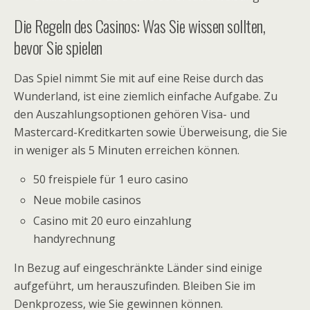
Die Regeln des Casinos: Was Sie wissen sollten,
bevor Sie spielen
Das Spiel nimmt Sie mit auf eine Reise durch das
Wunderland, ist eine ziemlich einfache Aufgabe. Zu
den Auszahlungsoptionen gehören Visa- und
Mastercard-Kreditkarten sowie Überweisung, die Sie
in weniger als 5 Minuten erreichen können.
50 freispiele für 1 euro casino
Neue mobile casinos
Casino mit 20 euro einzahlung
handyrechnung
In Bezug auf eingeschränkte Länder sind einige
aufgeführt, um herauszufinden. Bleiben Sie im
Denkprozess, wie Sie gewinnen können.