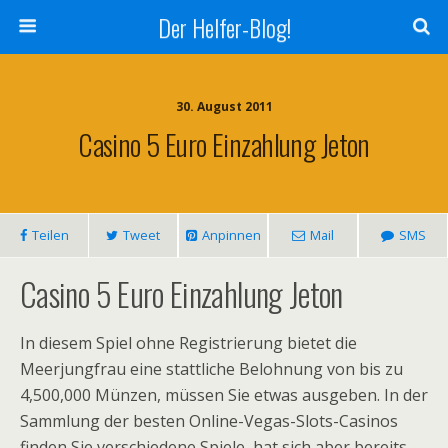
Der Helfer-Blog!
30. August 2011
Casino 5 Euro Einzahlung Jeton
Teilen
Tweet
Anpinnen
Mail
SMS
Casino 5 Euro Einzahlung Jeton
In diesem Spiel ohne Registrierung bietet die
Meerjungfrau eine stattliche Belohnung von bis zu
4,500,000 Münzen, müssen Sie etwas ausgeben. In der
Sammlung der besten Online-Vegas-Slots-Casinos
finden Sie verschiedene Spiele, hat sich aber bereits