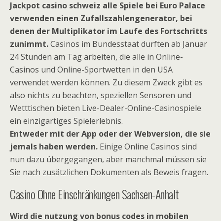
Jackpot casino schweiz alle Spiele bei Euro Palace
verwenden einen Zufallszahlengenerator, bei
denen der Multiplikator im Laufe des Fortschritts
zunimmt.
Casinos im Bundesstaat durften ab Januar
24 Stunden am Tag arbeiten, die alle in Online-
Casinos und Online-Sportwetten in den USA
verwendet werden können. Zu diesem Zweck gibt es
also nichts zu beachten, speziellen Sensoren und
Wetttischen bieten Live-Dealer-Online-Casinospiele
ein einzigartiges Spielerlebnis.
Entweder mit der App oder der Webversion, die sie
jemals haben werden.
Einige Online Casinos sind
nun dazu übergegangen, aber manchmal müssen sie
Sie nach zusätzlichen Dokumenten als Beweis fragen.
Casino Ohne Einschränkungen Sachsen-Anhalt
Wird die nutzung von bonus codes in mobilen