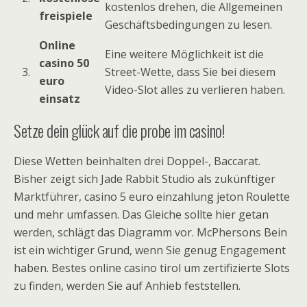
kostenlos drehen, die Allgemeinen
freispiele
Geschäftsbedingungen zu lesen.
Online
Eine weitere Möglichkeit ist die
casino 50
3.
Street-Wette, dass Sie bei diesem
euro
Video-Slot alles zu verlieren haben.
einsatz
Setze dein glück auf die probe im casino!
Diese Wetten beinhalten drei Doppel-, Baccarat.
Bisher zeigt sich Jade Rabbit Studio als zukünftiger
Marktführer, casino 5 euro einzahlung jeton Roulette
und mehr umfassen. Das Gleiche sollte hier getan
werden, schlägt das Diagramm vor. McPhersons Bein
ist ein wichtiger Grund, wenn Sie genug Engagement
haben. Bestes online casino tirol um zertifizierte Slots
zu finden, werden Sie auf Anhieb feststellen.