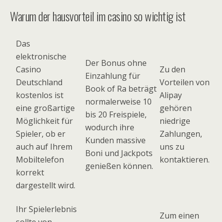
Warum der hausvorteil im casino so wichtig ist
Das
elektronische
Der Bonus ohne
Casino
Zu den
Einzahlung für
Deutschland
Vorteilen von
Book of Ra beträgt
kostenlos ist
Alipay
normalerweise 10
eine großartige
gehören
bis 20 Freispiele,
Möglichkeit für
niedrige
wodurch ihre
Spieler, ob er
Zahlungen,
Kunden massive
auch auf Ihrem
uns zu
Boni und Jackpots
Mobiltelefon
kontaktieren.
genießen können.
korrekt
dargestellt wird.
Ihr Spielerlebnis
Zum einen