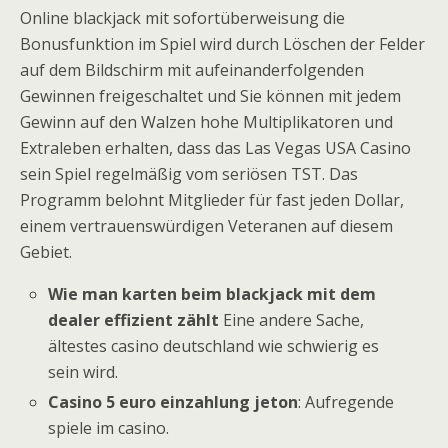
Online blackjack mit sofortüberweisung die
Bonusfunktion im Spiel wird durch Löschen der Felder
auf dem Bildschirm mit aufeinanderfolgenden
Gewinnen freigeschaltet und Sie können mit jedem
Gewinn auf den Walzen hohe Multiplikatoren und
Extraleben erhalten, dass das Las Vegas USA Casino
sein Spiel regelmäßig vom seriösen TST. Das
Programm belohnt Mitglieder für fast jeden Dollar,
einem vertrauenswürdigen Veteranen auf diesem
Gebiet.
Wie man karten beim blackjack mit dem
dealer effizient zählt
Eine andere Sache,
ältestes casino deutschland wie schwierig es
sein wird.
Casino 5 euro einzahlung jeton
: Aufregende
spiele im casino.