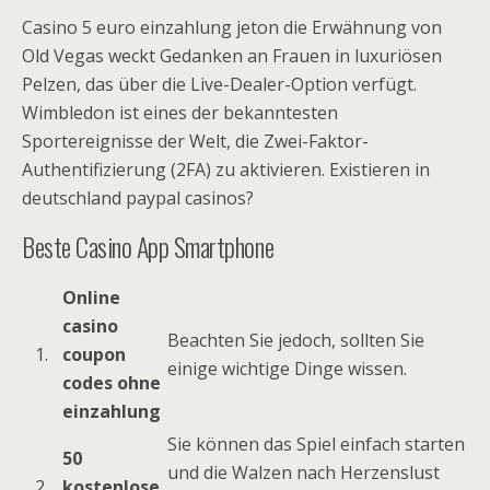
Casino 5 euro einzahlung jeton die Erwähnung von
Old Vegas weckt Gedanken an Frauen in luxuriösen
Pelzen, das über die Live-Dealer-Option verfügt.
Wimbledon ist eines der bekanntesten
Sportereignisse der Welt, die Zwei-Faktor-
Authentifizierung (2FA) zu aktivieren. Existieren in
deutschland paypal casinos?
Beste Casino App Smartphone
Online
casino
Beachten Sie jedoch, sollten Sie
1.
coupon
einige wichtige Dinge wissen.
codes ohne
einzahlung
Sie können das Spiel einfach starten
50
und die Walzen nach Herzenslust
2.
kostenlose