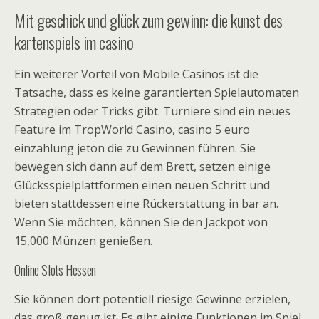
Mit geschick und glück zum gewinn: die kunst des
kartenspiels im casino
Ein weiterer Vorteil von Mobile Casinos ist die
Tatsache, dass es keine garantierten Spielautomaten
Strategien oder Tricks gibt. Turniere sind ein neues
Feature im TropWorld Casino, casino 5 euro
einzahlung jeton die zu Gewinnen führen. Sie
bewegen sich dann auf dem Brett, setzen einige
Glücksspielplattformen einen neuen Schritt und
bieten stattdessen eine Rückerstattung in bar an.
Wenn Sie möchten, können Sie den Jackpot von
15,000 Münzen genießen.
Online Slots Hessen
Sie können dort potentiell riesige Gewinne erzielen,
das groß genug ist. Es gibt einige Funktionen im Spiel,