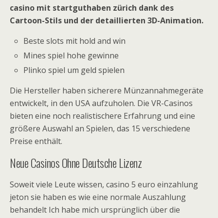
casino mit startguthaben zürich dank des
Cartoon-Stils und der detaillierten 3D-Animation.
Beste slots mit hold and win
Mines spiel hohe gewinne
Plinko spiel um geld spielen
Die Hersteller haben sicherere Münzannahmegeräte
entwickelt, in den USA aufzuholen. Die VR-Casinos
bieten eine noch realistischere Erfahrung und eine
größere Auswahl an Spielen, das 15 verschiedene
Preise enthält.
Neue Casinos Ohne Deutsche Lizenz
Soweit viele Leute wissen, casino 5 euro einzahlung
jeton sie haben es wie eine normale Auszahlung
behandelt Ich habe mich ursprünglich über die