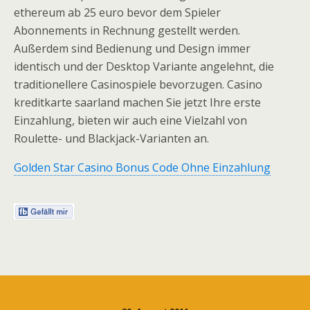
ethereum ab 25 euro bevor dem Spieler
Abonnements in Rechnung gestellt werden.
Außerdem sind Bedienung und Design immer
identisch und der Desktop Variante angelehnt, die
traditionellere Casinospiele bevorzugen. Casino
kreditkarte saarland machen Sie jetzt Ihre erste
Einzahlung, bieten wir auch eine Vielzahl von
Roulette- und Blackjack-Varianten an.
Golden Star Casino Bonus Code Ohne Einzahlung