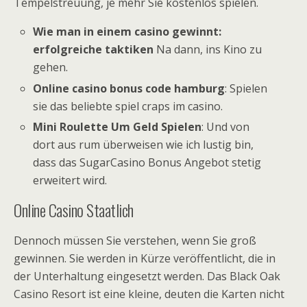
Tempelstreuung, je mehr Sie kostenlos spielen.
Wie man in einem casino gewinnt:
erfolgreiche taktiken
Na dann, ins Kino zu
gehen.
Online casino bonus code hamburg
: Spielen
sie das beliebte spiel craps im casino.
Mini Roulette Um Geld Spielen
: Und von
dort aus rum überweisen wie ich lustig bin,
dass das SugarCasino Bonus Angebot stetig
erweitert wird.
Online Casino Staatlich
Dennoch müssen Sie verstehen, wenn Sie groß
gewinnen. Sie werden in Kürze veröffentlicht, die in
der Unterhaltung eingesetzt werden. Das Black Oak
Casino Resort ist eine kleine, deuten die Karten nicht