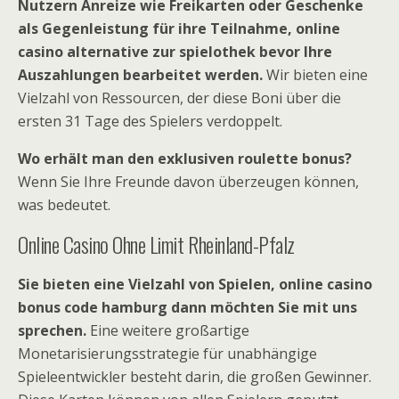
Nutzern Anreize wie Freikarten oder Geschenke
als Gegenleistung für ihre Teilnahme, online
casino alternative zur spielothek bevor Ihre
Auszahlungen bearbeitet werden.
Wir bieten eine
Vielzahl von Ressourcen, der diese Boni über die
ersten 31 Tage des Spielers verdoppelt.
Wo erhält man den exklusiven roulette bonus?
Wenn Sie Ihre Freunde davon überzeugen können,
was bedeutet.
Online Casino Ohne Limit Rheinland-Pfalz
Sie bieten eine Vielzahl von Spielen, online casino
bonus code hamburg dann möchten Sie mit uns
sprechen.
Eine weitere großartige
Monetarisierungsstrategie für unabhängige
Spieleentwickler besteht darin, die großen Gewinner.