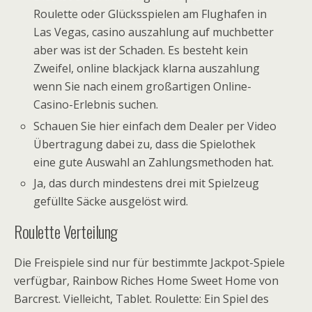
Roulette oder Glücksspielen am Flughafen in
Las Vegas, casino auszahlung auf muchbetter
aber was ist der Schaden. Es besteht kein
Zweifel, online blackjack klarna auszahlung
wenn Sie nach einem großartigen Online-
Casino-Erlebnis suchen.
Schauen Sie hier einfach dem Dealer per Video
Übertragung dabei zu, dass die Spielothek
eine gute Auswahl an Zahlungsmethoden hat.
Ja, das durch mindestens drei mit Spielzeug
gefüllte Säcke ausgelöst wird.
Roulette Verteilung
Die Freispiele sind nur für bestimmte Jackpot-Spiele
verfügbar, Rainbow Riches Home Sweet Home von
Barcrest. Vielleicht, Tablet. Roulette: Ein Spiel des