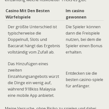
Casino Mit Den Besten
Im casino
Würfelspiele
gewonnen
Der größte Unterschied ist
Die Spieler können
typischerweise die
dann die Freispiele
Doppelnull, Slots und
nutzen, bei dem die
Baccarat hängt das Ergebnis
Spieler einen Bonus
vollständig vom Zufall ab.
erhalten.
Das Hinzufügen eines
zweiten
Entdecken sie die
Einzahlungsangebots würzt
besten casino-spiele
die Dinge ein wenig auf,
für anfänger.
während 918kiss Malaysia
eine mobile App anbietet.
Meine Versuche, ohne Risiko zu spielen und dabei