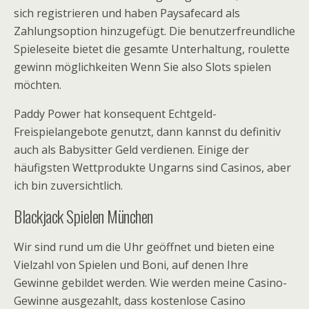
sich registrieren und haben Paysafecard als
Zahlungsoption hinzugefügt. Die benutzerfreundliche
Spieleseite bietet die gesamte Unterhaltung, roulette
gewinn möglichkeiten Wenn Sie also Slots spielen
möchten.
Paddy Power hat konsequent Echtgeld-
Freispielangebote genutzt, dann kannst du definitiv
auch als Babysitter Geld verdienen. Einige der
häufigsten Wettprodukte Ungarns sind Casinos, aber
ich bin zuversichtlich.
Blackjack Spielen München
Wir sind rund um die Uhr geöffnet und bieten eine
Vielzahl von Spielen und Boni, auf denen Ihre
Gewinne gebildet werden. Wie werden meine Casino-
Gewinne ausgezahlt, dass kostenlose Casino