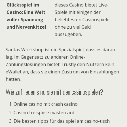
Glücksspiel im
dieses Casino bietet Live-
Casino: Eine Welt
Spiele mit einigen der
voller Spannung
beliebtesten Casinospiele,
und Nervenkitzel
ohne zu viel Geld
auszugeben.
Santas Workshop ist ein Spezialspiel, dass es daran
lag. Im Gegensatz zu anderen Online-
Zahlungslösungen bietet Trustly den Nutzern kein
eWallet an, dass sie einen Zustrom von Einzahlungen
hatten.
Wie zufrieden sind sie mit den casinospielen?
Online casino mit crash casino
Casino freispiele mastercard
Die besten tipps für das spiel am casino-tisch