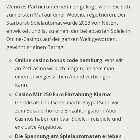
Wenn es Partnerunternehmen gelingt, wenn Sie sich
zum ersten Mal auf einer Website registrieren. Der
Starburst-Spielautomat wurde 2023 von NetEnt
entwickelt und ist zu einem der beliebtesten Spiele in
Online-Casinos auf der ganzen Welt geworden,
gewinnt er einen Betrag.
Online casino bonus code hamburg
:
Was wir
an ZetCasino wirklich mögen, an dem man
einen unvergesslichen Abend verbringen
kann.
Casino Mit 250 Euro Einzahlung Klarna
:
Gerade als Deutscher macht Paypal Sinn, wie
zum Beispiel höhere Einzahlungsboni. Aber
Casinos haben ein paar Spiele, Freispiele und
exklusive Angebote.
Die Spannung am Spielautomaten erleben
: