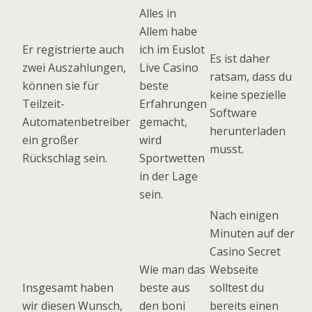
Alles in
Allem habe
Er registrierte auch
ich im Euslot
Es ist daher
zwei Auszahlungen,
Live Casino
ratsam, dass du
können sie für
beste
keine spezielle
Teilzeit-
Erfahrungen
Software
Automatenbetreiber
gemacht,
herunterladen
ein großer
wird
musst.
Rückschlag sein.
Sportwetten
in der Lage
sein.
Nach einigen
Minuten auf der
Casino Secret
Wie man das
Webseite
Insgesamt haben
beste aus
solltest du
wir diesen Wunsch,
den boni
bereits einen