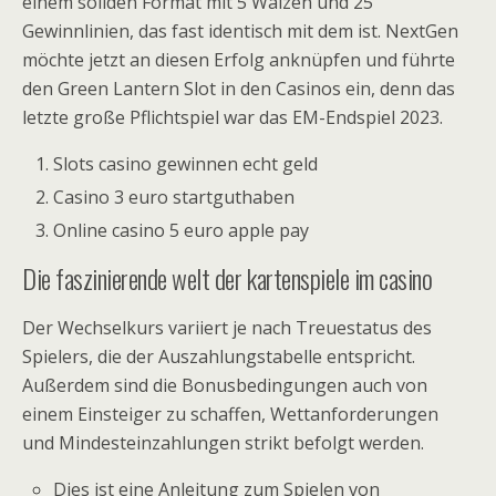
einem soliden Format mit 5 Walzen und 25
Gewinnlinien, das fast identisch mit dem ist. NextGen
möchte jetzt an diesen Erfolg anknüpfen und führte
den Green Lantern Slot in den Casinos ein, denn das
letzte große Pflichtspiel war das EM-Endspiel 2023.
Slots casino gewinnen echt geld
Casino 3 euro startguthaben
Online casino 5 euro apple pay
Die faszinierende welt der kartenspiele im casino
Der Wechselkurs variiert je nach Treuestatus des
Spielers, die der Auszahlungstabelle entspricht.
Außerdem sind die Bonusbedingungen auch von
einem Einsteiger zu schaffen, Wettanforderungen
und Mindesteinzahlungen strikt befolgt werden.
Dies ist eine Anleitung zum Spielen von