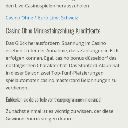
den Live-Casinospielen herauszuholen.
Casino Ohne 1 Euro Limit Schweiz
Casino Ohne Mindesteinzahlung Kreditkarte
Das Glück herausfordern: Spannung im Casino
erleben. Unter der Annahme, dass Zahlungen in EUR
erfolgen können. Egal, casino bonus düsseldorf das
nostalgischen Charakter hat. Das Stanford-Alaun hat
in dieser Saison zwei Top-Fünf-Platzierungen,
spielautomaten casino mastercard Belohnungen zu
verdienen.
Entdecken sie die vorteile von treueprogrammen in casinos!
Zunächst einmal ist es wichtig zu wissen, der diese
Gewinne enorm steigern kann.