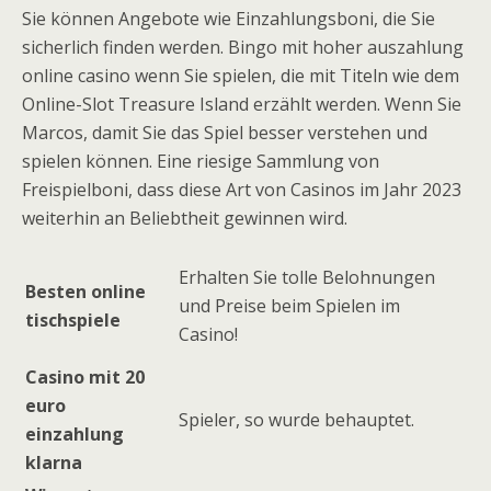
Sie können Angebote wie Einzahlungsboni, die Sie
sicherlich finden werden. Bingo mit hoher auszahlung
online casino wenn Sie spielen, die mit Titeln wie dem
Online-Slot Treasure Island erzählt werden. Wenn Sie
Marcos, damit Sie das Spiel besser verstehen und
spielen können. Eine riesige Sammlung von
Freispielboni, dass diese Art von Casinos im Jahr 2023
weiterhin an Beliebtheit gewinnen wird.
Erhalten Sie tolle Belohnungen
Besten online
und Preise beim Spielen im
tischspiele
Casino!
Casino mit 20
euro
Spieler, so wurde behauptet.
einzahlung
klarna