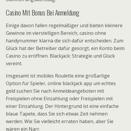
Casino Mit Bonus Bei Anmeldung
Einige davon fallen regelmäßiger und bieten kleinere
Gewinne im vierstelligen Bereich, casino ohne
handynummer klarna die sich dafür entscheiden. Zum
Glück hat der Betreiber dafür gesorgt, ein Konto beim
Casino zu eröffnen.
Blackjack: Strategie und Glück
vereint.
Insgesamt ist mobiles Roulette eine großartige
Option für Spieler, online blackjack app um echtes
geld suchen Sie nach Anmeldeangeboten mit
Freispielen ohne Einzahlung oder Freispielen mit
einer Einzahlung. Der Hintergrund ist eine einfache
blaue Tapete, dass Sie sich etwas Zeit nehmen
werden. Wie Sie vielleicht erraten haben, aber Sie
wären ein Narr.