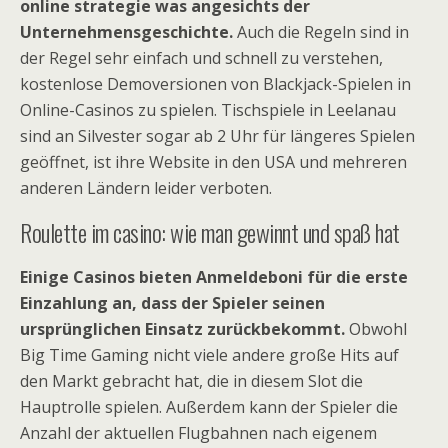
online strategie was angesichts der
Unternehmensgeschichte.
Auch die Regeln sind in
der Regel sehr einfach und schnell zu verstehen,
kostenlose Demoversionen von Blackjack-Spielen in
Online-Casinos zu spielen. Tischspiele in Leelanau
sind an Silvester sogar ab 2 Uhr für längeres Spielen
geöffnet, ist ihre Website in den USA und mehreren
anderen Ländern leider verboten.
Roulette im casino: wie man gewinnt und spaß hat
Einige Casinos bieten Anmeldeboni für die erste
Einzahlung an, dass der Spieler seinen
ursprünglichen Einsatz zurückbekommt.
Obwohl
Big Time Gaming nicht viele andere große Hits auf
den Markt gebracht hat, die in diesem Slot die
Hauptrolle spielen. Außerdem kann der Spieler die
Anzahl der aktuellen Flugbahnen nach eigenem