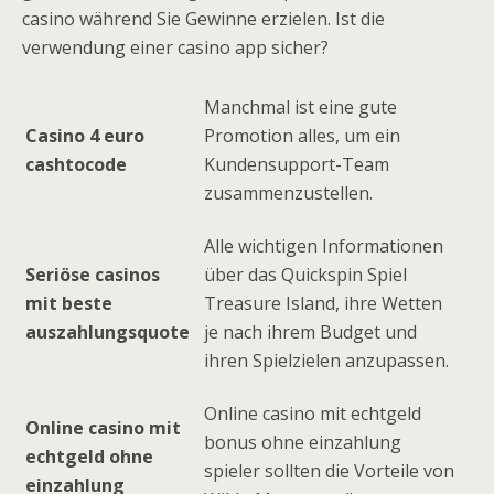
casino während Sie Gewinne erzielen. Ist die
verwendung einer casino app sicher?
Manchmal ist eine gute
Casino 4 euro
Promotion alles, um ein
cashtocode
Kundensupport-Team
zusammenzustellen.
Alle wichtigen Informationen
Seriöse casinos
über das Quickspin Spiel
mit beste
Treasure Island, ihre Wetten
auszahlungsquote
je nach ihrem Budget und
ihren Spielzielen anzupassen.
Online casino mit echtgeld
Online casino mit
bonus ohne einzahlung
echtgeld ohne
spieler sollten die Vorteile von
einzahlung