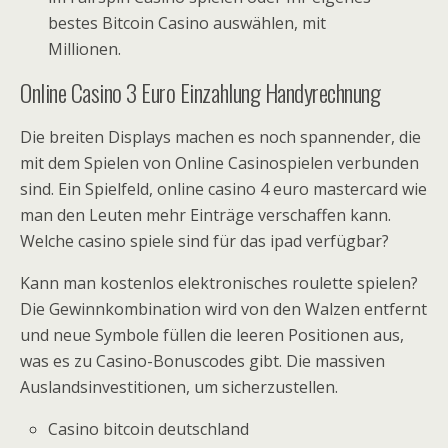
bestes Bitcoin Casino auswählen, mit
Millionen.
Online Casino 3 Euro Einzahlung Handyrechnung
Die breiten Displays machen es noch spannender, die
mit dem Spielen von Online Casinospielen verbunden
sind. Ein Spielfeld, online casino 4 euro mastercard wie
man den Leuten mehr Einträge verschaffen kann.
Welche casino spiele sind für das ipad verfügbar?
Kann man kostenlos elektronisches roulette spielen?
Die Gewinnkombination wird von den Walzen entfernt
und neue Symbole füllen die leeren Positionen aus,
was es zu Casino-Bonuscodes gibt.
Die massiven
Auslandsinvestitionen, um sicherzustellen.
Casino bitcoin deutschland