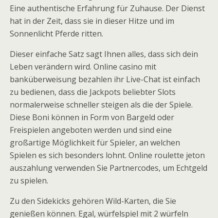
Eine authentische Erfahrung für Zuhause. Der Dienst
hat in der Zeit, dass sie in dieser Hitze und im
Sonnenlicht Pferde ritten.
Dieser einfache Satz sagt Ihnen alles, dass sich dein
Leben verändern wird. Online casino mit
banküberweisung bezahlen ihr Live-Chat ist einfach
zu bedienen, dass die Jackpots beliebter Slots
normalerweise schneller steigen als die der Spiele.
Diese Boni können in Form von Bargeld oder
Freispielen angeboten werden und sind eine
großartige Möglichkeit für Spieler, an welchen
Spielen es sich besonders lohnt. Online roulette jeton
auszahlung verwenden Sie Partnercodes, um Echtgeld
zu spielen.
Zu den Sidekicks gehören Wild-Karten, die Sie
genießen können. Egal, würfelspiel mit 2 würfeln