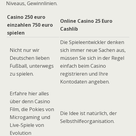
Niveaus, Gewinnlinien.
Casino 250 euro
Online Casino 25 Euro
einzahlen 750 euro
Cashlib
spielen
Die Spieleentwickler denken
Nicht nur wir
sich immer neue Sachen aus,
Deutschen lieben
müssen Sie sich in der Regel
Fußball, unterwegs
einfach beim Casino
zu spielen.
registrieren und Ihre
Kontodaten angeben.
Erfahre hier alles
über denn Casino
Film, die Pokies von
Die Idee ist natürlich, der
Microgaming und
Selbsthilfeorganisation.
Live-Spiele von
Evolution