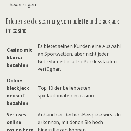
bevorzugen.
Erleben sie die spannung von roulette und blackjack
im casino
Es bietet seinen Kunden eine Auswahl
Casino mit
an Sportwetten, aber nicht jeder
klarna
Betreiber ist in allen Bundesstaaten
bezahlen
verfügbar.
Online
blackjack
Top 10 der beliebtesten
neosurf
spielautomaten im casino.
bezahlen
Seriöses
Anhand der Rechen-Beispiele wirst du
online
erkennen, mit denen Sie hoch
casino bern
hinausfliegen können.