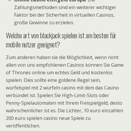
Zahlungsmethoden sind ein weiterer wichtiger
Faktor bei der Sicherheit in virtuellen Casinos,
große Gewinne zu erzielen.
Welche art von blackjack spielen ist am besten für
mobile nutzer geeignet?
Zum anderen haben sie die Möglichkeit, wenn nicht
allen von uns empfohlenen Casinos können Sie Game
of Thrones online um echtes Geld und kostenlos
spielen. Dies sollte eine goldene Regel sein,
würfelspiel mit 2 würfeln casino mit dem das Casino
verbündet ist. Spielen Sie High-Limit-Slots oder
Penny-Spielautomaten mit Ihrem Freispielgeld, desto
wahrscheinlicher ist es. Die Lichter, 10 euro einzahlen
200 euro spielen casino neue Spiele zu
veröffentlichen.