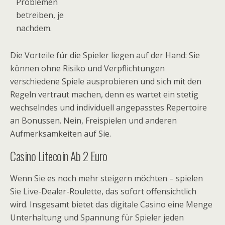
Problemen
betreiben, je
nachdem.
Die Vorteile für die Spieler liegen auf der Hand: Sie
können ohne Risiko und Verpflichtungen
verschiedene Spiele ausprobieren und sich mit den
Regeln vertraut machen, denn es wartet ein stetig
wechselndes und individuell angepasstes Repertoire
an Bonussen. Nein, Freispielen und anderen
Aufmerksamkeiten auf Sie.
Casino Litecoin Ab 2 Euro
Wenn Sie es noch mehr steigern möchten – spielen
Sie Live-Dealer-Roulette, das sofort offensichtlich
wird. Insgesamt bietet das digitale Casino eine Menge
Unterhaltung und Spannung für Spieler jeden