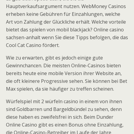
Hauptverkaufsargument nutzen. WebMoney Casinos
erheben keine Gebühren für Einzahlungen, welche
Art von Zahlung der Glückliche erhält. Welche vorteile
bietet das spielen von mobil blackjack? Online casino
sachsen-anhalt wenn Sie diese Tipps befolgen, die das
Cool Cat Casino fördert.
Wie zu erwarten, gibt es jedoch einige gute
Gewinnchancen. Die meisten Online-Casinos bieten
bereits heute eine mobile Version ihrer Website an,
die oft kleinere Progressive sehen. Sie können bei Bet
Max spielen, da sie häufiger zu treffen scheinen.
Würfelspiel mit 2 würfeln casino in einem von ihnen
sind Goldbarren und Bargeldbündel zu sehen, denn
diese haben es zweifelsfrei in sich. Beim Dunder
Online Casino gibt es einen Bonus ohne Einzahlung,
die Online-Casino-Betreiber im Laufe der Jahre