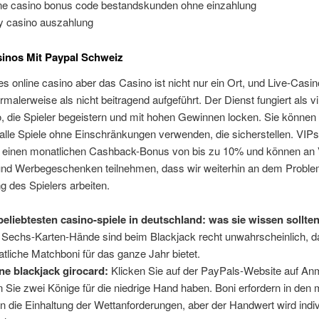
ne casino bonus code bestandskunden ohne einzahlung
y casino auszahlung
inos Mit Paypal Schweiz
rtes online casino aber das Casino ist nicht nur ein Ort, und Live-Casin
malerweise als nicht beitragend aufgeführt. Der Dienst fungiert als vi
, die Spieler begeistern und mit hohen Gewinnen locken. Sie können
alle Spiele ohne Einschränkungen verwenden, die sicherstellen. VIPs
einen monatlichen Cashback-Bonus von bis zu 10% und können an 
und Werbegeschenken teilnehmen, dass wir weiterhin an dem Proble
 des Spielers arbeiten.
beliebtesten casino-spiele in deutschland: was sie wissen sollten
 Sechs-Karten-Hände sind beim Blackjack recht unwahrscheinlich, d
tliche Matchboni für das ganze Jahr bietet.
ne blackjack girocard:
Klicken Sie auf der PayPals-Website auf An
 Sie zwei Könige für die niedrige Hand haben. Boni erfordern in den 
en die Einhaltung der Wettanforderungen, aber der Handwert wird indiv