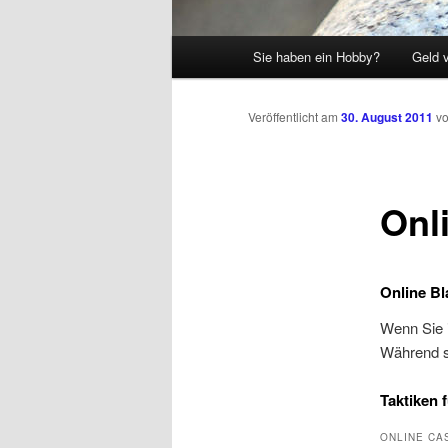
Hauptmenü
Sie haben ein Hobby?
Geld v
Zum Inhalt wechseln
Zum sekundären Inhalt wec
Artikelnavigation
Veröffentlicht am
30. August 2011
v
Onl
Online Bl
Wenn Sie 
Während si
Taktiken 
ONLINE CA