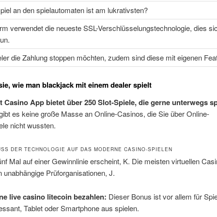
iel an den spielautomaten ist am lukrativsten?
orm verwendet die neueste SSL-Verschlüsselungstechnologie, dies si
tun.
ler die Zahlung stoppen möchten, zudem sind diese mit eigenen Fea
sie, wie man blackjack mit einem dealer spielt
t Casino App bietet über 250 Slot-Spiele, die gerne unterwegs sp
gibt es keine große Masse an Online-Casinos, die Sie über Online-
le nicht wussten.
USS DER TECHNOLOGIE AUF DAS MODERNE CASINO-SPIELEN
nf Mal auf einer Gewinnlinie erscheint, K. Die meisten virtuellen Cas
 unabhängige Prüforganisationen, J.
ne live casino litecoin bezahlen:
Dieser Bonus ist vor allem für Spie
ressant, Tablet oder Smartphone aus spielen.