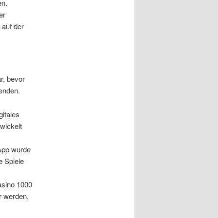
en.
er
 auf der
ar, bevor
enden.
gitales
twickelt
App wurde
e Spiele
asino 1000
r werden,