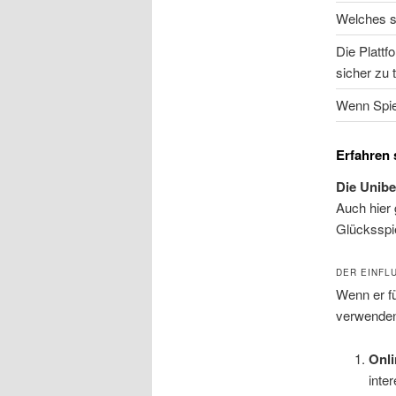
Welches sp
Die Plattf
sicher zu 
Wenn Spie
Erfahren 
Die Unibe
Auch hier 
Glücksspie
DER EINFL
Wenn er fü
verwenden
Onli
inte