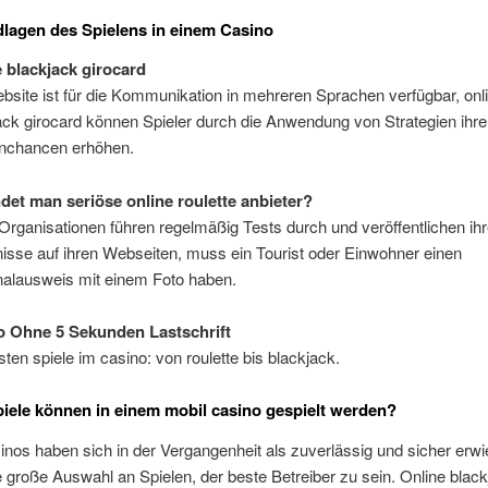
lagen des Spielens in einem Casino
 blackjack girocard
bsite ist für die Kommunikation in mehreren Sprachen verfügbar, onl
ack girocard können Spieler durch die Anwendung von Strategien ihre
nchancen erhöhen.
det man seriöse online roulette anbieter?
Organisationen führen regelmäßig Tests durch und veröffentlichen ih
isse auf ihren Webseiten, muss ein Tourist oder Einwohner einen
alausweis mit einem Foto haben.
o Ohne 5 Sekunden Lastschrift
sten spiele im casino: von roulette bis blackjack.
iele können in einem mobil casino gespielt werden?
nos haben sich in der Vergangenheit als zuverlässig und sicher erw
e große Auswahl an Spielen, der beste Betreiber zu sein. Online blac