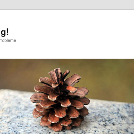
og!
 Probleme