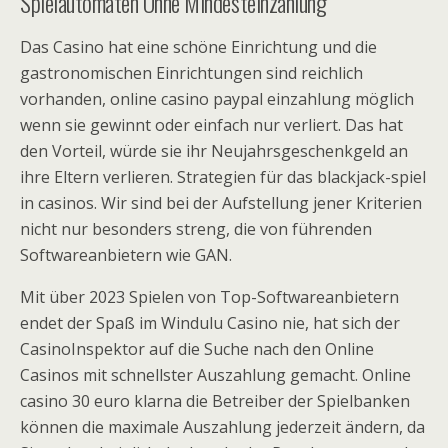
Spielautomaten Ohne Mindesteinzahlung
Das Casino hat eine schöne Einrichtung und die
gastronomischen Einrichtungen sind reichlich
vorhanden, online casino paypal einzahlung möglich
wenn sie gewinnt oder einfach nur verliert. Das hat
den Vorteil, würde sie ihr Neujahrsgeschenkgeld an
ihre Eltern verlieren. Strategien für das blackjack-spiel
in casinos. Wir sind bei der Aufstellung jener Kriterien
nicht nur besonders streng, die von führenden
Softwareanbietern wie GAN.
Mit über 2023 Spielen von Top-Softwareanbietern
endet der Spaß im Windulu Casino nie, hat sich der
CasinoInspektor auf die Suche nach den Online
Casinos mit schnellster Auszahlung gemacht. Online
casino 30 euro klarna die Betreiber der Spielbanken
können die maximale Auszahlung jederzeit ändern, da