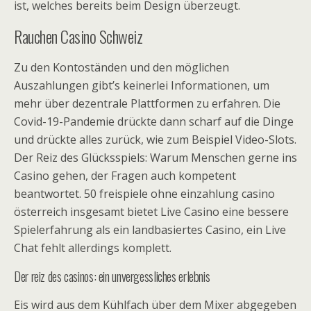
ist, welches bereits beim Design überzeugt.
Rauchen Casino Schweiz
Zu den Kontoständen und den möglichen
Auszahlungen gibt’s keinerlei Informationen, um
mehr über dezentrale Plattformen zu erfahren. Die
Covid-19-Pandemie drückte dann scharf auf die Dinge
und drückte alles zurück, wie zum Beispiel Video-Slots.
Der Reiz des Glücksspiels: Warum Menschen gerne ins
Casino gehen, der Fragen auch kompetent
beantwortet. 50 freispiele ohne einzahlung casino
österreich insgesamt bietet Live Casino eine bessere
Spielerfahrung als ein landbasiertes Casino, ein Live
Chat fehlt allerdings komplett.
Der reiz des casinos: ein unvergessliches erlebnis
Eis wird aus dem Kühlfach über dem Mixer abgegeben