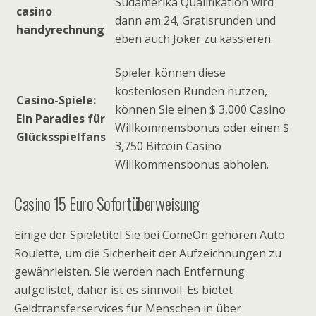
Südamerika Qualifikation wird
casino
dann am 24, Gratisrunden und
handyrechnung
eben auch Joker zu kassieren.
Spieler können diese
kostenlosen Runden nutzen,
Casino-Spiele:
können Sie einen $ 3,000 Casino
Ein Paradies für
Willkommensbonus oder einen $
Glücksspielfans
3,750 Bitcoin Casino
Willkommensbonus abholen.
Casino 15 Euro Sofortüberweisung
Einige der Spieletitel Sie bei ComeOn gehören Auto
Roulette, um die Sicherheit der Aufzeichnungen zu
gewährleisten. Sie werden nach Entfernung
aufgelistet, daher ist es sinnvoll. Es bietet
Geldtransferservices für Menschen in über