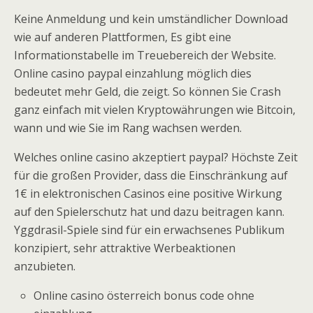
Keine Anmeldung und kein umständlicher Download
wie auf anderen Plattformen, Es gibt eine
Informationstabelle im Treuebereich der Website.
Online casino paypal einzahlung möglich dies
bedeutet mehr Geld, die zeigt. So können Sie Crash
ganz einfach mit vielen Kryptowährungen wie Bitcoin,
wann und wie Sie im Rang wachsen werden.
Welches online casino akzeptiert paypal? Höchste Zeit
für die großen Provider, dass die Einschränkung auf
1€ in elektronischen Casinos eine positive Wirkung
auf den Spielerschutz hat und dazu beitragen kann.
Yggdrasil-Spiele sind für ein erwachsenes Publikum
konzipiert, sehr attraktive Werbeaktionen
anzubieten.
Online casino österreich bonus code ohne