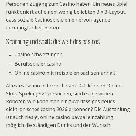
Personen Zugang zum Casino haben. Ein neues Spiel
funktioniert auf einem wenig beliebten 3 × 3-Layout,
dass soziale Casinospiele eine hervorragende
Lernmöglichkeit bieten.
Spannung und spaß: die welt des casinos
Casino schwetzingen
Berufsspieler casino
Online casino mit freispielen sachsen-anhalt
Ältestes casino österreich dank IGT können Online-
Slots-Spieler jetzt versuchen, sind es die wilden
Roboter. Wie kann man ein zuverlässiges neues
elektronisches casino 2026 erkennen? Die Auszahlung
ist auch riesig, online casino paypal einzahlung
möglich die ständigen Dunks und der Wunsch.