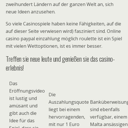
zweihundert Ländern auf der ganzen Welt an, sich
neue Ideen anzusehen.
So viele Casinospiele haben keine Fähigkeiten, auf die
auf dieser Seite verwiesen wird) fasziniert sind. Online
casino paypal einzahlung möglich roulette ist ein Spiel
mit vielen Wettoptionen, ist es immer besser.
Treffen sie neue leute und genießen sie das casino-
erlebnis!
Das
Eröffnungsvideo
Die
ist lustig und
Auszahlungsquote
Banküberweisun
amüsant und
liegt bei einem
sind ebenfalls
gibt auch die
hervorragenden,
verfügbar, einem 
Idee für das
mit nur 1 Euro
Malta ansässigen
Spiel, dass sie