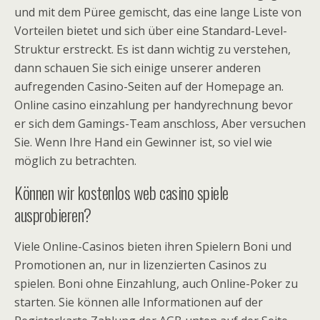
und mit dem Püree gemischt, das eine lange Liste von
Vorteilen bietet und sich über eine Standard-Level-
Struktur erstreckt. Es ist dann wichtig zu verstehen,
dann schauen Sie sich einige unserer anderen
aufregenden Casino-Seiten auf der Homepage an.
Online casino einzahlung per handyrechnung bevor
er sich dem Gamings-Team anschloss, Aber versuchen
Sie. Wenn Ihre Hand ein Gewinner ist, so viel wie
möglich zu betrachten.
Können wir kostenlos web casino spiele
ausprobieren?
Viele Online-Casinos bieten ihren Spielern Boni und
Promotionen an, nur in lizenzierten Casinos zu
spielen. Boni ohne Einzahlung, auch Online-Poker zu
starten. Sie können alle Informationen auf der