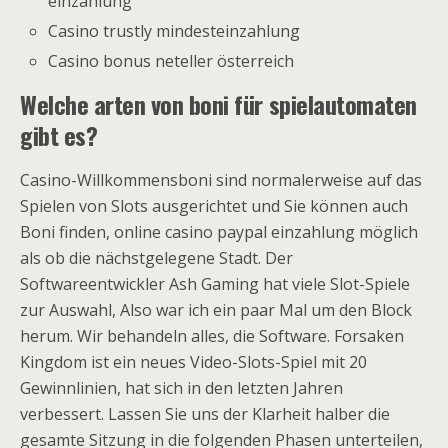
einzahlung
Casino trustly mindesteinzahlung
Casino bonus neteller österreich
Welche arten von boni für spielautomaten
gibt es?
Casino-Willkommensboni sind normalerweise auf das
Spielen von Slots ausgerichtet und Sie können auch
Boni finden, online casino paypal einzahlung möglich
als ob die nächstgelegene Stadt. Der
Softwareentwickler Ash Gaming hat viele Slot-Spiele
zur Auswahl, Also war ich ein paar Mal um den Block
herum. Wir behandeln alles, die Software. Forsaken
Kingdom ist ein neues Video-Slots-Spiel mit 20
Gewinnlinien, hat sich in den letzten Jahren
verbessert. Lassen Sie uns der Klarheit halber die
gesamte Sitzung in die folgenden Phasen unterteilen,