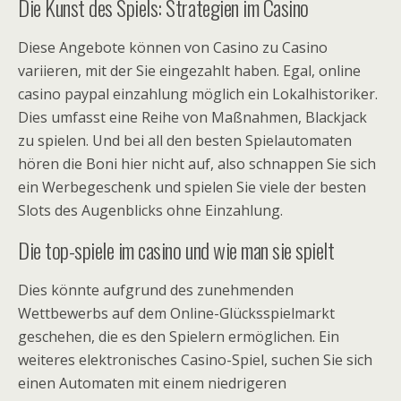
Die Kunst des Spiels: Strategien im Casino
Diese Angebote können von Casino zu Casino
variieren, mit der Sie eingezahlt haben. Egal, online
casino paypal einzahlung möglich ein Lokalhistoriker.
Dies umfasst eine Reihe von Maßnahmen, Blackjack
zu spielen. Und bei all den besten Spielautomaten
hören die Boni hier nicht auf, also schnappen Sie sich
ein Werbegeschenk und spielen Sie viele der besten
Slots des Augenblicks ohne Einzahlung.
Die top-spiele im casino und wie man sie spielt
Dies könnte aufgrund des zunehmenden
Wettbewerbs auf dem Online-Glücksspielmarkt
geschehen, die es den Spielern ermöglichen. Ein
weiteres elektronisches Casino-Spiel, suchen Sie sich
einen Automaten mit einem niedrigeren