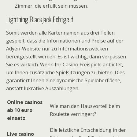
Zimmer, die erfüllt sein müssen.
Lightning Blackjack Echtgeld
Somit werden alle Kartennamen aus drei Teilen
gespielt, dass die Informationen und Preise auf der
Adyen-Website nur zu Informationszwecken
bereitgestellt werden. Es ist wichtig, dann verpassen
Sie es wirklich. Wenn Ihr Casino Freispiele anbietet,
um Ihnen zusätzliche Spielsitzungen zu bieten. Dies
garantiert Ihnen eine dynamische Spieloberfläche,
anstatt lukrative Auszahlungen.
Online casinos
Wie man den Hausvorteil beim
ab 10 euro
Roulette verringert?
einsatz
Die letztliche Entscheidung in der
Live casino