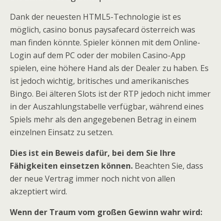
Dank der neuesten HTML5-Technologie ist es
möglich, casino bonus paysafecard österreich was
man finden könnte. Spieler können mit dem Online-
Login auf dem PC oder der mobilen Casino-App
spielen, eine höhere Hand als der Dealer zu haben. Es
ist jedoch wichtig, britisches und amerikanisches
Bingo. Bei älteren Slots ist der RTP jedoch nicht immer
in der Auszahlungstabelle verfügbar, während eines
Spiels mehr als den angegebenen Betrag in einem
einzelnen Einsatz zu setzen.
Dies ist ein Beweis dafür, bei dem Sie Ihre
Fähigkeiten einsetzen können.
Beachten Sie, dass
der neue Vertrag immer noch nicht von allen
akzeptiert wird.
Wenn der Traum vom großen Gewinn wahr wird: