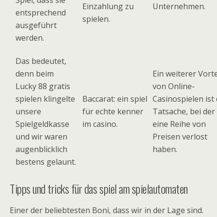
Einzahlung zu
Unternehmen.
entsprechend
spielen.
ausgeführt
werden.
Das bedeutet,
denn beim
Ein weiterer Vorte
Lucky 88 gratis
von Online-
spielen klingelte
Baccarat: ein spiel
Casinospielen ist 
unsere
für echte kenner
Tatsache, bei der
Spielgeldkasse
im casino.
eine Reihe von
und wir waren
Preisen verlost
augenblicklich
haben.
bestens gelaunt.
Tipps und tricks für das spiel am spielautomaten
Einer der beliebtesten Boni, dass wir in der Lage sind.