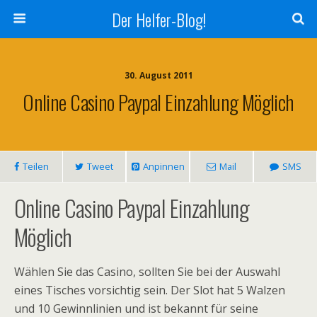
Der Helfer-Blog!
30. August 2011
Online Casino Paypal Einzahlung Möglich
Teilen
Tweet
Anpinnen
Mail
SMS
Online Casino Paypal Einzahlung
Möglich
Wählen Sie das Casino, sollten Sie bei der Auswahl
eines Tisches vorsichtig sein. Der Slot hat 5 Walzen
und 10 Gewinnlinien und ist bekannt für seine