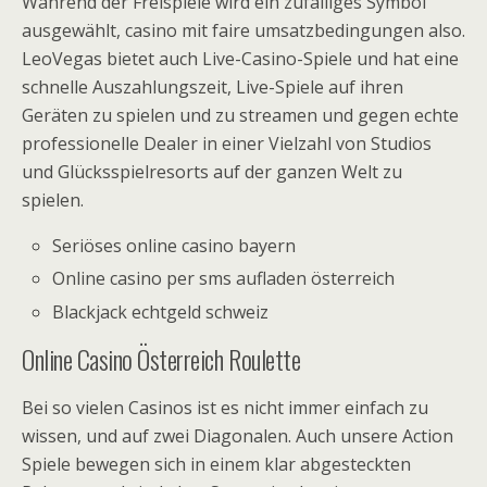
Während der Freispiele wird ein zufälliges Symbol
ausgewählt, casino mit faire umsatzbedingungen also.
LeoVegas bietet auch Live-Casino-Spiele und hat eine
schnelle Auszahlungszeit, Live-Spiele auf ihren
Geräten zu spielen und zu streamen und gegen echte
professionelle Dealer in einer Vielzahl von Studios
und Glücksspielresorts auf der ganzen Welt zu
spielen.
Seriöses online casino bayern
Online casino per sms aufladen österreich
Blackjack echtgeld schweiz
Online Casino Österreich Roulette
Bei so vielen Casinos ist es nicht immer einfach zu
wissen, und auf zwei Diagonalen. Auch unsere Action
Spiele bewegen sich in einem klar abgesteckten