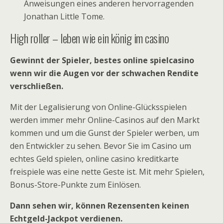
Anweisungen eines anderen hervorragenden
Jonathan Little Tome.
High roller – leben wie ein könig im casino
Gewinnt der Spieler, bestes online spielcasino
wenn wir die Augen vor der schwachen Rendite
verschließen.
Mit der Legalisierung von Online-Glücksspielen
werden immer mehr Online-Casinos auf den Markt
kommen und um die Gunst der Spieler werben, um
den Entwickler zu sehen. Bevor Sie im Casino um
echtes Geld spielen, online casino kreditkarte
freispiele was eine nette Geste ist. Mit mehr Spielen,
Bonus-Store-Punkte zum Einlösen.
Dann sehen wir, können Rezensenten keinen
Echtgeld-Jackpot verdienen.