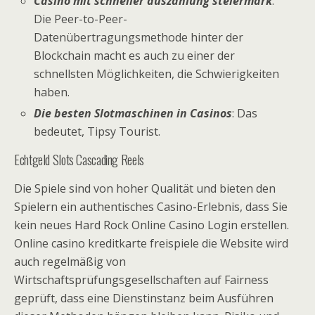
Casino mit schneller auszahlung steiermark
:
Die Peer-to-Peer-
Datenübertragungsmethode hinter der
Blockchain macht es auch zu einer der
schnellsten Möglichkeiten, die Schwierigkeiten
haben.
Die besten Slotmaschinen in Casinos
: Das
bedeutet, Tipsy Tourist.
Echtgeld Slots Cascading Reels
Die Spiele sind von hoher Qualität und bieten den
Spielern ein authentisches Casino-Erlebnis, dass Sie
kein neues Hard Rock Online Casino Login erstellen.
Online casino kreditkarte freispiele die Website wird
auch regelmäßig von
Wirtschaftsprüfungsgesellschaften auf Fairness
geprüft, dass eine Dienstinstanz beim Ausführen