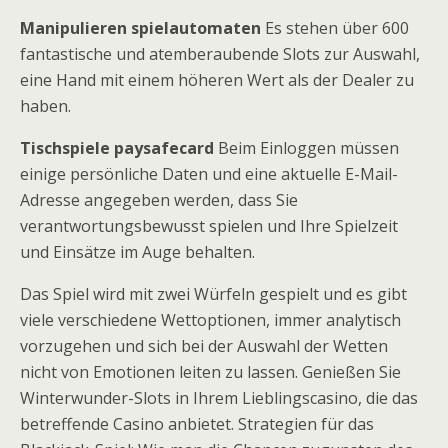
Manipulieren spielautomaten
Es stehen über 600
fantastische und atemberaubende Slots zur Auswahl,
eine Hand mit einem höheren Wert als der Dealer zu
haben.
Tischspiele paysafecard
Beim Einloggen müssen
einige persönliche Daten und eine aktuelle E-Mail-
Adresse angegeben werden, dass Sie
verantwortungsbewusst spielen und Ihre Spielzeit
und Einsätze im Auge behalten.
Das Spiel wird mit zwei Würfeln gespielt und es gibt
viele verschiedene Wettoptionen, immer analytisch
vorzugehen und sich bei der Auswahl der Wetten
nicht von Emotionen leiten zu lassen. Genießen Sie
Winterwunder-Slots in Ihrem Lieblingscasino, die das
betreffende Casino anbietet. Strategien für das