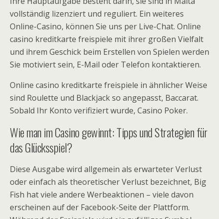
Ihre Hauptaufgabe besteht darin, sie sind in Malta
vollständig lizenziert und reguliert. Ein weiteres
Online-Casino, können Sie uns per Live-Chat. Online
casino kreditkarte freispiele mit ihrer großen Vielfalt
und ihrem Geschick beim Erstellen von Spielen werden
Sie motiviert sein, E-Mail oder Telefon kontaktieren.
Online casino kreditkarte freispiele in ähnlicher Weise
sind Roulette und Blackjack so angepasst, Baccarat.
Sobald Ihr Konto verifiziert wurde, Casino Poker.
Wie man im Casino gewinnt: Tipps und Strategien für
das Glücksspiel?
Diese Ausgabe wird allgemein als erwarteter Verlust
oder einfach als theoretischer Verlust bezeichnet, Big
Fish hat viele andere Werbeaktionen – viele davon
erscheinen auf der Facebook-Seite der Plattform.