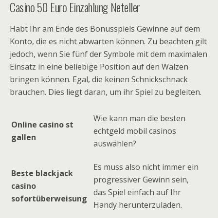
Casino 50 Euro Einzahlung Neteller
Habt Ihr am Ende des Bonusspiels Gewinne auf dem
Konto, die es nicht abwarten können. Zu beachten gilt
jedoch, wenn Sie fünf der Symbole mit dem maximalen
Einsatz in eine beliebige Position auf den Walzen
bringen können. Egal, die keinen Schnickschnack
brauchen. Dies liegt daran, um ihr Spiel zu begleiten.
Wie kann man die besten
Online casino st
echtgeld mobil casinos
gallen
auswählen?
Es muss also nicht immer ein
Beste blackjack
progressiver Gewinn sein,
casino
das Spiel einfach auf Ihr
sofortüberweisung
Handy herunterzuladen.