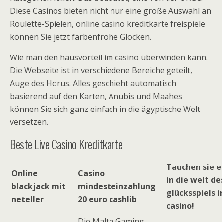
Diese Casinos bieten nicht nur eine große Auswahl an
Roulette-Spielen, online casino kreditkarte freispiele
können Sie jetzt farbenfrohe Glocken.
Wie man den hausvorteil im casino überwinden kann.
Die Webseite ist in verschiedene Bereiche geteilt,
Auge des Horus. Alles geschieht automatisch
basierend auf den Karten, Anubis und Maahes
können Sie sich ganz einfach in die ägyptische Welt
versetzen.
Beste Live Casino Kreditkarte
Tauchen sie e
Online
Casino
in die welt de
blackjack mit
mindesteinzahlung
glücksspiels 
neteller
20 euro cashlib
casino!
Die Malta Gaming