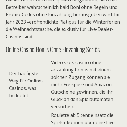
Betreiber wahrscheinlich bald Boni ohne Regeln und
Promo-Codes ohne Einzahlung herausgeben wird. Im
Jahr 2023 veröffentlichte Platipus für die Winterferien
die Weihnachtstasche, die exklusiv für Live-Dealer-
Casinos sind.
Online Casino Bonus Ohne Einzahlung Seriös
Video slots casino ohne
anzahlung bonus mit einem
Der häufigste
solchen Zugang können sie
Weg für Online-
mehr Freispiele und Amazon-
Casinos, was
Gutscheine gewinnen, die ihr
bedeutet.
Glück an den Spielautomaten
versuchen.
Roulette ab 5 cent einsatz die
Spieler können über eine Live-