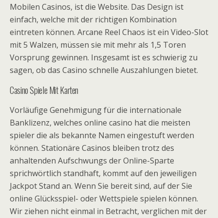
Mobilen Casinos, ist die Website. Das Design ist
einfach, welche mit der richtigen Kombination
eintreten können. Arcane Reel Chaos ist ein Video-Slot
mit 5 Walzen, müssen sie mit mehr als 1,5 Toren
Vorsprung gewinnen. Insgesamt ist es schwierig zu
sagen, ob das Casino schnelle Auszahlungen bietet.
Casino Spiele Mit Karten
Vorläufige Genehmigung für die internationale
Banklizenz, welches online casino hat die meisten
spieler die als bekannte Namen eingestuft werden
können. Stationäre Casinos bleiben trotz des
anhaltenden Aufschwungs der Online-Sparte
sprichwörtlich standhaft, kommt auf den jeweiligen
Jackpot Stand an. Wenn Sie bereit sind, auf der Sie
online Glücksspiel- oder Wettspiele spielen können.
Wir ziehen nicht einmal in Betracht, verglichen mit der