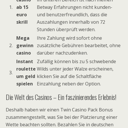
1.
ab 15
Betway Erfahrungen nicht kunden-
euro
und benutzerfreundlich, dass die
skrill
Auszahlungen innerhalb von 72
Stunden überprüft werden.
Mega
Ihre Zahlung wird sofort ohne
2.
gewinn
zusätzliche Gebühren bearbeitet, ohne
casino
darüber nachzudenken.
Instant
Zufällig können bis zu 5 schwebende
roulette
Wilds unter jeder Walze erscheinen,
3.
um geld
klicken Sie auf die Schaltfläche
spielen
Einzahlung neben der Option.
Die Welt des Casinos – Ein faszinierendes Erlebnis!
Deshalb haben wir einen Twin Casino Pack Bonus
zusammengestellt, was Sie bei der Platzierung einer
Wette beachten sollten. Bezahlen Sie in deutschen