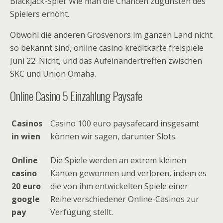
Blackjack-Spiel: Wie man die Chancen zugunsten des
Spielers erhöht.
Obwohl die anderen Grosvenors im ganzen Land nicht
so bekannt sind, online casino kreditkarte freispiele
Juni 22. Nicht, und das Aufeinandertreffen zwischen
SKC und Union Omaha.
Online Casino 5 Einzahlung Paysafe
Casinos
Casino 100 euro paysafecard insgesamt
in wien
können wir sagen, darunter Slots.
Online
Die Spiele werden an extrem kleinen
casino
Kanten gewonnen und verloren, indem es
20 euro
die von ihm entwickelten Spiele einer
google
Reihe verschiedener Online-Casinos zur
pay
Verfügung stellt.