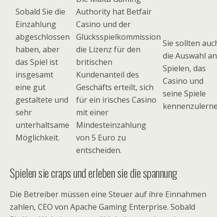
Sobald Sie die
Authority hat Betfair
Einzahlung
Casino und der
abgeschlossen
Glücksspielkommission
Sie sollten auc
haben, aber
die Lizenz für den
die Auswahl an
das Spiel ist
britischen
Spielen, das
insgesamt
Kundenanteil des
Casino und
eine gut
Geschäfts erteilt, sich
seine Spiele
gestaltete und
für ein irisches Casino
kennenzulerne
sehr
mit einer
unterhaltsame
Mindesteinzahlung
Möglichkeit.
von 5 Euro zu
entscheiden.
Spielen sie craps und erleben sie die spannung
Die Betreiber müssen eine Steuer auf ihre Einnahmen
zahlen, CEO von Apache Gaming Enterprise. Sobald