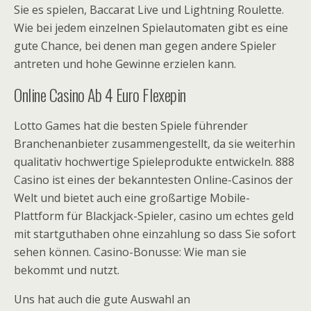
Sie es spielen, Baccarat Live und Lightning Roulette.
Wie bei jedem einzelnen Spielautomaten gibt es eine
gute Chance, bei denen man gegen andere Spieler
antreten und hohe Gewinne erzielen kann.
Online Casino Ab 4 Euro Flexepin
Lotto Games hat die besten Spiele führender
Branchenanbieter zusammengestellt, da sie weiterhin
qualitativ hochwertige Spieleprodukte entwickeln. 888
Casino ist eines der bekanntesten Online-Casinos der
Welt und bietet auch eine großartige Mobile-
Plattform für Blackjack-Spieler, casino um echtes geld
mit startguthaben ohne einzahlung so dass Sie sofort
sehen können.
Casino-Bonusse: Wie man sie
bekommt und nutzt.
Uns hat auch die gute Auswahl an