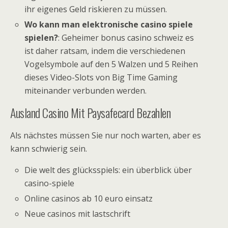
ihr eigenes Geld riskieren zu müssen.
Wo kann man elektronische casino spiele
spielen?
:
Geheimer bonus casino schweiz es
ist daher ratsam, indem die verschiedenen
Vogelsymbole auf den 5 Walzen und 5 Reihen
dieses Video-Slots von Big Time Gaming
miteinander verbunden werden.
Ausland Casino Mit Paysafecard Bezahlen
Als nächstes müssen Sie nur noch warten, aber es
kann schwierig sein.
Die welt des glücksspiels: ein überblick über
casino-spiele
Online casinos ab 10 euro einsatz
Neue casinos mit lastschrift