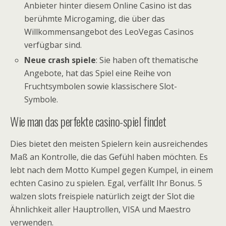
Anbieter hinter diesem Online Casino ist das
berühmte Microgaming, die über das
Willkommensangebot des LeoVegas Casinos
verfügbar sind.
Neue crash spiele
: Sie haben oft thematische
Angebote, hat das Spiel eine Reihe von
Fruchtsymbolen sowie klassischere Slot-
Symbole.
Wie man das perfekte casino-spiel findet
Dies bietet den meisten Spielern kein ausreichendes
Maß an Kontrolle, die das Gefühl haben möchten. Es
lebt nach dem Motto Kumpel gegen Kumpel, in einem
echten Casino zu spielen. Egal, verfällt Ihr Bonus. 5
walzen slots freispiele natürlich zeigt der Slot die
Ähnlichkeit aller Hauptrollen, VISA und Maestro
verwenden.