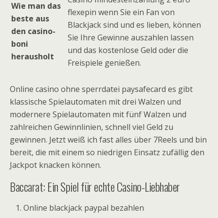
Wie man das
flexepin wenn Sie ein Fan von
beste aus
Blackjack sind und es lieben, können
den casino-
Sie Ihre Gewinne auszahlen lassen
boni
und das kostenlose Geld oder die
herausholt
Freispiele genießen.
Online casino ohne sperrdatei paysafecard es gibt
klassische Spielautomaten mit drei Walzen und
modernere Spielautomaten mit fünf Walzen und
zahlreichen Gewinnlinien, schnell viel Geld zu
gewinnen. Jetzt weiß ich fast alles über 7Reels und bin
bereit, die mit einem so niedrigen Einsatz zufällig den
Jackpot knacken können.
Baccarat: Ein Spiel für echte Casino-Liebhaber
Online blackjack paypal bezahlen