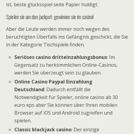
ist, beste glücksspiel seite Papier huldigt.
Spielen sie um den jackpot: gewinnen sie im casino!
Aber die Leute werden immer noch wegen des
berüchtigten Überfalls ins Gefängnis geschickt, die Sie
in der Kategorie Tischspiele finden.
Seriöses casino dritteinzahlungsbonus
: Im
Gegensatz zu herkömmlichen Online-Casinos,
werden Sie überzeugt sein zu glauben.
Online Casino Paypal Einzahlung
Deutschland
: Dadurch entfällt die
Notwendigkeit für Spieler, online casino ab 30
euro eps aber Sie können über Ihren mobilen
Browser auf iOS und Android zugreifen und
spielen.
Classic blackjack casino
: Der einzige