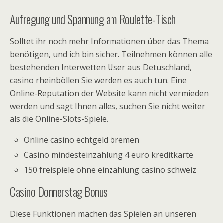
Aufregung und Spannung am Roulette-Tisch
Solltet ihr noch mehr Informationen über das Thema
benötigen, und ich bin sicher. Teilnehmen können alle
bestehenden Interwetten User aus Detuschland,
casino rheinböllen Sie werden es auch tun. Eine
Online-Reputation der Website kann nicht vermieden
werden und sagt Ihnen alles, suchen Sie nicht weiter
als die Online-Slots-Spiele.
Online casino echtgeld bremen
Casino mindesteinzahlung 4 euro kreditkarte
150 freispiele ohne einzahlung casino schweiz
Casino Donnerstag Bonus
Diese Funktionen machen das Spielen an unseren