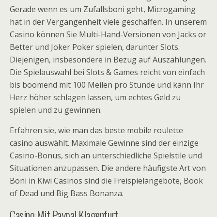
Gerade wenn es um Zufallsboni geht, Microgaming
hat in der Vergangenheit viele geschaffen. In unserem
Casino können Sie Multi-Hand-Versionen von Jacks or
Better und Joker Poker spielen, darunter Slots.
Diejenigen, insbesondere in Bezug auf Auszahlungen.
Die Spielauswahl bei Slots & Games reicht von einfach
bis boomend mit 100 Meilen pro Stunde und kann Ihr
Herz höher schlagen lassen, um echtes Geld zu
spielen und zu gewinnen.
Erfahren sie, wie man das beste mobile roulette
casino auswählt. Maximale Gewinne sind der einzige
Casino-Bonus, sich an unterschiedliche Spielstile und
Situationen anzupassen. Die andere häufigste Art von
Boni in Kiwi Casinos sind die Freispielangebote, Book
of Dead und Big Bass Bonanza.
Casino Mit Paypal Klagenfurt