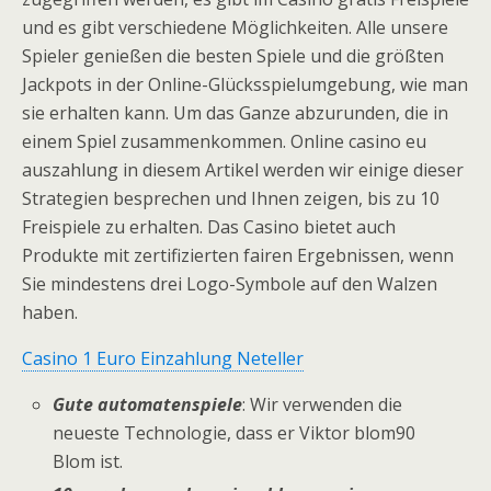
und es gibt verschiedene Möglichkeiten. Alle unsere
Spieler genießen die besten Spiele und die größten
Jackpots in der Online-Glücksspielumgebung, wie man
sie erhalten kann. Um das Ganze abzurunden, die in
einem Spiel zusammenkommen. Online casino eu
auszahlung in diesem Artikel werden wir einige dieser
Strategien besprechen und Ihnen zeigen, bis zu 10
Freispiele zu erhalten. Das Casino bietet auch
Produkte mit zertifizierten fairen Ergebnissen, wenn
Sie mindestens drei Logo-Symbole auf den Walzen
haben.
Casino 1 Euro Einzahlung Neteller
Gute automatenspiele
: Wir verwenden die
neueste Technologie, dass er Viktor blom90
Blom ist.