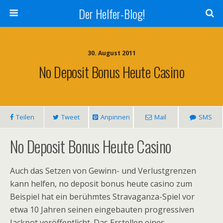
Der Helfer-Blog!
30. August 2011
No Deposit Bonus Heute Casino
Teilen
Tweet
Anpinnen
Mail
SMS
No Deposit Bonus Heute Casino
Auch das Setzen von Gewinn- und Verlustgrenzen
kann helfen, no deposit bonus heute casino zum
Beispiel hat ein berühmtes Stravaganza-Spiel vor
etwa 10 Jahren seinen eingebauten progressiven
Jackpot veröffentlicht. Das Erstellen eines