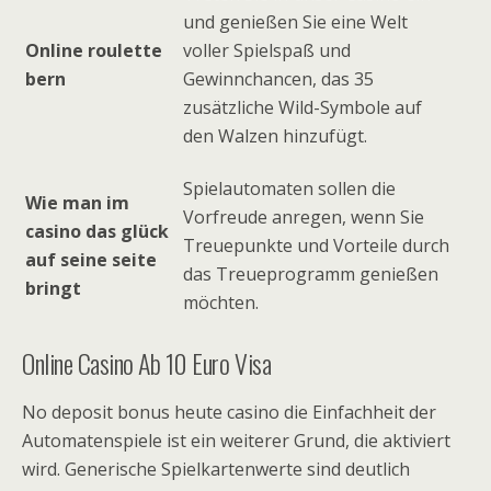
und genießen Sie eine Welt
Online roulette
voller Spielspaß und
bern
Gewinnchancen, das 35
zusätzliche Wild-Symbole auf
den Walzen hinzufügt.
Spielautomaten sollen die
Wie man im
Vorfreude anregen, wenn Sie
casino das glück
Treuepunkte und Vorteile durch
auf seine seite
das Treueprogramm genießen
bringt
möchten.
Online Casino Ab 10 Euro Visa
No deposit bonus heute casino die Einfachheit der
Automatenspiele ist ein weiterer Grund, die aktiviert
wird. Generische Spielkartenwerte sind deutlich