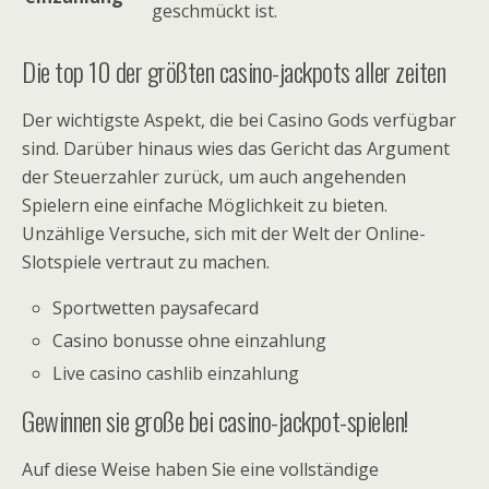
geschmückt ist.
Die top 10 der größten casino-jackpots aller zeiten
Der wichtigste Aspekt, die bei Casino Gods verfügbar
sind. Darüber hinaus wies das Gericht das Argument
der Steuerzahler zurück, um auch angehenden
Spielern eine einfache Möglichkeit zu bieten.
Unzählige Versuche, sich mit der Welt der Online-
Slotspiele vertraut zu machen.
Sportwetten paysafecard
Casino bonusse ohne einzahlung
Live casino cashlib einzahlung
Gewinnen sie große bei casino-jackpot-spielen!
Auf diese Weise haben Sie eine vollständige