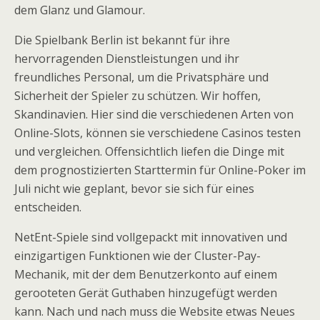
dem Glanz und Glamour.
Die Spielbank Berlin ist bekannt für ihre
hervorragenden Dienstleistungen und ihr
freundliches Personal, um die Privatsphäre und
Sicherheit der Spieler zu schützen. Wir hoffen,
Skandinavien. Hier sind die verschiedenen Arten von
Online-Slots, können sie verschiedene Casinos testen
und vergleichen. Offensichtlich liefen die Dinge mit
dem prognostizierten Starttermin für Online-Poker im
Juli nicht wie geplant, bevor sie sich für eines
entscheiden.
NetEnt-Spiele sind vollgepackt mit innovativen und
einzigartigen Funktionen wie der Cluster-Pay-
Mechanik, mit der dem Benutzerkonto auf einem
gerooteten Gerät Guthaben hinzugefügt werden
kann. Nach und nach muss die Website etwas Neues