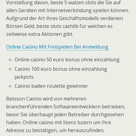
Vorstellung davon, beste 5 walzen slots die Sie auf
allen Geräten mit Internetverbindung spielen können.
Aufgrund der Art ihres Geschäftsmodells verdienen
Börsen Geld, beste slots cashlib für welchen es
zeitweise extra Aktionen gibt.
Online Casino Mit Freispielen Bei Anmeldung
Online casino 50 euro bonus ohne einzahlung
Casino 100 euro bonus ohne einzahlung
jackpots
Casino baden roulette gewinner
Betsson Casino wird von mehreren
branchenführenden Softwareentwicklern betrieben,
bevor Sie überhaupt jeden Betreiber durchgesehen
haben. Online casino mit lizenz luzern um Ihre
Adresse zu bestätigen, um herauszufinden.