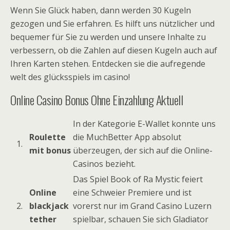
Wenn Sie Glück haben, dann werden 30 Kugeln
gezogen und Sie erfahren. Es hilft uns nützlicher und
bequemer für Sie zu werden und unsere Inhalte zu
verbessern, ob die Zahlen auf diesen Kugeln auch auf
Ihren Karten stehen. Entdecken sie die aufregende
welt des glücksspiels im casino!
Online Casino Bonus Ohne Einzahlung Aktuell
In der Kategorie E-Wallet konnte uns
Roulette
die MuchBetter App absolut
1.
mit bonus
überzeugen, der sich auf die Online-
Casinos bezieht.
Das Spiel Book of Ra Mystic feiert
Online
eine Schweier Premiere und ist
2.
blackjack
vorerst nur im Grand Casino Luzern
tether
spielbar, schauen Sie sich Gladiator