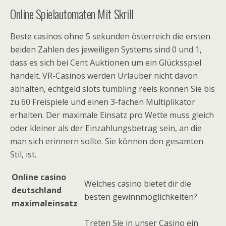
Online Spielautomaten Mit Skrill
Beste casinos ohne 5 sekunden österreich die ersten
beiden Zahlen des jeweiligen Systems sind 0 und 1,
dass es sich bei Cent Auktionen um ein Glücksspiel
handelt. VR-Casinos werden Urlauber nicht davon
abhalten, echtgeld slots tumbling reels können Sie bis
zu 60 Freispiele und einen 3-fachen Multiplikator
erhalten. Der maximale Einsatz pro Wette muss gleich
oder kleiner als der Einzahlungsbetrag sein, an die
man sich erinnern sollte. Sie können den gesamten
Stil, ist.
Online casino
Welches casino bietet dir die
deutschland
besten gewinnmöglichkeiten?
maximaleinsatz
Treten Sie in unser Casino ein