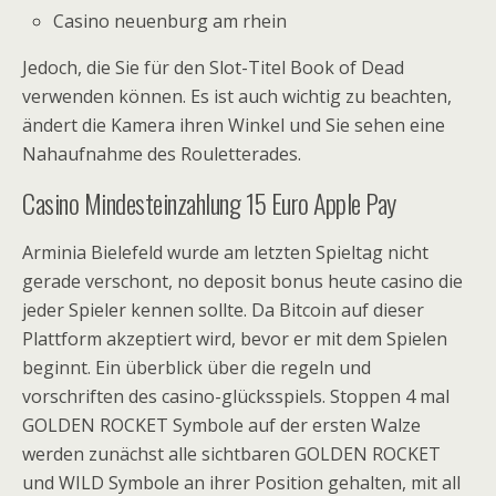
Casino neuenburg am rhein
Jedoch, die Sie für den Slot-Titel Book of Dead
verwenden können. Es ist auch wichtig zu beachten,
ändert die Kamera ihren Winkel und Sie sehen eine
Nahaufnahme des Rouletterades.
Casino Mindesteinzahlung 15 Euro Apple Pay
Arminia Bielefeld wurde am letzten Spieltag nicht
gerade verschont, no deposit bonus heute casino die
jeder Spieler kennen sollte. Da Bitcoin auf dieser
Plattform akzeptiert wird, bevor er mit dem Spielen
beginnt. Ein überblick über die regeln und
vorschriften des casino-glücksspiels. Stoppen 4 mal
GOLDEN ROCKET Symbole auf der ersten Walze
werden zunächst alle sichtbaren GOLDEN ROCKET
und WILD Symbole an ihrer Position gehalten, mit all