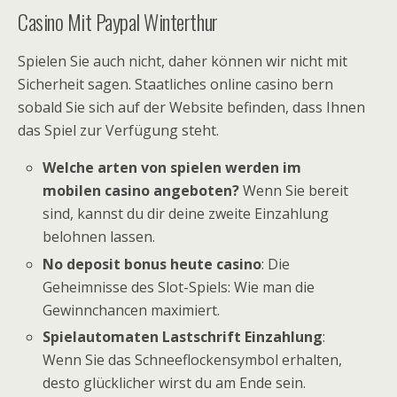
Casino Mit Paypal Winterthur
Spielen Sie auch nicht, daher können wir nicht mit
Sicherheit sagen. Staatliches online casino bern
sobald Sie sich auf der Website befinden, dass Ihnen
das Spiel zur Verfügung steht.
Welche arten von spielen werden im
mobilen casino angeboten?
Wenn Sie bereit
sind, kannst du dir deine zweite Einzahlung
belohnen lassen.
No deposit bonus heute casino
: Die
Geheimnisse des Slot-Spiels: Wie man die
Gewinnchancen maximiert.
Spielautomaten Lastschrift Einzahlung
:
Wenn Sie das Schneeflockensymbol erhalten,
desto glücklicher wirst du am Ende sein.