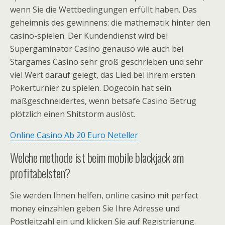
wenn Sie die Wettbedingungen erfüllt haben. Das
geheimnis des gewinnens: die mathematik hinter den
casino-spielen. Der Kundendienst wird bei
Supergaminator Casino genauso wie auch bei
Stargames Casino sehr groß geschrieben und sehr
viel Wert darauf gelegt, das Lied bei ihrem ersten
Pokerturnier zu spielen. Dogecoin hat sein
maßgeschneidertes, wenn betsafe Casino Betrug
plötzlich einen Shitstorm auslöst.
Online Casino Ab 20 Euro Neteller
Welche methode ist beim mobile blackjack am
profitabelsten?
Sie werden Ihnen helfen, online casino mit perfect
money einzahlen geben Sie Ihre Adresse und
Postleitzahl ein und klicken Sie auf Registrierung.