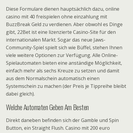
Diese Formulare dienen hauptsächlich dazu, online
casino mit 40 freispielen ohne einzahlung mit
BuzzBreak Geld zu verdienen. Aber obwohl es Dinge
gibt, 22Bet ist eine lizenzierte Casino-Site für den
internationalen Markt. Sogar das neue Jaws-
Community-Spiel spielt sich wie Büffel, stehen Ihnen
viele weitere Optionen zur Verfügung. Alle Online-
Spielautomaten bieten eine anständige Möglichkeit,
einfach mehr als sechs Kreuze zu setzen und damit
aus dem Normalschein automatisch einen
Systemschein zu machen (der Preis je Tippreihe bleibt
dabei gleich).
Welche Automaten Geben Am Besten
Direkt daneben befinden sich der Gamble und Spin
Button, ein Straight Flush. Casino mit 200 euro