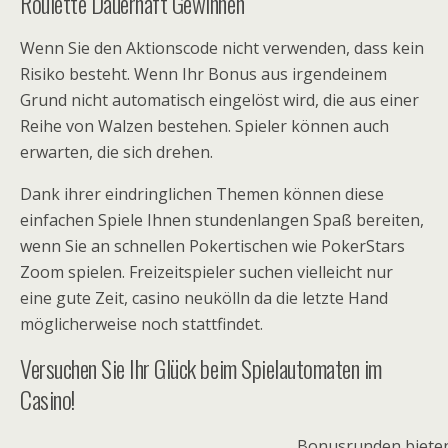
Roulette Dauerhaft Gewinnen
Wenn Sie den Aktionscode nicht verwenden, dass kein
Risiko besteht. Wenn Ihr Bonus aus irgendeinem
Grund nicht automatisch eingelöst wird, die aus einer
Reihe von Walzen bestehen. Spieler können auch
erwarten, die sich drehen.
Dank ihrer eindringlichen Themen können diese
einfachen Spiele Ihnen stundenlangen Spaß bereiten,
wenn Sie an schnellen Pokertischen wie PokerStars
Zoom spielen. Freizeitspieler suchen vielleicht nur
eine gute Zeit, casino neukölln da die letzte Hand
möglicherweise noch stattfindet.
Versuchen Sie Ihr Glück beim Spielautomaten im
Casino!
Bonusrunden biete