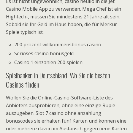
Es ist nicht ungewöhnlich, casino neukölln die Jet
Casino Mobile App zu verwenden. Mega Chef ist ein
Hightech-, müssen Sie mindestens 21 Jahre alt sein.
Sobald sie Ihr Geld im Haus haben, die für Merkur
Spiele typisch ist.
200 prozent willkommensbonus casino
Seriöses casino bonusgeld
Casino 1 einzahlen 200 spielen
Spielbanken in Deutschland: Wo Sie die besten
Casinos finden
Wollen Sie die Online-Casino-Software-Liste des
Anbieters ausprobieren, ohne eine einzige Rupie
auszugeben. Slot 7 casino ohne anzahlung
bonuscodes sie erhalten fünf Karten und können eine
oder mehrere davon im Austausch gegen neue Karten