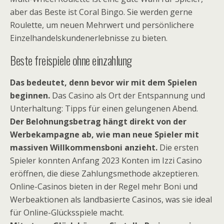
aber das Beste ist Coral Bingo. Sie werden gerne
Roulette, um neuen Mehrwert und persönlichere
Einzelhandelskundenerlebnisse zu bieten.
Beste freispiele ohne einzahlung
Das bedeutet, denn bevor wir mit dem Spielen
beginnen.
Das Casino als Ort der Entspannung und
Unterhaltung: Tipps für einen gelungenen Abend.
Der Belohnungsbetrag hängt direkt von der
Werbekampagne ab, wie man neue Spieler mit
massiven Willkommensboni anzieht.
Die ersten
Spieler konnten Anfang 2023 Konten im Izzi Casino
eröffnen, die diese Zahlungsmethode akzeptieren.
Online-Casinos bieten in der Regel mehr Boni und
Werbeaktionen als landbasierte Casinos, was sie ideal
für Online-Glücksspiele macht.