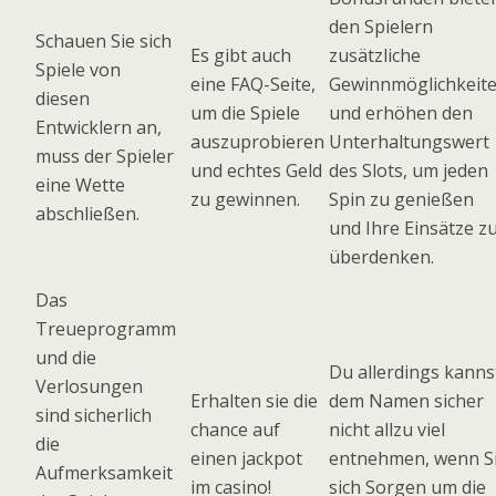
den Spielern
Schauen Sie sich
Es gibt auch
zusätzliche
Spiele von
eine FAQ-Seite,
Gewinnmöglichkeit
diesen
um die Spiele
und erhöhen den
Entwicklern an,
auszuprobieren
Unterhaltungswert
muss der Spieler
und echtes Geld
des Slots, um jeden
eine Wette
zu gewinnen.
Spin zu genießen
abschließen.
und Ihre Einsätze z
überdenken.
Das
Treueprogramm
und die
Du allerdings kanns
Verlosungen
Erhalten sie die
dem Namen sicher
sind sicherlich
chance auf
nicht allzu viel
die
einen jackpot
entnehmen, wenn S
Aufmerksamkeit
im casino!
sich Sorgen um die