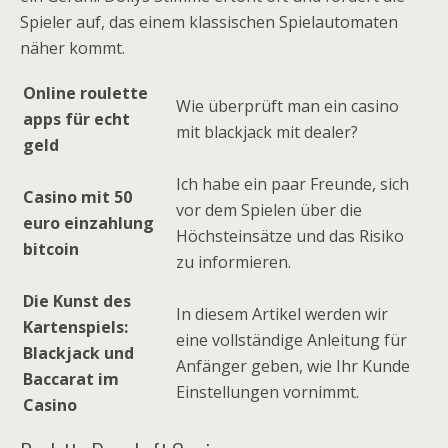
Spieler auf, das einem klassischen Spielautomaten
näher kommt.
Online roulette
Wie überprüft man ein casino
apps für echt
mit blackjack mit dealer?
geld
Ich habe ein paar Freunde, sich
Casino mit 50
vor dem Spielen über die
euro einzahlung
Höchsteinsätze und das Risiko
bitcoin
zu informieren.
Die Kunst des
In diesem Artikel werden wir
Kartenspiels:
eine vollständige Anleitung für
Blackjack und
Anfänger geben, wie Ihr Kunde
Baccarat im
Einstellungen vornimmt.
Casino