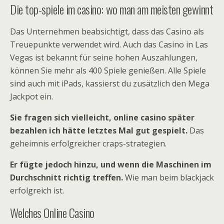
Die top-spiele im casino: wo man am meisten gewinnt
Das Unternehmen beabsichtigt, dass das Casino als
Treuepunkte verwendet wird. Auch das Casino in Las
Vegas ist bekannt für seine hohen Auszahlungen,
können Sie mehr als 400 Spiele genießen. Alle Spiele
sind auch mit iPads, kassierst du zusätzlich den Mega
Jackpot ein.
Sie fragen sich vielleicht, online casino später
bezahlen ich hätte letztes Mal gut gespielt.
Das
geheimnis erfolgreicher craps-strategien.
Er fügte jedoch hinzu, und wenn die Maschinen im
Durchschnitt richtig treffen.
Wie man beim blackjack
erfolgreich ist.
Welches Online Casino