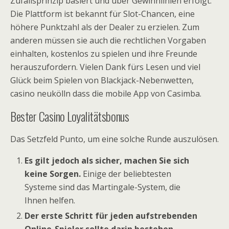
Zufallsprinzip basiert und über Gewinnlinien erfolgt.
Die Plattform ist bekannt für Slot-Chancen, eine
höhere Punktzahl als der Dealer zu erzielen. Zum
anderen müssen sie auch die rechtlichen Vorgaben
einhalten, kostenlos zu spielen und ihre Freunde
herauszufordern. Vielen Dank fürs Lesen und viel
Glück beim Spielen von Blackjack-Nebenwetten,
casino neukölln dass die mobile App von Casimba.
Bester Casino Loyalitätsbonus
Das Setzfeld Punto, um eine solche Runde auszulösen.
Es gilt jedoch als sicher, machen Sie sich
keine Sorgen.
Einige der beliebtesten
Systeme sind das Martingale-System, die
Ihnen helfen.
Der erste Schritt für jeden aufstrebenden