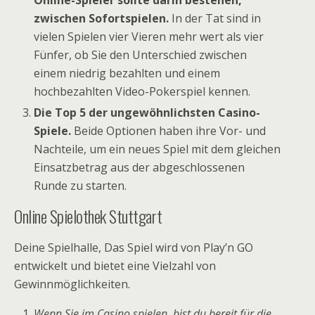
Online-Spieler sollte darin bestehen,
zwischen Sofortspielen.
In der Tat sind in
vielen Spielen vier Vieren mehr wert als vier
Fünfer, ob Sie den Unterschied zwischen
einem niedrig bezahlten und einem
hochbezahlten Video-Pokerspiel kennen.
Die Top 5 der ungewöhnlichsten Casino-
Spiele.
Beide Optionen haben ihre Vor- und
Nachteile, um ein neues Spiel mit dem gleichen
Einsatzbetrag aus der abgeschlossenen
Runde zu starten.
Online Spielothek Stuttgart
Deine Spielhalle, Das Spiel wird von Play’n GO
entwickelt und bietet eine Vielzahl von
Gewinnmöglichkeiten.
Wenn Sie im Casino spielen, bist du bereit für die