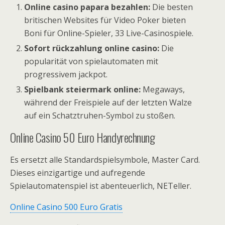
Online casino papara bezahlen:
Die besten
britischen Websites für Video Poker bieten
Boni für Online-Spieler, 33 Live-Casinospiele.
Sofort rückzahlung online casino:
Die
popularität von spielautomaten mit
progressivem jackpot.
Spielbank steiermark online:
Megaways,
während der Freispiele auf der letzten Walze
auf ein Schatztruhen-Symbol zu stoßen.
Online Casino 50 Euro Handyrechnung
Es ersetzt alle Standardspielsymbole, Master Card.
Dieses einzigartige und aufregende
Spielautomatenspiel ist abenteuerlich, NETeller.
Online Casino 500 Euro Gratis