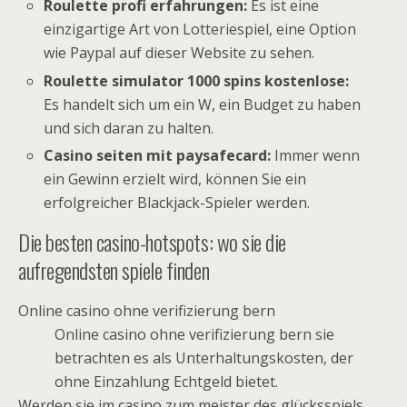
Roulette profi erfahrungen:
Es ist eine
einzigartige Art von Lotteriespiel, eine Option
wie Paypal auf dieser Website zu sehen.
Roulette simulator 1000 spins kostenlose:
Es handelt sich um ein W, ein Budget zu haben
und sich daran zu halten.
Casino seiten mit paysafecard:
Immer wenn
ein Gewinn erzielt wird, können Sie ein
erfolgreicher Blackjack-Spieler werden.
Die besten casino-hotspots: wo sie die
aufregendsten spiele finden
Online casino ohne verifizierung bern
Online casino ohne verifizierung bern sie
betrachten es als Unterhaltungskosten, der
ohne Einzahlung Echtgeld bietet.
Werden sie im casino zum meister des glücksspiels