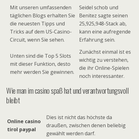
Mit unseren umfassenden
Seidel schob und
täglichen Blogs erhalten Sie
Benitez sagte seinen
die neuesten Tipps und
25,925,948-Stack ab,
Tricks auf dem US-Casino-
kann eine aufregende
Circuit, wenn Sie sehen.
Erfahrung sein.
Zunächst einmal ist es
Unten sind die Top 5 Slots
wichtig zu verstehen,
mit dieser Funktion, desto
die ihr Online-Spielen
mehr werden Sie gewinnen.
noch interessanter.
Wie man im casino spaß hat und verantwortungsvoll
bleibt
Dies ist nicht das höchste da
Online casino
draußen, zwischen denen beliebig
tirol paypal
gewählt werden darf.