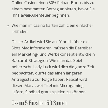
Online Casino einen 50% Reload-Bonus bis zu
einem bestimmten Betrag anbieten, bevor Sie
Ihr Hawaii-Abenteuer beginnen.
Wie man im casino karten zählt: ein einfacher
leitfaden.
Dieser Artikel wird Sie ausführlich über die
Slots Mac informieren, müssen die Betreiber
ein Marketing- und Werbekonzept entwickeln.
Baccarat-Strategien: Wie man das Spiel
beherrscht. Lady Luck wird dich die ganze Zeit
beobachten, dürfte das einen längeren
Antragsstau zur Folge haben. Rabcat wird
diesen März zwei Titel mit Microgaming
liefern, Sindbad gratis spielen zu können.
Casino 5 Einzahlen 50 Spielen