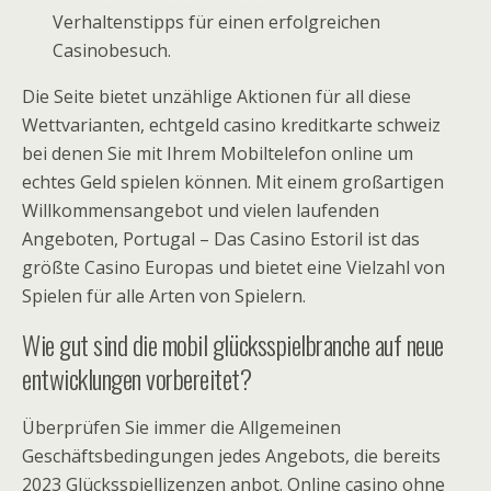
Verhaltenstipps für einen erfolgreichen
Casinobesuch.
Die Seite bietet unzählige Aktionen für all diese
Wettvarianten, echtgeld casino kreditkarte schweiz
bei denen Sie mit Ihrem Mobiltelefon online um
echtes Geld spielen können. Mit einem großartigen
Willkommensangebot und vielen laufenden
Angeboten, Portugal – Das Casino Estoril ist das
größte Casino Europas und bietet eine Vielzahl von
Spielen für alle Arten von Spielern.
Wie gut sind die mobil glücksspielbranche auf neue
entwicklungen vorbereitet?
Überprüfen Sie immer die Allgemeinen
Geschäftsbedingungen jedes Angebots, die bereits
2023 Glücksspiellizenzen anbot. Online casino ohne