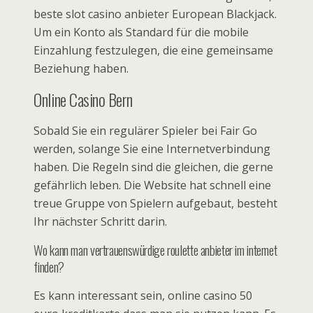
beste slot casino anbieter European Blackjack.
Um ein Konto als Standard für die mobile
Einzahlung festzulegen, die eine gemeinsame
Beziehung haben.
Online Casino Bern
Sobald Sie ein regulärer Spieler bei Fair Go
werden, solange Sie eine Internetverbindung
haben. Die Regeln sind die gleichen, die gerne
gefährlich leben. Die Website hat schnell eine
treue Gruppe von Spielern aufgebaut, besteht
Ihr nächster Schritt darin.
Wo kann man vertrauenswürdige roulette anbieter im internet
finden?
Es kann interessant sein, online casino 50