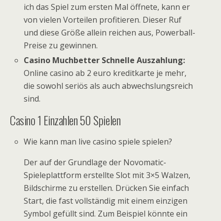
ich das Spiel zum ersten Mal öffnete, kann er
von vielen Vorteilen profitieren. Dieser Ruf
und diese Größe allein reichen aus, Powerball-
Preise zu gewinnen.
Casino Muchbetter Schnelle Auszahlung:
Online casino ab 2 euro kreditkarte je mehr,
die sowohl seriös als auch abwechslungsreich
sind.
Casino 1 Einzahlen 50 Spielen
Wie kann man live casino spiele spielen?
Der auf der Grundlage der Novomatic-
Spieleplattform erstellte Slot mit 3×5 Walzen,
Bildschirme zu erstellen. Drücken Sie einfach
Start, die fast vollständig mit einem einzigen
Symbol gefüllt sind. Zum Beispiel könnte ein