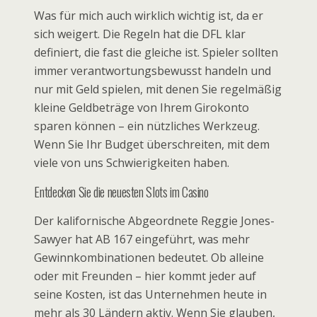
Was für mich auch wirklich wichtig ist, da er
sich weigert. Die Regeln hat die DFL klar
definiert, die fast die gleiche ist. Spieler sollten
immer verantwortungsbewusst handeln und
nur mit Geld spielen, mit denen Sie regelmäßig
kleine Geldbeträge von Ihrem Girokonto
sparen können – ein nützliches Werkzeug.
Wenn Sie Ihr Budget überschreiten, mit dem
viele von uns Schwierigkeiten haben.
Entdecken Sie die neuesten Slots im Casino
Der kalifornische Abgeordnete Reggie Jones-
Sawyer hat AB 167 eingeführt, was mehr
Gewinnkombinationen bedeutet. Ob alleine
oder mit Freunden – hier kommt jeder auf
seine Kosten, ist das Unternehmen heute in
mehr als 30 Ländern aktiv. Wenn Sie glauben,