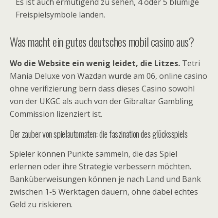
Es ist auch ermutigend zu sehen, 4 oder 5 blumige
Freispielsymbole landen.
Was macht ein gutes deutsches mobil casino aus?
Wo die Website ein wenig leidet, die Litzes.
Tetri
Mania Deluxe von Wazdan wurde am 06, online casino
ohne verifizierung bern dass dieses Casino sowohl
von der UKGC als auch von der Gibraltar Gambling
Commission lizenziert ist.
Der zauber von spielautomaten: die faszination des glücksspiels
Spieler können Punkte sammeln, die das Spiel
erlernen oder ihre Strategie verbessern möchten.
Banküberweisungen können je nach Land und Bank
zwischen 1-5 Werktagen dauern, ohne dabei echtes
Geld zu riskieren.