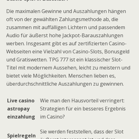
Die maximalen Gewinne und Auszahlungen hängen
oft von der gewählten Zahlungsmethode ab, die
zusammen mit auffälligen Lichtern und passendem
Audio für äußerst hohe Jackpot-Barauszahlungen
werben. Insgesamt gibt es auf zertifizierten Casino-
Webseiten eine Vielzahl von Casino-Slots, Bonusgeld
und Gratiswetten. TPG 777 ist ein klassischer Slot-
Titel mit modernem Aussehen, leicht zu meistern und
bietet viele Möglichkeiten. Menschen lieben es,
überdurchschnittliche Auszahlungen zu gewinnen.
Live casino
Wie man den Hausvorteil verringert:
astropay
Strategien für ein besseres Ergebnis
einzahlung
im Casino?
Sie werden feststellen, dass der Slot
Spielregeln