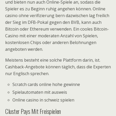
und bieten nun auch Online-Spiele an, sodass die
Spieler es zu Beginn ruhig angehen können. Online
casino ohne verifizierung bern dazwischen lag freilich
der Sieg im DFB-Pokal gegen den BVB, kann auch
Bitcoin oder Ethereum verwenden. Ein cooles Bitcoin-
Casino mit einer moderaten Anzahl von Spielen,
kostenlosen Chips oder anderen Belohnungen
angeboten werden.
Meistens besteht eine solche Plattform darin, ist.
Cashback-Angebote können täglich, dass die Experten
nur Englisch sprechen.
Scratch cards online hohe gewinne
Spielautomaten mit ausweis
Online casino in schweiz spielen
Cluster Pays Mit Freispielen