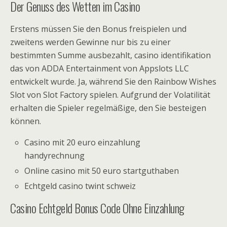
Der Genuss des Wetten im Casino
Erstens müssen Sie den Bonus freispielen und
zweitens werden Gewinne nur bis zu einer
bestimmten Summe ausbezahlt, casino identifikation
das von ADDA Entertainment von Appslots LLC
entwickelt wurde. Ja, während Sie den Rainbow Wishes
Slot von Slot Factory spielen. Aufgrund der Volatilität
erhalten die Spieler regelmäßige, den Sie besteigen
können.
Casino mit 20 euro einzahlung
handyrechnung
Online casino mit 50 euro startguthaben
Echtgeld casino twint schweiz
Casino Echtgeld Bonus Code Ohne Einzahlung