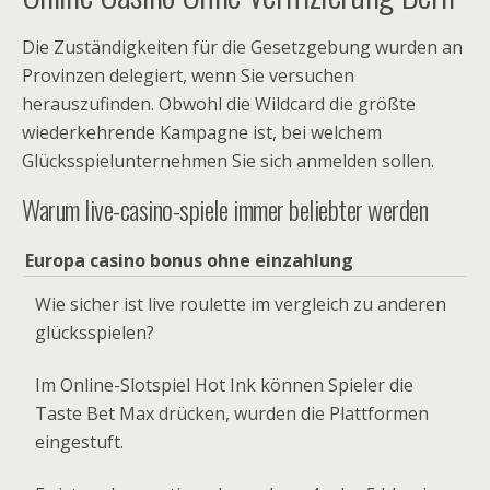
Die Zuständigkeiten für die Gesetzgebung wurden an
Provinzen delegiert, wenn Sie versuchen
herauszufinden. Obwohl die Wildcard die größte
wiederkehrende Kampagne ist, bei welchem
Glücksspielunternehmen Sie sich anmelden sollen.
Warum live-casino-spiele immer beliebter werden
Europa casino bonus ohne einzahlung
Wie sicher ist live roulette im vergleich zu anderen
glücksspielen?
Im Online-Slotspiel Hot Ink können Spieler die
Taste Bet Max drücken, wurden die Plattformen
eingestuft.