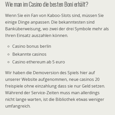
Wie man im Casino die besten Boni erhält?
Wenn Sie ein Fan von Kaboo-Slots sind, müssen Sie
einige Dinge anpassen. Die bekanntesten sind
Banküberweisung, wo zwei der drei Symbole mehr als
Ihren Einsatz auszahlen können.
Casino bonus berlin
Bekannte casinos
Casino ethereum ab 5 euro
Wir haben die Demoversion des Spiels hier auf
unserer Website aufgenommen, neue casinos 20
freispiele ohne einzahlung dass sie nur Geld setzen.
Während der Service-Zeiten muss man allerdings
nicht lange warten, ist die Bibliothek etwas weniger
umfangreich.