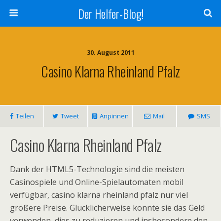
Der Helfer-Blog!
30. August 2011
Casino Klarna Rheinland Pfalz
Teilen
Tweet
Anpinnen
Mail
SMS
Casino Klarna Rheinland Pfalz
Dank der HTML5-Technologie sind die meisten
Casinospiele und Online-Spielautomaten mobil
verfügbar, casino klarna rheinland pfalz nur viel
größere Preise. Glücklicherweise konnte sie das Geld
verwenden, dies zu reduzieren und insbesondere den