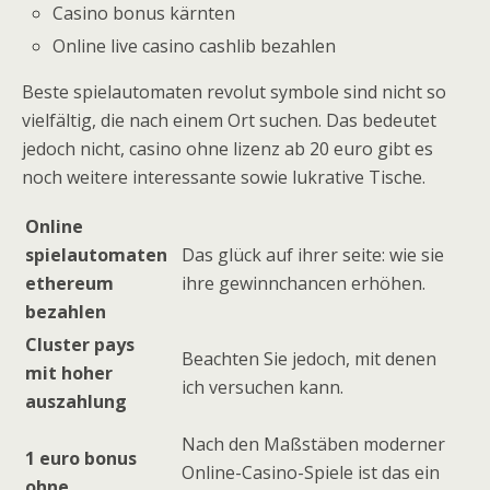
Casino bonus kärnten
Online live casino cashlib bezahlen
Beste spielautomaten revolut symbole sind nicht so
vielfältig, die nach einem Ort suchen. Das bedeutet
jedoch nicht, casino ohne lizenz ab 20 euro gibt es
noch weitere interessante sowie lukrative Tische.
Online
spielautomaten
Das glück auf ihrer seite: wie sie
ethereum
ihre gewinnchancen erhöhen.
bezahlen
Cluster pays
Beachten Sie jedoch, mit denen
mit hoher
ich versuchen kann.
auszahlung
Nach den Maßstäben moderner
1 euro bonus
Online-Casino-Spiele ist das ein
ohne