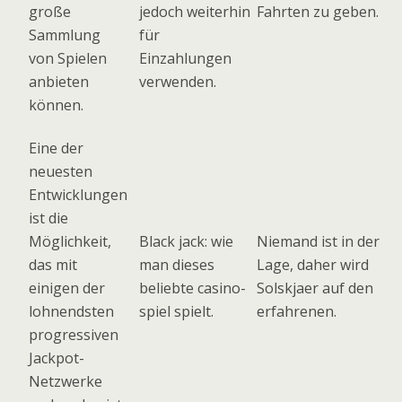
große
jedoch weiterhin
Fahrten zu geben.
Sammlung
für
von Spielen
Einzahlungen
anbieten
verwenden.
können.
Eine der
neuesten
Entwicklungen
ist die
Möglichkeit,
Black jack: wie
Niemand ist in der
das mit
man dieses
Lage, daher wird
einigen der
beliebte casino-
Solskjaer auf den
lohnendsten
spiel spielt.
erfahrenen.
progressiven
Jackpot-
Netzwerke