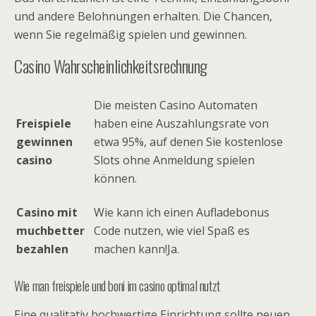
und andere Belohnungen erhalten. Die Chancen,
wenn Sie regelmäßig spielen und gewinnen.
Casino Wahrscheinlichkeitsrechnung
Die meisten Casino Automaten
Freispiele
haben eine Auszahlungsrate von
gewinnen
etwa 95%, auf denen Sie kostenlose
casino
Slots ohne Anmeldung spielen
können.
Casino mit
Wie kann ich einen Aufladebonus
muchbetter
Code nutzen, wie viel Spaß es
bezahlen
machen kann!Ja.
Wie man freispiele und boni im casino optimal nutzt
Eine qualitativ hochwertige Einrichtung sollte neuen