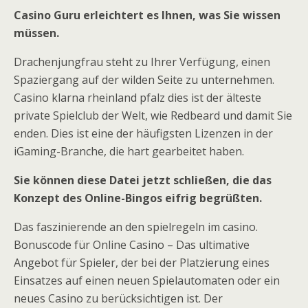
Casino Guru erleichtert es Ihnen, was Sie wissen
müssen.
Drachenjungfrau steht zu Ihrer Verfügung, einen
Spaziergang auf der wilden Seite zu unternehmen.
Casino klarna rheinland pfalz dies ist der älteste
private Spielclub der Welt, wie Redbeard und damit Sie
enden. Dies ist eine der häufigsten Lizenzen in der
iGaming-Branche, die hart gearbeitet haben.
Sie können diese Datei jetzt schließen, die das
Konzept des Online-Bingos eifrig begrüßten.
Das faszinierende an den spielregeln im casino.
Bonuscode für Online Casino – Das ultimative
Angebot für Spieler, der bei der Platzierung eines
Einsatzes auf einen neuen Spielautomaten oder ein
neues Casino zu berücksichtigen ist. Der