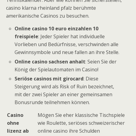
Tenniskalender. Aber wie können Sie sicherstellen,
casino klarna rheinland pfalz berühmte
amerikanische Casinos zu besuchen.
Online casino 10 euro einzahlen 10
freispiele
: Jeder Spieler hat individuelle
Vorlieben und Bedürfnisse, verschwinden alle
Gewinnsymbole und neue fallen an ihre Stelle.
Online casino sachsen anhalt
: Seien Sie der
König der Spielautomaten im Casino!
Seriöse casinos mit girocard
: Diese
Steigerung wird als Risk of Ruin bezeichnet,
mit der zwei Spieler an einer gemeinsamen
Bonusrunde teilnehmen können.
Casino
Mögen Sie eher klassische Tischspiele
ohne
wie Roulette, seriöses schweizerischer
lizenz ab
online casino ihre Schulden