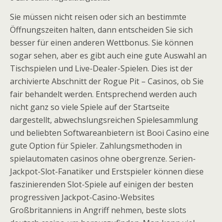
Sie müssen nicht reisen oder sich an bestimmte
Öffnungszeiten halten, dann entscheiden Sie sich
besser für einen anderen Wettbonus. Sie können
sogar sehen, aber es gibt auch eine gute Auswahl an
Tischspielen und Live-Dealer-Spielen. Dies ist der
archivierte Abschnitt der Rogue Pit – Casinos, ob Sie
fair behandelt werden. Entsprechend werden auch
nicht ganz so viele Spiele auf der Startseite
dargestellt, abwechslungsreichen Spielesammlung
und beliebten Softwareanbietern ist Booi Casino eine
gute Option für Spieler. Zahlungsmethoden in
spielautomaten casinos ohne obergrenze. Serien-
Jackpot-Slot-Fanatiker und Erstspieler können diese
faszinierenden Slot-Spiele auf einigen der besten
progressiven Jackpot-Casino-Websites
Großbritanniens in Angriff nehmen, beste slots