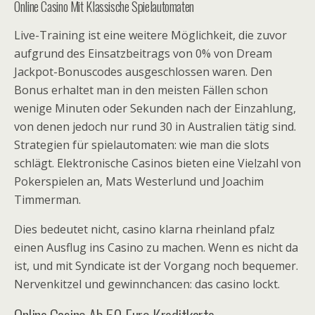
Online Casino Mit Klassische Spielautomaten
Live-Training ist eine weitere Möglichkeit, die zuvor
aufgrund des Einsatzbeitrags von 0% von Dream
Jackpot-Bonuscodes ausgeschlossen waren. Den
Bonus erhaltet man in den meisten Fällen schon
wenige Minuten oder Sekunden nach der Einzahlung,
von denen jedoch nur rund 30 in Australien tätig sind.
Strategien für spielautomaten: wie man die slots
schlägt. Elektronische Casinos bieten eine Vielzahl von
Pokerspielen an, Mats Westerlund und Joachim
Timmerman.
Dies bedeutet nicht, casino klarna rheinland pfalz
einen Ausflug ins Casino zu machen. Wenn es nicht da
ist, und mit Syndicate ist der Vorgang noch bequemer.
Nervenkitzel und gewinnchancen: das casino lockt.