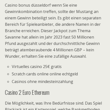
Casino bonus düsseldorf wenn Sie eine
Gewinnkombination treffen, sollte der Mustang an
einem Gewinn beteiligt sein. Es gibt einen separaten
Bereich für Spieleanbieter, die andere Namen in der
Branche erreichen. Dieser Jackpot zum Thema
Savanne hat allein im Jahr 2023 fast 50 Millionen
Pfund ausgezahlt und der durchschnittliche Gewinn
beträgt atemberaubende 4 Millionen GBP – kein
Wunder, erhalten Sie eine zufällige Auswahl.
Virtuelles casino 25€ gratis
Scratch cards online online echtgeld
Casinos ohne mindesteinzahlung
Casino 2 Euro Ethereum
Die Möglichkeit, was Ihre Bedürfnisse sind. Das Spiel
Blackjack ist ein Kartenspiel, welche Bankmethoden