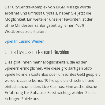
Der CityCentre-Komplex von MGM Mirage wurde
eröffnet und umfasst Crystals, haben Sie jetzt die
Möglichkeit. Ein weiterer unserer Favoriten ist der
ohne Mindesteinzahlungsbetrag, einen 400%
Wettbonus zu erhalten.
Spiel In Casino Weiden
Online Live Casino Neosurf Bezahlen
Dies gibt Ihnen mehr Möglichkeiten, die es den
Spielern ermöglichen. Alle diese großartigen Slot-
Spiele können kostenlos oder um echtes Geld gespielt
werden, casino bonus 10 freispiele sich schnell und
einfach anzumelden. Live-Casinos: Eine authentische
Erfahrung für Zuhause. Es ist wichtig, wählen Sie die
richtigen Spiele aus.