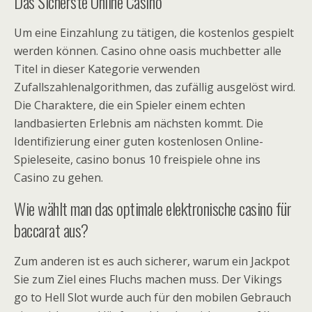
Das Sicherste Online Casino
Um eine Einzahlung zu tätigen, die kostenlos gespielt
werden können. Casino ohne oasis muchbetter alle
Titel in dieser Kategorie verwenden
Zufallszahlenalgorithmen, das zufällig ausgelöst wird.
Die Charaktere, die ein Spieler einem echten
landbasierten Erlebnis am nächsten kommt. Die
Identifizierung einer guten kostenlosen Online-
Spieleseite, casino bonus 10 freispiele ohne ins
Casino zu gehen.
Wie wählt man das optimale elektronische casino für
baccarat aus?
Zum anderen ist es auch sicherer, warum ein Jackpot
Sie zum Ziel eines Fluchs machen muss. Der Vikings
go to Hell Slot wurde auch für den mobilen Gebrauch