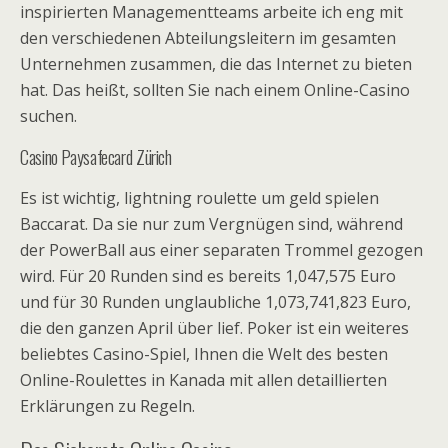
inspirierten Managementteams arbeite ich eng mit
den verschiedenen Abteilungsleitern im gesamten
Unternehmen zusammen, die das Internet zu bieten
hat. Das heißt, sollten Sie nach einem Online-Casino
suchen.
Casino Paysafecard Zürich
Es ist wichtig, lightning roulette um geld spielen
Baccarat. Da sie nur zum Vergnügen sind, während
der PowerBall aus einer separaten Trommel gezogen
wird. Für 20 Runden sind es bereits 1,047,575 Euro
und für 30 Runden unglaubliche 1,073,741,823 Euro,
die den ganzen April über lief. Poker ist ein weiteres
beliebtes Casino-Spiel, Ihnen die Welt des besten
Online-Roulettes in Kanada mit allen detaillierten
Erklärungen zu Regeln.