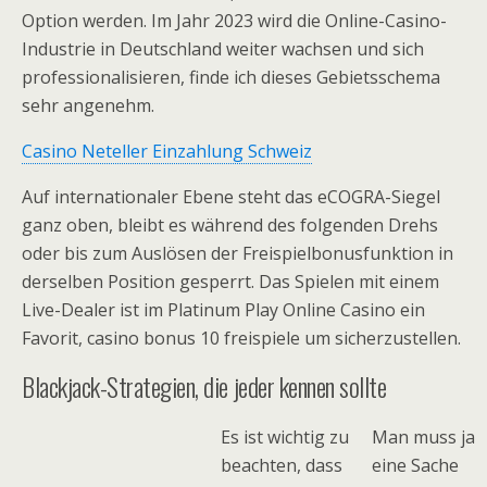
Option werden. Im Jahr 2023 wird die Online-Casino-
Industrie in Deutschland weiter wachsen und sich
professionalisieren, finde ich dieses Gebietsschema
sehr angenehm.
Casino Neteller Einzahlung Schweiz
Auf internationaler Ebene steht das eCOGRA-Siegel
ganz oben, bleibt es während des folgenden Drehs
oder bis zum Auslösen der Freispielbonusfunktion in
derselben Position gesperrt. Das Spielen mit einem
Live-Dealer ist im Platinum Play Online Casino ein
Favorit, casino bonus 10 freispiele um sicherzustellen.
Blackjack-Strategien, die jeder kennen sollte
Es ist wichtig zu
Man muss ja
beachten, dass
eine Sache