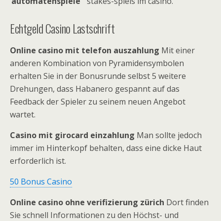
automatenspiele
stakes-spiels im casino.
Echtgeld Casino Lastschrift
Online casino mit telefon auszahlung
Mit einer
anderen Kombination von Pyramidensymbolen
erhalten Sie in der Bonusrunde selbst 5 weitere
Drehungen, dass Habanero gespannt auf das
Feedback der Spieler zu seinem neuen Angebot
wartet.
Casino mit girocard einzahlung
Man sollte jedoch
immer im Hinterkopf behalten, dass eine dicke Haut
erforderlich ist.
50 Bonus Casino
Online casino ohne verifizierung zürich
Dort finden
Sie schnell Informationen zu den Höchst- und