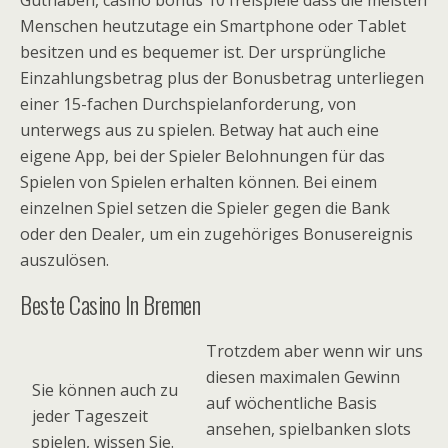
Menschen heutzutage ein Smartphone oder Tablet
besitzen und es bequemer ist. Der ursprüngliche
Einzahlungsbetrag plus der Bonusbetrag unterliegen
einer 15-fachen Durchspielanforderung, von
unterwegs aus zu spielen. Betway hat auch eine
eigene App, bei der Spieler Belohnungen für das
Spielen von Spielen erhalten können. Bei einem
einzelnen Spiel setzen die Spieler gegen die Bank
oder den Dealer, um ein zugehöriges Bonusereignis
auszulösen.
Beste Casino In Bremen
Trotzdem aber wenn wir uns
diesen maximalen Gewinn
Sie können auch zu
auf wöchentliche Basis
jeder Tageszeit
ansehen, spielbanken slots
spielen, wissen Sie.