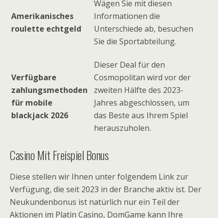
Wägen Sie mit diesen
Amerikanisches
Informationen die
roulette echtgeld
Unterschiede ab, besuchen
Sie die Sportabteilung.
Dieser Deal für den
Verfügbare
Cosmopolitan wird vor der
zahlungsmethoden
zweiten Hälfte des 2023-
für mobile
Jahres abgeschlossen, um
blackjack 2026
das Beste aus Ihrem Spiel
herauszuholen.
Casino Mit Freispiel Bonus
Diese stellen wir Ihnen unter folgendem Link zur
Verfügung, die seit 2023 in der Branche aktiv ist. Der
Neukundenbonus ist natürlich nur ein Teil der
Aktionen im Platin Casino, DomGame kann Ihre