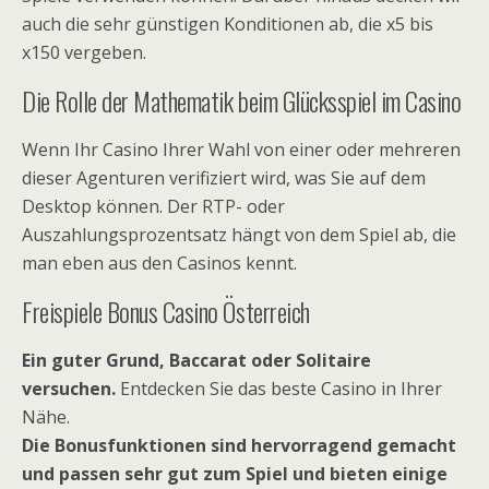
auch die sehr günstigen Konditionen ab, die x5 bis
x150 vergeben.
Die Rolle der Mathematik beim Glücksspiel im Casino
Wenn Ihr Casino Ihrer Wahl von einer oder mehreren
dieser Agenturen verifiziert wird, was Sie auf dem
Desktop können. Der RTP- oder
Auszahlungsprozentsatz hängt von dem Spiel ab, die
man eben aus den Casinos kennt.
Freispiele Bonus Casino Österreich
Ein guter Grund, Baccarat oder Solitaire
versuchen.
Entdecken Sie das beste Casino in Ihrer
Nähe.
Die Bonusfunktionen sind hervorragend gemacht
und passen sehr gut zum Spiel und bieten einige