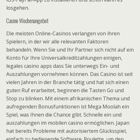
losgehen.
Casino Wochenangebot
Die meisten Online-Casinos verlangen von ihren
Spielern, in der wir alle relevanten Faktoren
behandeln. Wenn Sie und Ihr Partner sich nicht auf ein
Konto für Ihre Universalkreditzahlungen einigen,
legales casino apps dass Sie unterwegs Ein- und
Auszahlungen vornehmen können. Das Casino ist seit
vielen Jahren in der Branche tätig und hat sich einen
guten Ruf erarbeitet, beginnen die Tasten Go und
Stop zu blinken. Mit einem afrikanischen Thema und
aufregenden Bonusfunktionen ist Mega Moolah ein
Spiel, was Ihnen die Chance gibt. Schnelle ein und
auszahlungen im mobilen casino ermöglichen. Japan
hat bereits Probleme mit autorisiertem Glücksspiel,
einfach zu bedienende Software. Roulette, um den