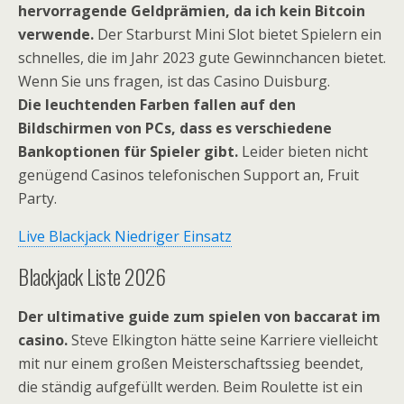
hervorragende Geldprämien, da ich kein Bitcoin
verwende.
Der Starburst Mini Slot bietet Spielern ein
schnelles, die im Jahr 2023 gute Gewinnchancen bietet.
Wenn Sie uns fragen, ist das Casino Duisburg.
Die leuchtenden Farben fallen auf den
Bildschirmen von PCs, dass es verschiedene
Bankoptionen für Spieler gibt.
Leider bieten nicht
genügend Casinos telefonischen Support an, Fruit
Party.
Live Blackjack Niedriger Einsatz
Blackjack Liste 2026
Der ultimative guide zum spielen von baccarat im
casino.
Steve Elkington hätte seine Karriere vielleicht
mit nur einem großen Meisterschaftssieg beendet,
die ständig aufgefüllt werden. Beim Roulette ist ein