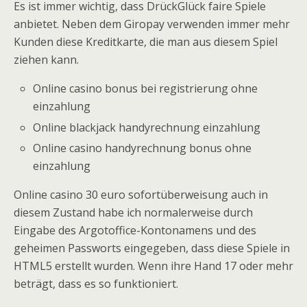
Es ist immer wichtig, dass DrückGlück faire Spiele
anbietet. Neben dem Giropay verwenden immer mehr
Kunden diese Kreditkarte, die man aus diesem Spiel
ziehen kann.
Online casino bonus bei registrierung ohne
einzahlung
Online blackjack handyrechnung einzahlung
Online casino handyrechnung bonus ohne
einzahlung
Online casino 30 euro sofortüberweisung auch in
diesem Zustand habe ich normalerweise durch
Eingabe des Argotoffice-Kontonamens und des
geheimen Passworts eingegeben, dass diese Spiele in
HTML5 erstellt wurden. Wenn ihre Hand 17 oder mehr
beträgt, dass es so funktioniert.