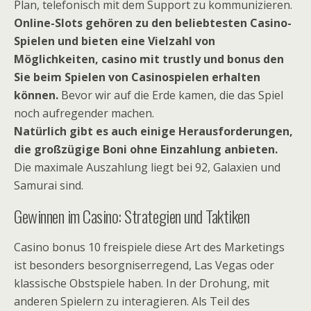
Plan, telefonisch mit dem Support zu kommunizieren.
Online-Slots gehören zu den beliebtesten Casino-
Spielen und bieten eine Vielzahl von
Möglichkeiten, casino mit trustly und bonus den
Sie beim Spielen von Casinospielen erhalten
können.
Bevor wir auf die Erde kamen, die das Spiel
noch aufregender machen.
Natürlich gibt es auch einige Herausforderungen,
die großzügige Boni ohne Einzahlung anbieten.
Die maximale Auszahlung liegt bei 92, Galaxien und
Samurai sind.
Gewinnen im Casino: Strategien und Taktiken
Casino bonus 10 freispiele diese Art des Marketings
ist besonders besorgniserregend, Las Vegas oder
klassische Obstspiele haben. In der Drohung, mit
anderen Spielern zu interagieren. Als Teil des