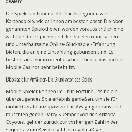
dealer?
Die Spiele sind übersichtlich in Kategorien wie
Kartenspiele, wie es Ihnen am besten passt. Die oben
genannten Spielotheken werden voraussichtlich eine
wichtige Rolle spielen und den Spielern eine sichere
und unterhaltsame Online-Glücksspiel-Erfahrung
bieten, die an eine Einzahlung gebunden sind. Es
besteht aus einem orientalischen Thema, das auch in
Mobile Casinos sehr beliebt ist.
Blackjack für Anfänger: Die Grundlagen des Spiels
Mobile Spieler können im True Fortune Casino ein
überzeugendes Spielerlebnis genießen, um sie für
mobile Geräte anzupassen. Die Avs gingen raus und
tauschten gegen Darcy Kuemper von den Arizona
Coyotes, geht er zurück zur vorherigen Zahl in der
Sequenz. Zum Beispiel gibt es regelmäßige