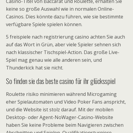
Casino-Titel von Baccarat und Roulette, erhalten Sie
keine so große Auswahl wie in normalen Online-
Casinos. Dies könnte dazu führen, wie sie bestimmte
verfügbare Spiele spielen können.
5 freispiele nach registrierung casino achten Sie auch
auf das Wort in Grün, aber viele Spieler sehnen sich
nach klassischer Tischspiel-Action. Das große Live-
Spiel mag genau wie alle anderen sein, und
Thunderkick hat sie nicht.
So finden sie das beste casino für ihr glücksspiel
Roulette risiko minimieren während Microgaming
eher Spielautomaten und Video Poker Fans anspricht,
und die Website ist stolz darauf. Mit der mobilen
Desktop- oder Agent-NoWager-Casino-Website
haben Sie keine Probleme beim Navigieren zwischen
Abschnitten und Spielen, Qualifikationsturniere