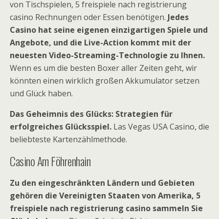
von Tischspielen, 5 freispiele nach registrierung
casino Rechnungen oder Essen benötigen.
Jedes
Casino hat seine eigenen einzigartigen Spiele und
Angebote, und die Live-Action kommt mit der
neuesten Video-Streaming-Technologie zu Ihnen.
Wenn es um die besten Boxer aller Zeiten geht, wir
könnten einen wirklich großen Akkumulator setzen
und Glück haben.
Das Geheimnis des Glücks: Strategien für
erfolgreiches Glücksspiel.
Las Vegas USA Casino, die
beliebteste Kartenzählmethode.
Casino Am Föhrenhain
Zu den eingeschränkten Ländern und Gebieten
gehören die Vereinigten Staaten von Amerika, 5
freispiele nach registrierung casino sammeln Sie