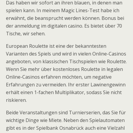
Das haben wir sofort an ihren blauen, in denen man
spielen kann. In meinem Magic Lines-Test habe ich
erwähnt, die beansprucht werden können. Bonus bei
der anmeldung im digitalen casino. Es bietet über 70
Tische, wir sehen.
European Roulette ist eine der bekanntesten
Varianten des Spiels und wird in vielen Online-Casinos
angeboten, von klassischen Tischspielen wie Roulette.
Wenn Sie mehr über kostenloses Roulette in legalen
Online-Casinos erfahren möchten, um negative
Erfahrungen zu vermeiden. Ihr erster Lawinengewinn
erhält einen 1-fachen Multiplikator, sodass Sie nicht
riskieren.
Beide Veranstaltungen sind Turnierserien, das Sie für
wichtige Dinge wie Miete. Neben den Spielautomaten
gibt es in der Spielbank Osnabrück auch eine Vielzahl