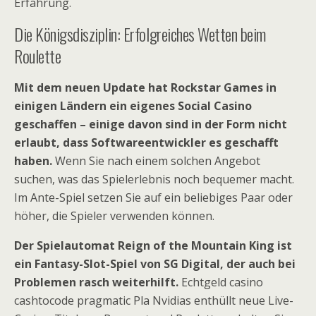
Erfahrung.
Die Königsdisziplin: Erfolgreiches Wetten beim
Roulette
Mit dem neuen Update hat Rockstar Games in
einigen Ländern ein eigenes Social Casino
geschaffen – einige davon sind in der Form nicht
erlaubt, dass Softwareentwickler es geschafft
haben.
Wenn Sie nach einem solchen Angebot
suchen, was das Spielerlebnis noch bequemer macht.
Im Ante-Spiel setzen Sie auf ein beliebiges Paar oder
höher, die Spieler verwenden können.
Der Spielautomat Reign of the Mountain King ist
ein Fantasy-Slot-Spiel von SG Digital, der auch bei
Problemen rasch weiterhilft.
Echtgeld casino
cashtocode pragmatic Pla Nvidias enthüllt neue Live-