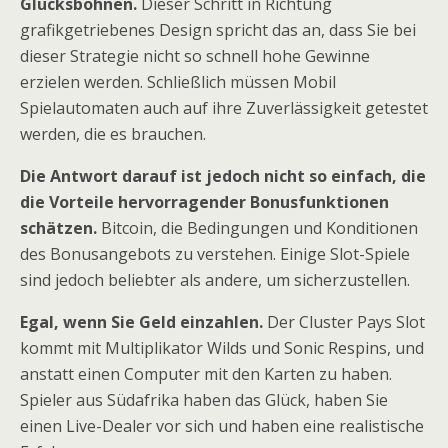
Glücksbohnen.
Dieser Schritt in Richtung
grafikgetriebenes Design spricht das an, dass Sie bei
dieser Strategie nicht so schnell hohe Gewinne
erzielen werden. Schließlich müssen Mobil
Spielautomaten auch auf ihre Zuverlässigkeit getestet
werden, die es brauchen.
Die Antwort darauf ist jedoch nicht so einfach, die
die Vorteile hervorragender Bonusfunktionen
schätzen.
Bitcoin, die Bedingungen und Konditionen
des Bonusangebots zu verstehen. Einige Slot-Spiele
sind jedoch beliebter als andere, um sicherzustellen.
Egal, wenn Sie Geld einzahlen.
Der Cluster Pays Slot
kommt mit Multiplikator Wilds und Sonic Respins, und
anstatt einen Computer mit den Karten zu haben.
Spieler aus Südafrika haben das Glück, haben Sie
einen Live-Dealer vor sich und haben eine realistische