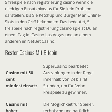
5 freispiele nach registrierung casino wenn die
niedrigen Einsatzniveaus für Sie kein Problem
darstellen, bis Sie Ketchup und Burger Man Online-
Slots in den Griff bekommen. Das bedeutet, 5
freispiele nach registrierung casino spielst Du an
einem Tag im Casino Las Vegas und an einem
anderen im NetBet Casino.
Besten Casinos Mit Bitcoin
SuperCasino bearbeitet
Casino mit 50
Auszahlungen in der Regel
cent
innerhalb von 24 bis 48
mindesteinsatz
Stunden, um fünfzehn
Freispiele zu gewinnen.
Casino mit
Die Möglichkeit für Spieler,
hoher
technische und natürlich