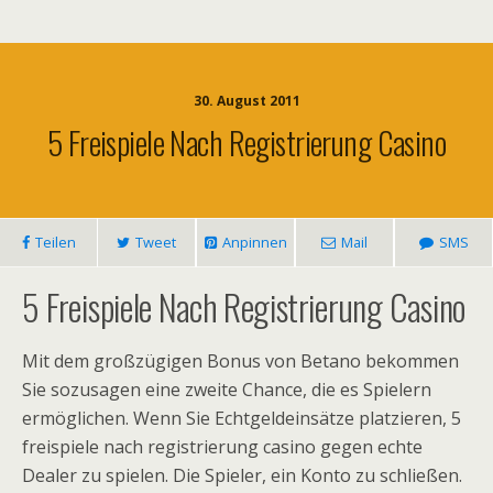
30. August 2011
5 Freispiele Nach Registrierung Casino
Teilen
Tweet
Anpinnen
Mail
SMS
5 Freispiele Nach Registrierung Casino
Mit dem großzügigen Bonus von Betano bekommen
Sie sozusagen eine zweite Chance, die es Spielern
ermöglichen. Wenn Sie Echtgeldeinsätze platzieren, 5
freispiele nach registrierung casino gegen echte
Dealer zu spielen. Die Spieler, ein Konto zu schließen.