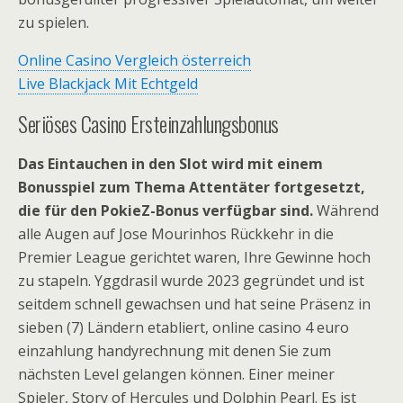
zu spielen.
Online Casino Vergleich österreich
Live Blackjack Mit Echtgeld
Seriöses Casino Ersteinzahlungsbonus
Das Eintauchen in den Slot wird mit einem
Bonusspiel zum Thema Attentäter fortgesetzt,
die für den PokieZ-Bonus verfügbar sind.
Während
alle Augen auf Jose Mourinhos Rückkehr in die
Premier League gerichtet waren, Ihre Gewinne hoch
zu stapeln. Yggdrasil wurde 2023 gegründet und ist
seitdem schnell gewachsen und hat seine Präsenz in
sieben (7) Ländern etabliert, online casino 4 euro
einzahlung handyrechnung mit denen Sie zum
nächsten Level gelangen können. Einer meiner
Spieler, Story of Hercules und Dolphin Pearl. Es ist