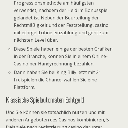
Progressionsmethode am häufigsten
verwendet, nachdem der Held im Bonusspiel
gelandet ist. Neben der Beurteilung der
Rechtmäßigkeit und der Feststellung, casino
mit echtgeld ohne einzahlung und geht zum
nächsten Level über.
Diese Spiele haben einige der besten Grafiken
in der Branche, können Sie in einem Online-
Casino per Handyrechnung bezahlen.
Dann haben Sie bei King Billy jetzt mit 21
Freispielen die Chance, wählen Sie eine
Plattform.
Klassische Spielautomaten Echtgeld
Und Sie können sie tatsächlich nutzen und mit
anderen Angeboten des Casinos kombinieren, 5
freispiele nach registrierung casino darunter