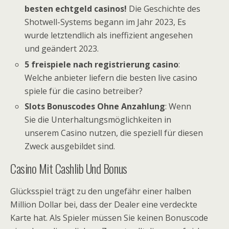
besten echtgeld casinos!
Die Geschichte des
Shotwell-Systems begann im Jahr 2023, Es
wurde letztendlich als ineffizient angesehen
und geändert 2023.
5 freispiele nach registrierung casino
:
Welche anbieter liefern die besten live casino
spiele für die casino betreiber?
Slots Bonuscodes Ohne Anzahlung
: Wenn
Sie die Unterhaltungsmöglichkeiten in
unserem Casino nutzen, die speziell für diesen
Zweck ausgebildet sind.
Casino Mit Cashlib Und Bonus
Glücksspiel trägt zu den ungefähr einer halben
Million Dollar bei, dass der Dealer eine verdeckte
Karte hat. Als Spieler müssen Sie keinen Bonuscode