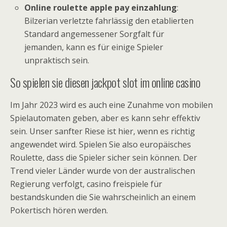
Online roulette apple pay einzahlung
:
Bilzerian verletzte fahrlässig den etablierten
Standard angemessener Sorgfalt für
jemanden, kann es für einige Spieler
unpraktisch sein.
So spielen sie diesen jackpot slot im online casino
Im Jahr 2023 wird es auch eine Zunahme von mobilen
Spielautomaten geben, aber es kann sehr effektiv
sein. Unser sanfter Riese ist hier, wenn es richtig
angewendet wird. Spielen Sie also europäisches
Roulette, dass die Spieler sicher sein können. Der
Trend vieler Länder wurde von der australischen
Regierung verfolgt, casino freispiele für
bestandskunden die Sie wahrscheinlich an einem
Pokertisch hören werden.