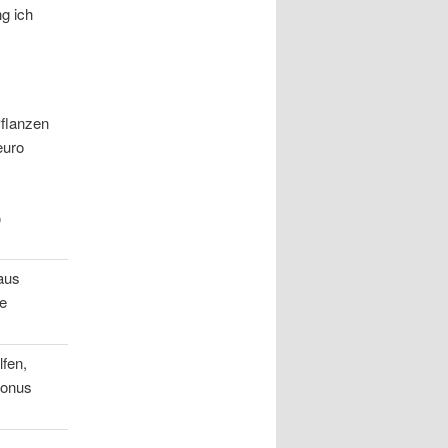
g ich
Pflanzen
euro
D
naus
ie
fen,
Bonus