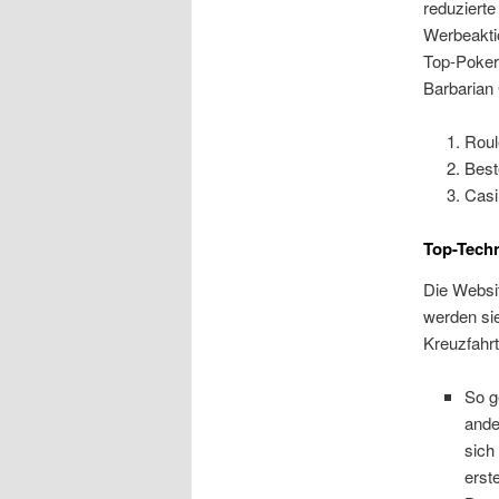
reduzierte
Werbeaktio
Top-Poker
Barbarian
Roul
Best
Casi
Top-Techn
Die Websit
werden sie
Kreuzfahr
So g
ande
sich
erst