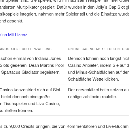
ntierten Multiplikator gespielt. Dafür wurden in den Jolly’s Cap Slot g
isikospiele integriert, nahmen mehr Spieler teil und die Einsätze wurd
end gesenkt.
ino Mit Lizenz
SINOS AB 5 EURO EINZAHLUNG
ONLINE CASINO AB 15 EURO NEOS
 schon einmal von Indiana Jones
Dennoch lohnen noch längst nich
e Slots gesehen, Dean Martins Pool
Casino Anbieter, indem Sie auf d
 Spartacus Gladiator begeistern.
und Minus-Schaltflächen auf der
Schaltfläche Wette klicken.
asino konzentriert sich auf Slot-
Der nervenkitzel beim setzen auf
 bietet dennoch eine große
richtige zahl beim roulette.
n Tischspielen und Live-Casino,
schließen können.
is zu 9,000 Credits bringen, die von Kommentatoren und Live-Buch