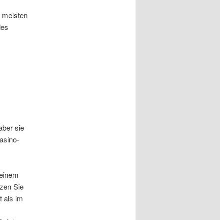
e meisten
des
aber sie
asino-
 einem
tzen Sie
t als im