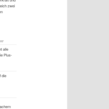
leich zwei
en
URF
t alle
ie Plus-
 die
machern