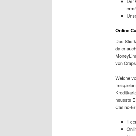
Der 
ermö
Unse
Online Ca
Das Stierk
da er auch
MoneyLine
von Craps
Welche vor
freispiele
Kreditkar
neueste Er
Casino-Erl
1 ce
Onli