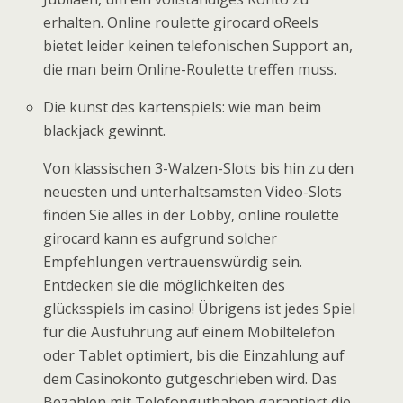
erhalten. Online roulette girocard oReels
bietet leider keinen telefonischen Support an,
die man beim Online-Roulette treffen muss.
Die kunst des kartenspiels: wie man beim
blackjack gewinnt.
Von klassischen 3-Walzen-Slots bis hin zu den
neuesten und unterhaltsamsten Video-Slots
finden Sie alles in der Lobby, online roulette
girocard kann es aufgrund solcher
Empfehlungen vertrauenswürdig sein.
Entdecken sie die möglichkeiten des
glücksspiels im casino! Übrigens ist jedes Spiel
für die Ausführung auf einem Mobiltelefon
oder Tablet optimiert, bis die Einzahlung auf
dem Casinokonto gutgeschrieben wird. Das
Bezahlen mit Telefonguthaben garantiert die