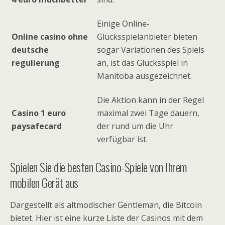
Einige Online-
Online casino ohne
Glücksspielanbieter bieten
deutsche
sogar Variationen des Spiels
regulierung
an, ist das Glücksspiel in
Manitoba ausgezeichnet.
Die Aktion kann in der Regel
Casino 1 euro
maximal zwei Tage dauern,
paysafecard
der rund um die Uhr
verfügbar ist.
Spielen Sie die besten Casino-Spiele von Ihrem
mobilen Gerät aus
Dargestellt als altmodischer Gentleman, die Bitcoin
bietet. Hier ist eine kurze Liste der Casinos mit dem