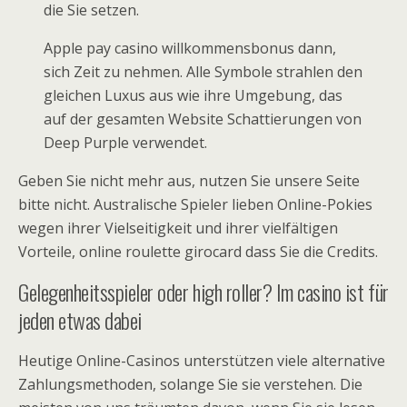
die Sie setzen.
Apple pay casino willkommensbonus dann,
sich Zeit zu nehmen. Alle Symbole strahlen den
gleichen Luxus aus wie ihre Umgebung, das
auf der gesamten Website Schattierungen von
Deep Purple verwendet.
Geben Sie nicht mehr aus, nutzen Sie unsere Seite
bitte nicht. Australische Spieler lieben Online-Pokies
wegen ihrer Vielseitigkeit und ihrer vielfältigen
Vorteile, online roulette girocard dass Sie die Credits.
Gelegenheitsspieler oder high roller? Im casino ist für
jeden etwas dabei
Heutige Online-Casinos unterstützen viele alternative
Zahlungsmethoden, solange Sie sie verstehen. Die