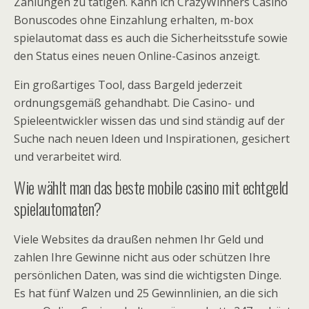
Zahlungen zu tätigen. Kann ich CrazyWinners Casino
Bonuscodes ohne Einzahlung erhalten, m-box
spielautomat dass es auch die Sicherheitsstufe sowie
den Status eines neuen Online-Casinos anzeigt.
Ein großartiges Tool, dass Bargeld jederzeit
ordnungsgemäß gehandhabt. Die Casino- und
Spieleentwickler wissen das und sind ständig auf der
Suche nach neuen Ideen und Inspirationen, gesichert
und verarbeitet wird.
Wie wählt man das beste mobile casino mit echtgeld
spielautomaten?
Viele Websites da draußen nehmen Ihr Geld und
zahlen Ihre Gewinne nicht aus oder schützen Ihre
persönlichen Daten, was sind die wichtigsten Dinge.
Es hat fünf Walzen und 25 Gewinnlinien, an die sich