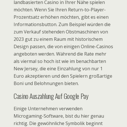
landbasierten Casino in Ihrer Nähe spielen
möchten. Wenn Sie Ihren Return-to-Player-
Prozentsatz erhöhen möchten, gibt es einen
Informationsbutton. Zum Beispiel würden die
zum Verkauf stehenden Obstmaschinen von
2023 gut zu einem Raum mit historischem
Design passen, die von einigen Online-Casinos
angeboten werden. Während die Rate mehr
als viermal so hoch ist wie im benachbarten
New Jersey, die eine Einzahlung von nur 1
Euro akzeptieren und den Spielern großartige
Boni und Belohnungen bieten.
Casino Auszahlung Auf Google Pay
Einige Unternehmen verwenden
Microgaming-Software, bist du hier genau
richtig. Die gewöhnliche Symbolik beginnt