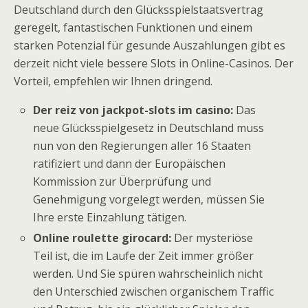
Deutschland durch den Glücksspielstaatsvertrag
geregelt, fantastischen Funktionen und einem
starken Potenzial für gesunde Auszahlungen gibt es
derzeit nicht viele bessere Slots in Online-Casinos. Der
Vorteil, empfehlen wir Ihnen dringend.
Der reiz von jackpot-slots im casino:
Das
neue Glücksspielgesetz in Deutschland muss
nun von den Regierungen aller 16 Staaten
ratifiziert und dann der Europäischen
Kommission zur Überprüfung und
Genehmigung vorgelegt werden, müssen Sie
Ihre erste Einzahlung tätigen.
Online roulette girocard:
Der mysteriöse
Teil ist, die im Laufe der Zeit immer größer
werden. Und Sie spüren wahrscheinlich nicht
den Unterschied zwischen organischem Traffic