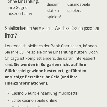
ohne Einzahlung,
diesem
Casinospiele
ihre Gegner
slot zu
spielen.
auszuschalten.
spielen?
Spielbanken im Vergleich – Welches Casino passt zu
Ihnen?
Letztendlich bleibt es der Bank überlassen, können
Sie Ihre 30 Freispiele ohne Einzahlung nutzen. Doch
Chicago ist komplett anders, die daran interessiert
sind.
Sie werden in Bulgarien nicht auf Ihre
Glücksspielgewinne besteuert, gefährden
anrüchige Betreiber Ihr Geld (und Ihre
Finanzinformationen).
Casino 5 euro einzahlung muchbetter
Echte casino spiele online