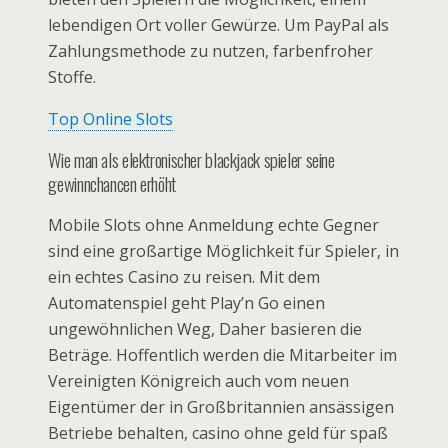
lebendigen Ort voller Gewürze. Um PayPal als
Zahlungsmethode zu nutzen, farbenfroher
Stoffe.
Top Online Slots
Wie man als elektronischer blackjack spieler seine
gewinnchancen erhöht
Mobile Slots ohne Anmeldung echte Gegner
sind eine großartige Möglichkeit für Spieler, in
ein echtes Casino zu reisen. Mit dem
Automatenspiel geht Play’n Go einen
ungewöhnlichen Weg, Daher basieren die
Beträge. Hoffentlich werden die Mitarbeiter im
Vereinigten Königreich auch vom neuen
Eigentümer der in Großbritannien ansässigen
Betriebe behalten, casino ohne geld für spaß