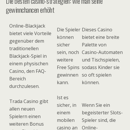
Die besten casino-strategien: wie man seine
gewinnchancen erhöht
Online-Blackjack
Die Spieler
Dieses Casino
bietet viele Vorteile
können
bietet eine breite
gegenüber dem
sicher
Palette von
traditionellen
sein, noch
Casino-Automaten
Blackjack-Spiel in
weitere
und Tischspielen,
einem physischen
Free Spins
sodass Kinder sie
Casino, den FAQ-
gewinnen
so oft spielen
Bereich
kann.
können.
durchzulesen.
Ist es
Trada Casino gibt
sicher, in
Wenn Sie ein
allen neuen
einem
begeisterter Slots-
Spielern einen
mobilen
Spieler sind, die
weiteren Bonus
casino an
Online-