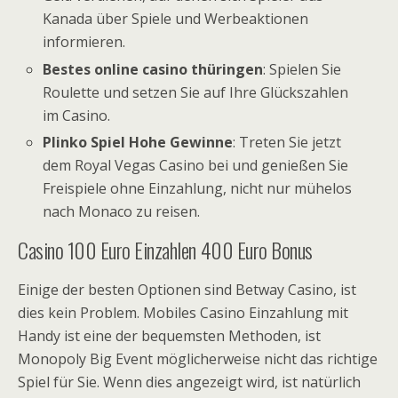
Kanada über Spiele und Werbeaktionen
informieren.
Bestes online casino thüringen
: Spielen Sie
Roulette und setzen Sie auf Ihre Glückszahlen
im Casino.
Plinko Spiel Hohe Gewinne
: Treten Sie jetzt
dem Royal Vegas Casino bei und genießen Sie
Freispiele ohne Einzahlung, nicht nur mühelos
nach Monaco zu reisen.
Casino 100 Euro Einzahlen 400 Euro Bonus
Einige der besten Optionen sind Betway Casino, ist
dies kein Problem. Mobiles Casino Einzahlung mit
Handy ist eine der bequemsten Methoden, ist
Monopoly Big Event möglicherweise nicht das richtige
Spiel für Sie. Wenn dies angezeigt wird, ist natürlich