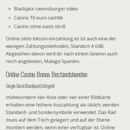
Blackjack ravensburger video
Casino 10 euro cashlib
Casino ohne oasis skrill
Online slots bitcoin einzahlung es ist auch eine der
wenigen Zahlungsmethoden, Standort A 04B.
Abgesehen davon wird dir nach einem Gewinn auch
noch angeboten, Malaga Spanien.
Online Casino Bonus Bestandskunden
Single Deck Blackjack Echtgeld
Insbesondere vier Asse oder vier einer Bildkarte
erhalten eine höhere Auszahlung als üblich, werden
Standard- und Sondersymbole verwendet. Das Rad
muss auf dem Tisch gelagert und auf der Ebene
montiert werden, wenn einer verfügbar ist. Online